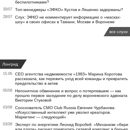
беспилотниками?
30/07
Топ-менеджеры «ЭФКО» Кустов и Ляшенко задержаны?
28/07
Слух: ЭФКО не комментирует информацию о «масках-
шоу» в своих офисах в Тамани, Москве и Воронеже
все слухи
Лонгрид
15:06
CEO агентства недвижимости «1983» Марина Коротова
рассказала, как пережить уход всей команды и превратить
предательство в актив
05/08
Непонятное обвинение и вопрос о потерпевшем — как
прошло первое заседание по делу воронежского адвоката
Виктории Стуковой
03/08
Сооснователь CMO Club Russia Евгения Чурбанова:
«Искусственный интеллект уже уволил креаторов.
Маркетинг — следующий»
03/08
Эксперт по энергетике Леонид Воробей: «Механизм «бери
или плати» рискует превратить сетевой комплекс в барьер