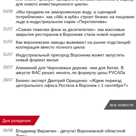
для нового инвестиционного цикла»
03/08
«Мы продаем не замороженную воду, а сценарий
потребления»: как «Айс в кубе» строит бизнес на пищевом
льде в индустриальном парке «Перспектива»
31/07
«Самая тяжелая фаза за десятилетие»: как массовые
закрытия ресторанов в Воронеже стали новой нормой
31/07
Как воронежские заводы выживают на рынке подстанций:
кооперация вместо полного цикла
31/07
Индустриальный пригород Воронежа может запустить
новый формат жилья
29/07
Алюминий для Черноземья дороже, чем для Китая. В
августе ФАС решит, менять ли формулу цены РУСАЛа
29/07
Бизнес-эксперт Дмитрий Орищенко: «Ждем переезд
центрального офиса Ростеха в Воронеж с 1 сентября?»
все новости
Дни рождения
06/08
Владимир Верзилин - депутат Воронежской областной
Думы