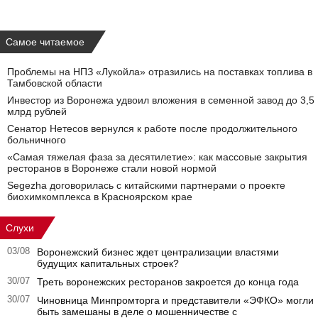
Самое читаемое
Проблемы на НПЗ «Лукойла» отразились на поставках топлива в
Тамбовской области
Инвестор из Воронежа удвоил вложения в семенной завод до 3,5
млрд рублей
Сенатор Нетесов вернулся к работе после продолжительного
больничного
«Самая тяжелая фаза за десятилетие»: как массовые закрытия
ресторанов в Воронеже стали новой нормой
Segezha договорилась с китайскими партнерами о проекте
биохимкомплекса в Красноярском крае
Слухи
03/08
Воронежский бизнес ждет централизации властями
будущих капитальных строек?
30/07
Треть воронежских ресторанов закроется до конца года
30/07
Чиновница Минпромторга и представители «ЭФКО» могли
быть замешаны в деле о мошенничестве с