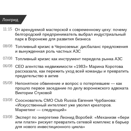
Лонгрид
11:15
От арендуемой мастерской к современному цеху: почему
белгородский предприниматель выбрал индустриальный
парк в Воронеже для развития бизнеса
08/08
Топливный кризис в Черноземье: дисбаланс предложения
и вынужденная роль частных АЗС
07/08
Топливный кризис как инструмент передела рынка АЗС
06/08
CEO агентства недвижимости «1983» Марина Коротова
рассказала, как пережить уход всей команды и превратить
предательство в актив
05/08
Непонятное обвинение и вопрос о потерпевшем — как
прошло первое заседание по делу воронежского адвоката
Виктории Стуковой
03/08
Сооснователь CMO Club Russia Евгения Чурбанова:
«Искусственный интеллект уже уволил креаторов.
Маркетинг — следующий»
03/08
Эксперт по энергетике Леонид Воробей: «Механизм «бери
или плати» рискует превратить сетевой комплекс в барьер
для нового инвестиционного цикла»