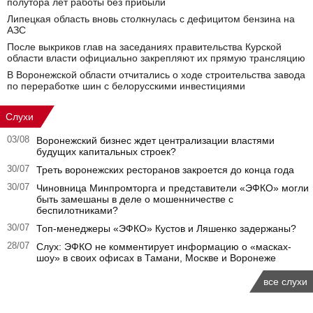
полутора лет работы без прибыли
Липецкая область вновь столкнулась с дефицитом бензина на
АЗС
После выкриков глав на заседаниях правительства Курской
области власти официально закрепляют их прямую трансляцию
В Воронежской области отчитались о ходе строительства завода
по переработке шин с белорусскими инвестициями
Слухи
03/08
Воронежский бизнес ждет централизации властями
будущих капитальных строек?
30/07
Треть воронежских ресторанов закроется до конца года
30/07
Чиновница Минпромторга и представители «ЭФКО» могли
быть замешаны в деле о мошенничестве с
беспилотниками?
30/07
Топ-менеджеры «ЭФКО» Кустов и Ляшенко задержаны?
28/07
Слух: ЭФКО не комментирует информацию о «масках-
шоу» в своих офисах в Тамани, Москве и Воронеже
все слухи