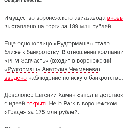
Общая повестка
Имущество воронежского авиазавода
вновь
выставлено на торги за 189 млн рублей.
Еще одно юрлицо «
Рудгормаша
» стало
ближе к банкротству. В отношении компании
«
РГМ-Запчасть
» (входит в воронежский
«
Рудгормаш
»
Анатолия Чекменева
)
введено
наблюдение по иску о банкротстве.
Девелопер
Евгений Хамин
«впал в детство»
с идеей
открыть
Hello Park в воронежском
«
Граде
» за 175 млн рублей.