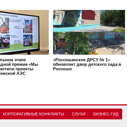
альном этапе
«Россошанское ДРСУ № 1»
дной премии «Мы
обновляет двор детского сада в
тметили проекты
Россоши
ежской АЭС
КОРПОРАТИВНЫЕ КОНФЛИКТЫ
СЛУХИ
БИЗНЕС-ГИД