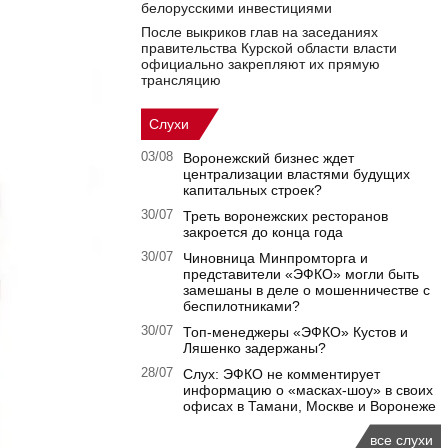
белорусскими инвестициями
После выкриков глав на заседаниях
правительства Курской области власти
официально закрепляют их прямую
трансляцию
Слухи
03/08
Воронежский бизнес ждет
централизации властями будущих
капитальных строек?
30/07
Треть воронежских ресторанов
закроется до конца года
30/07
Чиновница Минпромторга и
представители «ЭФКО» могли быть
замешаны в деле о мошенничестве с
беспилотниками?
30/07
Топ-менеджеры «ЭФКО» Кустов и
Ляшенко задержаны?
28/07
Слух: ЭФКО не комментирует
информацию о «масках-шоу» в своих
офисах в Тамани, Москве и Воронеже
все слухи