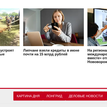
оустроят
Липчане взяли кредиты в июне
На регион
вые
почти на 15 млрд рублей
междунаро
вместе» о
Нововорон
КАРТИНА ДНЯ
ЛОНГРИД
ДЕЛОВЫЕ НОВОСТИ