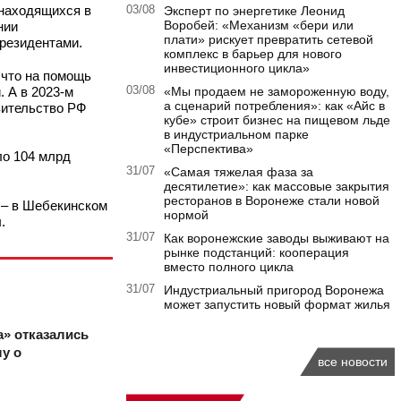
 находящихся в
03/08
Эксперт по энергетике Леонид
Воробей: «Механизм «бери или
нии
плати» рискует превратить сетевой
резидентами.
комплекс в барьер для нового
инвестиционного цикла»
 что на помощь
 А в 2023-м
03/08
«Мы продаем не замороженную воду,
а сценарий потребления»: как «Айс в
вительство РФ
кубе» строит бизнес на пищевом льде
в индустриальном парке
«Перспектива»
ло 104 млрд
31/07
«Самая тяжелая фаза за
десятилетие»: как массовые закрытия
ресторанов в Воронеже стали новой
 – в Шебекинском
нормой
.
31/07
Как воронежские заводы выживают на
рынке подстанций: кооперация
вместо полного цикла
31/07
Индустриальный пригород Воронежа
может запустить новый формат жилья
» отказались
у о
все новости