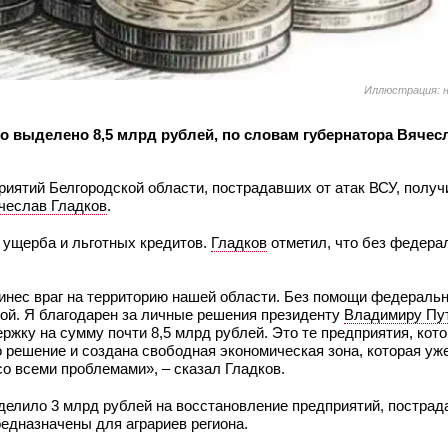
Иллюстрация: н
 выделено 8,5 млрд рублей, по словам губернатора Вячес
иятий Белгородской области, пострадавших от атак ВСУ, получ
чеслав Гладков
.
 ущерба и льготных кредитов.
Гладков
отметил, что без федера
ринес враг на территорию нашей области. Без помощи федеральн
дой. Я благодарен за личные решения президенту
Владимиру Пу
жку на сумму почти 8,5 млрд рублей. Это те предприятия, кот
решение и создана свободная экономическая зона, которая уже
о всеми проблемами», – сказал Гладков.
елило 3 млрд рублей на восстановление предприятий, пострад
редназначены для аграриев региона.