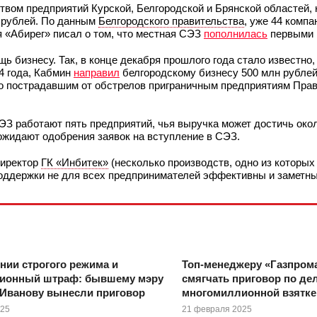
твом предприятий Курской, Белгородской и Брянской областей,
 рублей. По данным
Белгородского правительства
, уже 44 компа
 «Абирег» писал о том, что местная СЭЗ
пополнилась
первыми 
 бизнесу. Так, в конце декабря прошлого года стало известно,
24 года, Кабмин
направил
белгородскому бизнесу 500 млн рублей.
то пострадавшим от обстрелов приграничным предприятиям Пра
СЭЗ работают пять предприятий, чья выручка может достичь око
ожидают одобрения заявок на вступление в СЭЗ.
директор
ГК «Инбитек»
(несколько производств, одно из которых
поддержки не для всех предпринимателей эффективны и заметны
онии строгого режима и
Топ-менеджеру «Газпрома
ионный штраф: бывшему мэру
смягчать приговор по дел
 Иванову вынесли приговор
многомиллионной взятке
025
21 февраля 2025