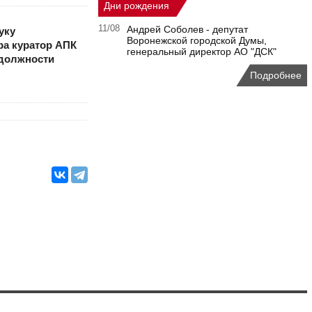
Дни рождения
11/08
Андрей Соболев - депутат
уку
Воронежской городской Думы,
ра куратор АПК
генеральный директор АО "ДСК"
 должности
Подробнее