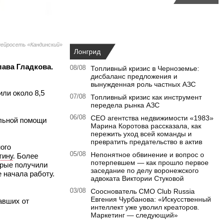
ейросеть «Кандинский»
Лонгрид
лава Гладкова.
08/08
Топливный кризис в Черноземье:
дисбаланс предложения и
вынужденная роль частных АЗС
или около 8,5
07/08
Топливный кризис как инструмент
передела рынка АЗС
06/08
CEO агентства недвижимости «1983»
льной помощи
Марина Коротова рассказала, как
пережить уход всей команды и
превратить предательство в актив
ого
05/08
Непонятное обвинение и вопрос о
тину
. Более
потерпевшем — как прошло первое
орые получили
заседание по делу воронежского
 начала работу.
адвоката Виктории Стуковой
03/08
Сооснователь CMO Club Russia
Евгения Чурбанова: «Искусственный
авших от
интеллект уже уволил креаторов.
Маркетинг — следующий»