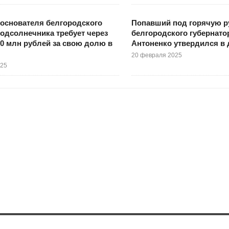
основателя белгородского
Попавший под горячую р
подсолнечника требует через
белгородского губернато
30 млн рублей за свою долю в
Антоненко утвердился в
20 февраля 2025
025