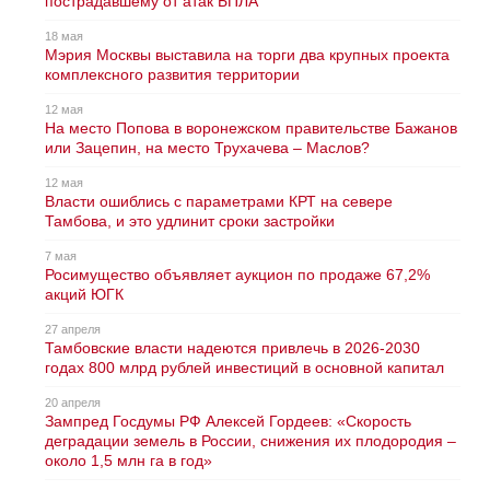
пострадавшему от атак БПЛА
18 мая
Мэрия Москвы выставила на торги два крупных проекта
комплексного развития территории
12 мая
На место Попова в воронежском правительстве Бажанов
или Зацепин, на место Трухачева – Маслов?
12 мая
Власти ошиблись с параметрами КРТ на севере
Тамбова, и это удлинит сроки застройки
7 мая
Росимущество объявляет аукцион по продаже 67,2%
акций ЮГК
27 апреля
Тамбовские власти надеются привлечь в 2026-2030
годах 800 млрд рублей инвестиций в основной капитал
20 апреля
Зампред Госдумы РФ Алексей Гордеев: «Скорость
деградации земель в России, снижения их плодородия –
около 1,5 млн га в год»