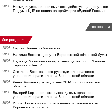
Минтусовым
20/05
Невыдвинувшиеся: почему часть действующих депутатов
Госдумы ЦЧР не пошла на праймериз «Единой России»
все новости
Дни рождения
28/05
Сергей Ниценко - бизнесмен
29/05
Наталия Вожова - депутат Воронежской областной Думы
29/05
Надежда Мазалова - генеральный директор ГК "Регион-
Терминал-Центр"
29/05
Светлана Бекетова - экс-руководитель правового
управления правительства Воронежской области
29/05
Денис Чушкин - руководитель УФАС по Воронежской
области
30/05
Валерий Карташов - экс-руководитель правового
управления правительства Воронежской области
30/05
Игорь Попов - министр региональной безопасности
Воронежской области.