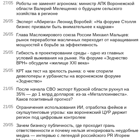
27/05
Роботы не заменят агронома: министр АПК Воронежской
области Валерий Мелещенко о будущем сельского
хозяйства в регионе
26/05
Эксперт «Абирега» Леонид Воробей: «На форуме Столля
бизнес призвали быть внимательнее к кадрам»
26/05
Глава Масложирового союза России Михаил Мальцев:
рынок переработки масличных переходит от наращивания
мощностей к борьбе за эффективность
25/05
Гибкость в проектировании среды - одно из главных
условий выживания на рынке. На форуме «Зодчество
ВРН» обсудили «жилище XXI века»
25/05
КРТ как тест на зрелость рынка: о чем спорили
девелоперы и урбанисты на воронежском форуме
«Зодчество»
21/05
После начала СВО экспорт Курской области рухнул на
35% — до 1 млрд долларов: из-за «Металлоинвеста».
Каков позитивный прогноз?
21/05
Ограничения использования ИИ, отработка фейков и
скулшутинговые угрозы: как воронежский ЦУР держит
регион под цифровым контролем
20/05
Зачем бизнесу публичность, где проходит грань
ответственности и почему нельзя игнорировать неудобные
медиа — интервью с легендой российского PR Игорем