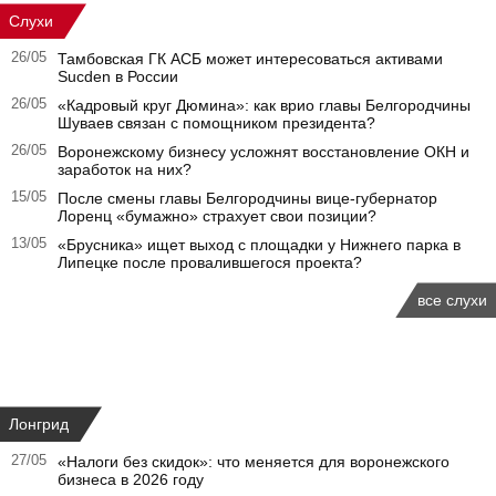
Слухи
26/05
Тамбовская ГК АСБ может интересоваться активами
Sucden в России
26/05
«Кадровый круг Дюмина»: как врио главы Белгородчины
Шуваев связан с помощником президента?
26/05
Воронежскому бизнесу усложнят восстановление ОКН и
заработок на них?
15/05
После смены главы Белгородчины вице-губернатор
Лоренц «бумажно» страхует свои позиции?
13/05
«Брусника» ищет выход с площадки у Нижнего парка в
Липецке после провалившегося проекта?
все слухи
Лонгрид
27/05
«Налоги без скидок»: что меняется для воронежского
бизнеса в 2026 году