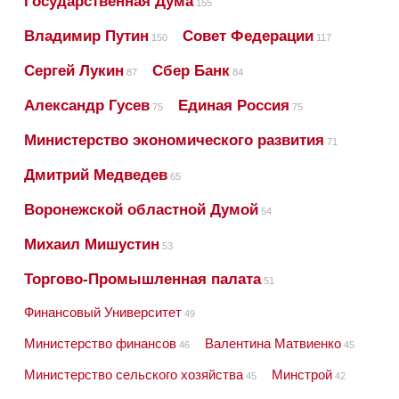
Государственная Дума
155
Владимир Путин
Совет Федерации
150
117
Сергей Лукин
Сбер Банк
87
84
Александр Гусев
Единая Россия
75
75
Министерство экономического развития
71
Дмитрий Медведев
65
Воронежской областной Думой
54
Михаил Мишустин
53
Торгово-Промышленная палата
51
Финансовый Университет
49
Министерство финансов
Валентина Матвиенко
46
45
Министерство сельского хозяйства
Минстрой
45
42