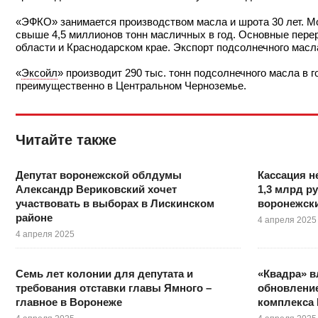
«ЭФКО» занимается производством масла и шрота 30 лет. 
свыше 4,5 миллионов тонн масличных в год. Основные пер
области и Краснодарском крае. Экспорт подсолнечного масла
«
Эксойл
» производит 290 тыс. тонн подсолнечного масла в 
преимущественно в Центральном Черноземье.
Читайте также
Депутат воронежской облдумы
Кассация н
Александр Вериковский хочет
1,3 млрд 
участвовать в выборах в Лискинском
воронежск
районе
4 апреля 2025
4 апреля 2025
Семь лет колонии для депутата и
«Квадра» в
требования отставки главы Ямного –
обновление
главное в Воронеже
комплекса