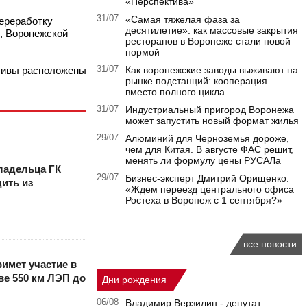
«Перспектива»
31/07
«Самая тяжелая фаза за
ереработку
десятилетие»: как массовые закрытия
, Воронежской
ресторанов в Воронеже стали новой
нормой
активы расположены
31/07
Как воронежские заводы выживают на
рынке подстанций: кооперация
вместо полного цикла
31/07
Индустриальный пригород Воронежа
может запустить новый формат жилья
29/07
Алюминий для Черноземья дороже,
чем для Китая. В августе ФАС решит,
менять ли формулу цены РУСАЛа
ладельца ГК
29/07
Бизнес-эксперт Дмитрий Орищенко:
ить из
«Ждем переезд центрального офиса
Ростеха в Воронеж с 1 сентября?»
все новости
имет участие в
е 550 км ЛЭП до
Дни рождения
06/08
Владимир Верзилин - депутат