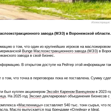
Иллюстрация:
Маслоэкстракционного завода (МЭЗ) в Воронежской области.
мацию о том, что один из крупнейших игроков на масложирово
американской
Bunge Маслоэкстракционного завода (МЭЗ)
в Воро
иканского завода в свой бизнес.
информацию. В открытом доступе на Рейтер этой информации так 
т о том, что точка в переговорах пока не поставлена. Сумму сде
ти был куплен акционером
Эксойл Кареном Ванецяном
в 2023 г
ица
. На 2025 год
Эксоил
декларировал объединения бизнесов с
омплекса «
Масленницы
» составляет 540 тыс. тонн сырья, что п
асла. Масло выпускается под брендами «
Олейна
» и
Ideal
.