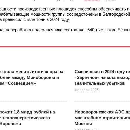
Мощности производственных площадок способны обеспечивать п
ерабатывающие мощности группы сосредоточены в Белгородской
 превысил 1 млн тонн в 2024 году.
год, переработка подсолнечника составляет 640 тыс. в год. Её 
е стала менять итоги спора на
Сменившая в 2024 году в
рублей между Минобороны и
«Заречное» начала выход
им «Созвездием»
значительных убытков
4 апреля 2025
ложит 1,8 млрд рублей на
Нововоронежская АЭС пр
 теплоэнергетического
масштабном строительств
 Воронежа
Москвы