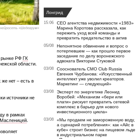
Лонгрид
15:06
CEO агентства недвижимости «1983»
Марина Коротова рассказала, как
 нейросеть «Шедеврум»
пережить уход всей команды и
превратить предательство в актив
05/08
Непонятное обвинение и вопрос о
потерпевшем — как прошло первое
заседание по делу воронежского
м рынке РФ
ГК
адвоката Виктории Стуковой
нежской области.
03/08
Сооснователь CMO Club Russia
Евгения Чурбанова: «Искусственный
интеллект уже уволил креаторов.
же нет – есть в
Маркетинг — следующий»
03/08
Эксперт по энергетике Леонид
Воробей: «Механизм «бери или
лки источники не
плати» рискует превратить сетевой
комплекс в барьер для нового
инвестиционного цикла»
оду в рамках
03/08
«Мы продаем не замороженную воду,
Масленицей
.
а сценарий потребления»: как «Айс в
кубе» строит бизнес на пищевом льде
озволяет
в индустриальном парке