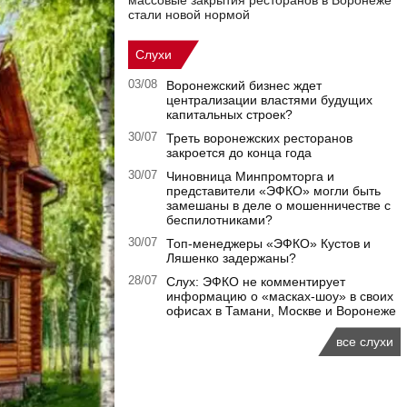
массовые закрытия ресторанов в Воронеже
стали новой нормой
Слухи
03/08
Воронежский бизнес ждет
централизации властями будущих
капитальных строек?
30/07
Треть воронежских ресторанов
закроется до конца года
30/07
Чиновница Минпромторга и
представители «ЭФКО» могли быть
замешаны в деле о мошенничестве с
беспилотниками?
30/07
Топ-менеджеры «ЭФКО» Кустов и
Ляшенко задержаны?
28/07
Слух: ЭФКО не комментирует
информацию о «масках-шоу» в своих
офисах в Тамани, Москве и Воронеже
все слухи