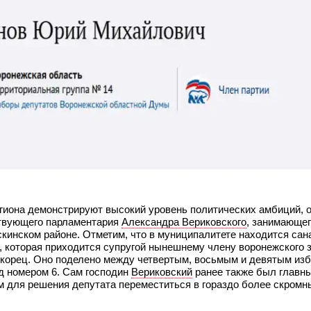
региона демонстрируют высокий уровень политических амбиций, 
йствующего парламентария
Александра Вериковского
, занимающег
скинском районе. Отметим, что в муниципалитете находится сан
, которая приходится супругой нынешнему члену воронежского 
Икорец. Оно поделено между четвертым, восьмым и девятым из
д номером 6. Сам господин
Вериковский
ранее также был главн
м для решения депутата переместиться в гораздо более скромн