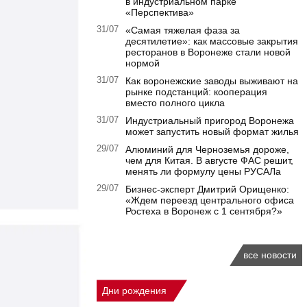
в индустриальном парке
«Перспектива»
31/07
«Самая тяжелая фаза за
десятилетие»: как массовые закрытия
ресторанов в Воронеже стали новой
нормой
31/07
Как воронежские заводы выживают на
рынке подстанций: кооперация
вместо полного цикла
31/07
Индустриальный пригород Воронежа
может запустить новый формат жилья
29/07
Алюминий для Черноземья дороже,
чем для Китая. В августе ФАС решит,
менять ли формулу цены РУСАЛа
29/07
Бизнес-эксперт Дмитрий Орищенко:
«Ждем переезд центрального офиса
Ростеха в Воронеж с 1 сентября?»
все новости
Дни рождения