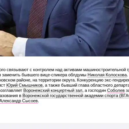
рого связывают с контролем над активами машиностроительной 
 заменить бывшего вице-спикера облдумы
Николая Колоскова
.
вском районе, на территории округа. Конкуренцию экс-гендире
ист
Юрий Смышников
, а также бывший глава областного департ
озглавляет
Воронежский концертный зал
, а господин
Соболев
з
разования в
Воронежской государственной академии спорта (ВГА
Александр Сысоев
.