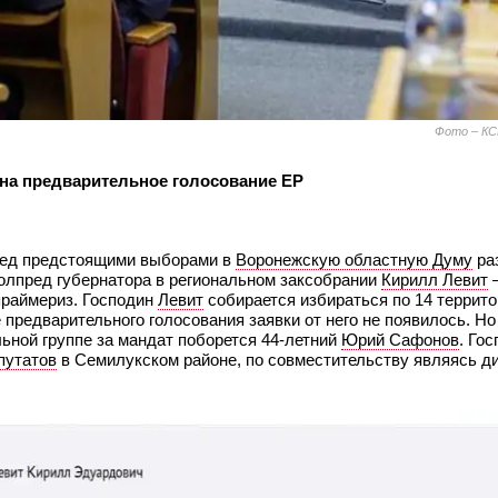
Фото – КС
 на предварительное голосование ЕР
ред предстоящими выборами в
Воронежскую областную Думу
ра
полпред губернатора в региональном заксобрании
Кирилл Левит
–
праймериз. Господин
Левит
собирается избираться по 14 террито
е предварительного голосования заявки от него не появилось. Но
льной группе за мандат поборется 44-летний
Юрий Сафонов
. Го
путатов
в Семилукском районе, по совместительству являясь д