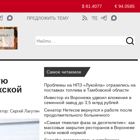
$ 81.4077
€ 94.0585
ПРЕДЛОЖИТЬ ТЕМУ
Самое читаемое
ую
Проблемы на НПЗ «Лукойла» отразились на
жской
поставках топлива в Тамбовской области
Инвестор из Воронежа удвоил вложения в
семенной завод до 3,5 млрд рублей
Сенатор Нетесов вернулся к работе после
втор:
Сергей Лагутин
продолжительного больничного
«Самая тяжелая фаза за десятилетие»: как
массовые закрытия ресторанов в Воронеже
стали новой нормой