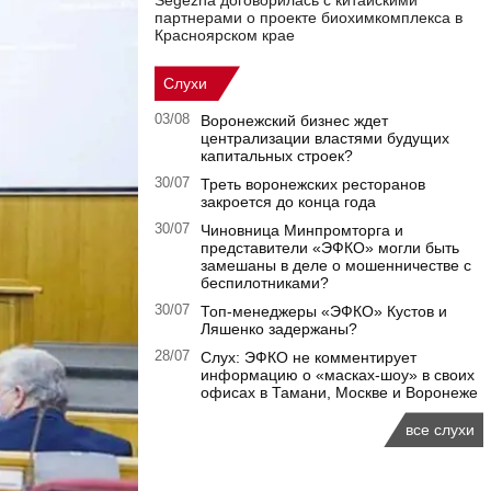
Segezha договорилась с китайскими
партнерами о проекте биохимкомплекса в
Красноярском крае
Слухи
03/08
Воронежский бизнес ждет
централизации властями будущих
капитальных строек?
30/07
Треть воронежских ресторанов
закроется до конца года
30/07
Чиновница Минпромторга и
представители «ЭФКО» могли быть
замешаны в деле о мошенничестве с
беспилотниками?
30/07
Топ-менеджеры «ЭФКО» Кустов и
Ляшенко задержаны?
28/07
Слух: ЭФКО не комментирует
информацию о «масках-шоу» в своих
офисах в Тамани, Москве и Воронеже
все слухи