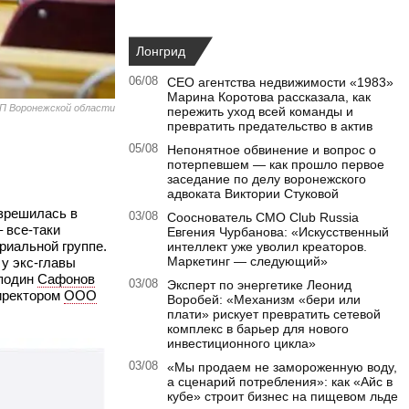
Лонгрид
06/08
CEO агентства недвижимости «1983»
Марина Коротова рассказала, как
П Воронежской области
пережить уход всей команды и
превратить предательство в актив
05/08
Непонятное обвинение и вопрос о
потерпевшем — как прошло первое
заседание по делу воронежского
адвоката Виктории Стуковой
зрешилась в
03/08
Сооснователь CMO Club Russia
 все-таки
Евгения Чурбанова: «Искусственный
риальной группе.
интеллект уже уволил креаторов.
Маркетинг — следующий»
 у экс-главы
сподин
Сафонов
03/08
Эксперт по энергетике Леонид
иректором
ООО
Воробей: «Механизм «бери или
плати» рискует превратить сетевой
комплекс в барьер для нового
инвестиционного цикла»
03/08
«Мы продаем не замороженную воду,
а сценарий потребления»: как «Айс в
кубе» строит бизнес на пищевом льде