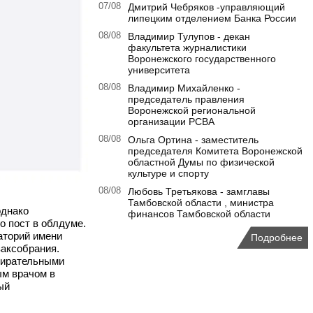
07/08
Дмитрий Чебряков -управляющий
липецким отделением Банка России
08/08
Владимир Тулупов - декан
факультета журналистики
Воронежского государственного
университета
08/08
Владимир Михайленко -
председатель правления
Воронежской региональной
организации РСВА
08/08
Ольга Ортина - заместитель
председателя Комитета Воронежской
областной Думы по физической
культуре и спорту
08/08
Любовь Третьякова - замглавы
Тамбовской области , министра
однако
финансов Тамбовской области
о пост в облдуме.
аторий имени
Подробнее
заксобрания.
бирательными
ым врачом в
ый