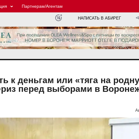
ция
Партнерам/Агентам
НАПИСАТЬ В АБИРЕГ
ть к деньгам или «тяга на родн
ериз перед выборами в Вороне
А