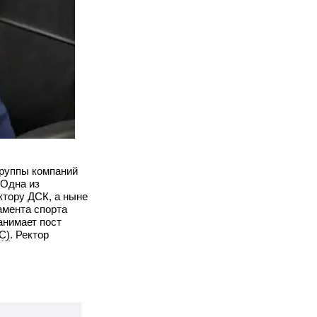
группы компаний
 Одна из
ктору ДСК, а ныне
амента спорта
анимает пост
С)
. Ректор