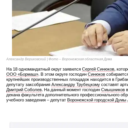
Александр Вериковский | Фото – Воронежская областная Дума
На 18 одномандатный округ заявился
Сергей Синюков
, кото
ООО «Бормаш»
. В этом округе господин
Синюков
собирается
крупнейших производственных площадок находится в Грибано
депутату заксобрания
Александру Трубецкому
составят арт
Дмитрий Соболев
. На данный момент господин
Смышников
в
декана факультета дополнительного профессионального об
учебного заведения – депутат
Воронежской городской Думы