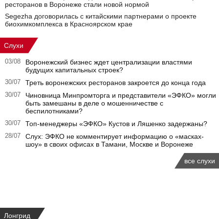
ресторанов в Воронеже стали новой нормой
Segezha договорилась с китайскими партнерами о проекте
биохимкомплекса в Красноярском крае
Слухи
03/08
Воронежский бизнес ждет централизации властями
будущих капитальных строек?
30/07
Треть воронежских ресторанов закроется до конца года
30/07
Чиновница Минпромторга и представители «ЭФКО» могли
быть замешаны в деле о мошенничестве с
беспилотниками?
30/07
Топ-менеджеры «ЭФКО» Кустов и Ляшенко задержаны?
28/07
Слух: ЭФКО не комментирует информацию о «масках-
шоу» в своих офисах в Тамани, Москве и Воронеже
все слухи
Лонгрид