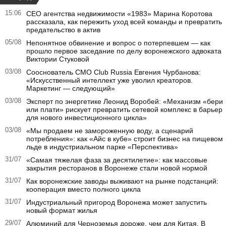
15:06
CEO агентства недвижимости «1983» Марина Коротова
рассказала, как пережить уход всей команды и превратить
предательство в актив
05/08
Непонятное обвинение и вопрос о потерпевшем — как
прошло первое заседание по делу воронежского адвоката
Виктории Стуковой
03/08
Сооснователь CMO Club Russia Евгения Чурбанова:
«Искусственный интеллект уже уволил креаторов.
Маркетинг — следующий»
03/08
Эксперт по энергетике Леонид Воробей: «Механизм «бери
или плати» рискует превратить сетевой комплекс в барьер
для нового инвестиционного цикла»
03/08
«Мы продаем не замороженную воду, а сценарий
потребления»: как «Айс в кубе» строит бизнес на пищевом
льде в индустриальном парке «Перспектива»
31/07
«Самая тяжелая фаза за десятилетие»: как массовые
закрытия ресторанов в Воронеже стали новой нормой
31/07
Как воронежские заводы выживают на рынке подстанций:
кооперация вместо полного цикла
31/07
Индустриальный пригород Воронежа может запустить
новый формат жилья
29/07
Алюминий для Черноземья дороже, чем для Китая. В