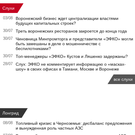
Слухи
03/08
Воронежский бизнес ждет централизации властями
будущих капитальных строек?
30/07
Треть воронежских ресторанов закроется до конца года
30/07
Чиновница Минпромторга и представители «ЭФКО» могли
быть замешаны в деле о мошенничестве с
беспилотниками?
30/07
Топ-менеджеры «ЭФКО» Кустов и Ляшенко задержаны?
28/07
Слух: ЭФКО не комментирует информацию о «масках-
шоу» в своих офисах в Тамани, Москве и Воронеже
все слухи
Лонгрид
08/08
Топливный кризис в Черноземье: дисбаланс предложения
и вынужденная роль частных АЗС