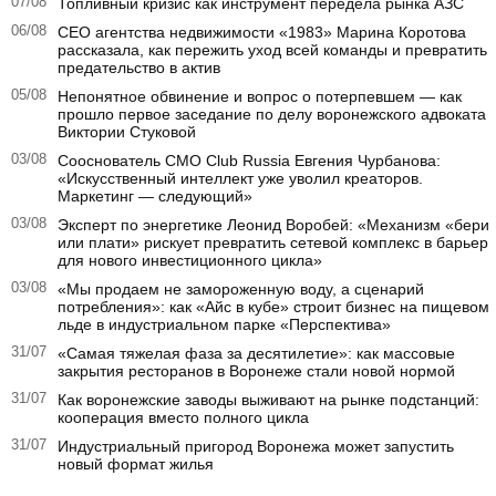
07/08
Топливный кризис как инструмент передела рынка АЗС
06/08
CEO агентства недвижимости «1983» Марина Коротова
рассказала, как пережить уход всей команды и превратить
предательство в актив
05/08
Непонятное обвинение и вопрос о потерпевшем — как
прошло первое заседание по делу воронежского адвоката
Виктории Стуковой
03/08
Сооснователь CMO Club Russia Евгения Чурбанова:
«Искусственный интеллект уже уволил креаторов.
Маркетинг — следующий»
03/08
Эксперт по энергетике Леонид Воробей: «Механизм «бери
или плати» рискует превратить сетевой комплекс в барьер
для нового инвестиционного цикла»
03/08
«Мы продаем не замороженную воду, а сценарий
потребления»: как «Айс в кубе» строит бизнес на пищевом
льде в индустриальном парке «Перспектива»
31/07
«Самая тяжелая фаза за десятилетие»: как массовые
закрытия ресторанов в Воронеже стали новой нормой
31/07
Как воронежские заводы выживают на рынке подстанций:
кооперация вместо полного цикла
31/07
Индустриальный пригород Воронежа может запустить
новый формат жилья