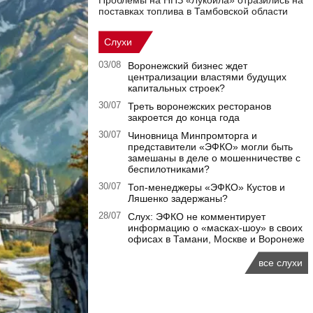
Проблемы на НПЗ «Лукойла» отразились на
поставках топлива в Тамбовской области
Слухи
03/08
Воронежский бизнес ждет
централизации властями будущих
капитальных строек?
30/07
Треть воронежских ресторанов
закроется до конца года
30/07
Чиновница Минпромторга и
представители «ЭФКО» могли быть
замешаны в деле о мошенничестве с
беспилотниками?
30/07
Топ-менеджеры «ЭФКО» Кустов и
Ляшенко задержаны?
28/07
Слух: ЭФКО не комментирует
информацию о «масках-шоу» в своих
офисах в Тамани, Москве и Воронеже
все слухи