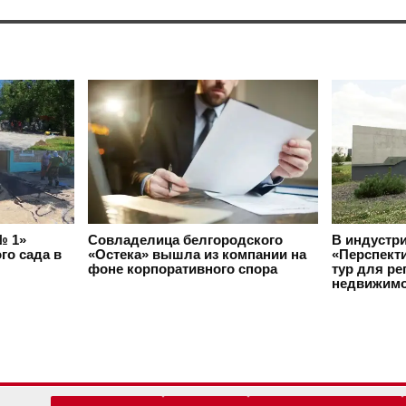
№ 1»
Совладелица белгородского
В индустр
го сада в
«Остека» вышла из компании на
«Перспект
фоне корпоративного спора
тур для ре
недвижимо