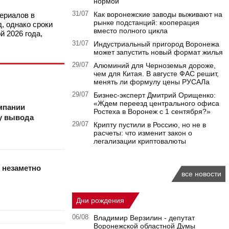
нормой
31/07
Как воронежские заводы выживают на
ериалов в
рынке подстанций: кооперация
, однако сроки
вместо полного цикла
й 2026 года,
31/07
Индустриальный пригород Воронежа
может запустить новый формат жилья
29/07
Алюминий для Черноземья дороже,
чем для Китая. В августе ФАС решит,
менять ли формулу цены РУСАЛа
29/07
Бизнес-эксперт Дмитрий Орищенко:
«Ждем переезд центрального офиса
мпании
Ростеха в Воронеж с 1 сентября?»
у вывода
29/07
Крипту пустили в Россию, но не в
расчеты: что изменит закон о
легализации криптовалюты
 незаметно
все новости
Дни рождения
06/08
Владимир Верзилин - депутат
Воронежской областной Думы