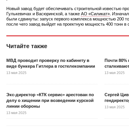
Новый завод будет обеспечивать строительной известью пр
Гулькевичах и Васюринской, а также
АО «Силикат»
. Изнача
были сдвинуты: запуск первого комплекса мощностью 200 тон
после чего завод выйдет на проектную мощность 400 тонн в 
Читайте также
МВД проводит проверку по кабинету в
Почти 80% 
виде бункера Гитлера в гостелекомпании
сталкивают
13 мая 2025
13 мая 2025
Экс-директор «КТК сервис» арестован по
Сергей Цив
делу о хищении при возведении курской
гендиректо
линии обороны
13 мая 2025
13 мая 2025