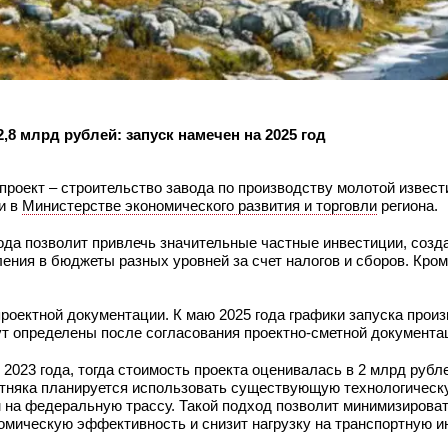
,8 млрд рублей: запуск намечен на 2025 год
роект – строительство завода по производству молотой извест
и в
Министерстве экономического развития и торговли
региона.
ода позволит привлечь значительные частные инвестиции, созд
ения в бюджеты разных уровней за счет налогов и сборов. Кроме
проектной документации. К маю 2025 года графики запуска прои
ут определены после согласования проектно-сметной документа
 2023 года, тогда стоимость проекта оценивалась в 2 млрд рубл
стняка планируется использовать существующую технологическу
м на федеральную трассу. Такой подход позволит минимизирова
номическую эффективность и снизит нагрузку на транспортную 