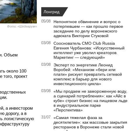
Лонгрид
05/08
Непонятное обвинение и вопрос о
потерпевшем — как прошло первое
Фото: «Шедеврум»
заседание по делу воронежского
адвоката Виктории Стуковой
03/08
Сооснователь CMO Club Russia
Евгения Чурбанова: «Искусственный
интеллект уже уволил креаторов.
и. Объем
Маркетинг — следующий»
03/08
Эксперт по энергетике Леонид
Воробей: «Механизм «бери или
ать около 100
плати» рискует превратить сетевой
 того, проект
комплекс в барьер для нового
инвестиционного цикла»
03/08
«Мы продаем не замороженную воду,
зводственных
а сценарий потребления»: как «Айс в
ции.
кубе» строит бизнес на пищевом льде
в индустриальном парке
ей, а инвестором
«Перспектива»
ю дорогу, а в
31/07
«Самая тяжелая фаза за
ть логистическую
десятилетие»: как массовые закрытия
инфраструктуру
ресторанов в Воронеже стали новой