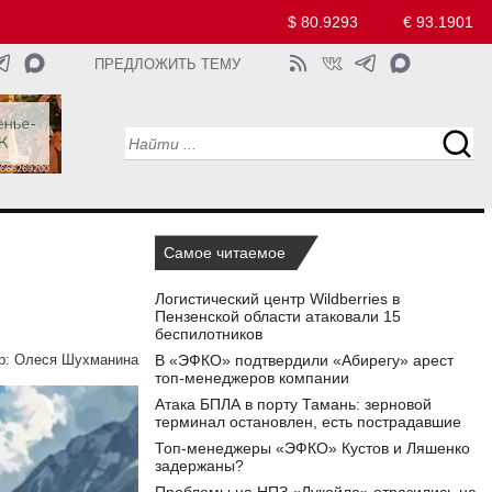
$ 80.9293
€ 93.1901
ПРЕДЛОЖИТЬ ТЕМУ
Самое читаемое
Логистический центр Wildberries в
Пензенской области атаковали 15
беспилотников
В «ЭФКО» подтвердили «Абирегу» арест
р:
Олеся Шухманина
топ-менеджеров компании
Атака БПЛА в порту Тамань: зерновой
терминал остановлен, есть пострадавшие
Топ-менеджеры «ЭФКО» Кустов и Ляшенко
задержаны?