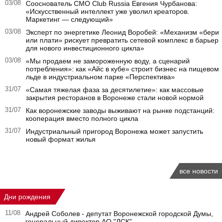
03/08
Сооснователь CMO Club Russia Евгения Чурбанова:
«Искусственный интеллект уже уволил креаторов.
Маркетинг — следующий»
03/08
Эксперт по энергетике Леонид Воробей: «Механизм «бери
или плати» рискует превратить сетевой комплекс в барьер
для нового инвестиционного цикла»
03/08
«Мы продаем не замороженную воду, а сценарий
потребления»: как «Айс в кубе» строит бизнес на пищевом
льде в индустриальном парке «Перспектива»
31/07
«Самая тяжелая фаза за десятилетие»: как массовые
закрытия ресторанов в Воронеже стали новой нормой
31/07
Как воронежские заводы выживают на рынке подстанций:
кооперация вместо полного цикла
31/07
Индустриальный пригород Воронежа может запустить
новый формат жилья
все новости
Дни рождения
11/08
Андрей Соболев - депутат Воронежской городской Думы,
генеральный директор АО "ДСК"