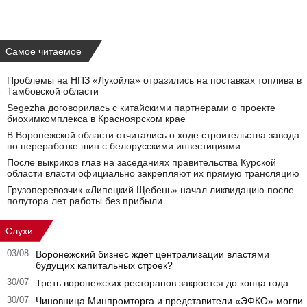
Самое читаемое
Проблемы на НПЗ «Лукойла» отразились на поставках топлива в
Тамбовской области
Segezha договорилась с китайскими партнерами о проекте
биохимкомплекса в Красноярском крае
В Воронежской области отчитались о ходе строительства завода
по переработке шин с белорусскими инвестициями
После выкриков глав на заседаниях правительства Курской
области власти официально закрепляют их прямую трансляцию
Грузоперевозчик «Липецкий Щебень» начал ликвидацию после
полутора лет работы без прибыли
Слухи
03/08
Воронежский бизнес ждет централизации властями
будущих капитальных строек?
30/07
Треть воронежских ресторанов закроется до конца года
30/07
Чиновница Минпромторга и представители «ЭФКО» могли