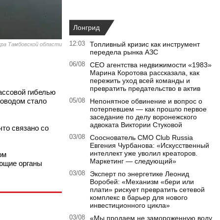
Лонгрид
12:03
Топливный кризис как инструмент
ра Тамбовской области
передела рынка АЗС
06/08
CEO агентства недвижимости «1983»
Марина Коротова рассказала, как
пережить уход всей команды и
превратить предательство в актив
ассовой гибелью
поводом стало
05/08
Непонятное обвинение и вопрос о
потерпевшем — как прошло первое
заседание по делу воронежского
адвоката Виктории Стуковой
то связано со
03/08
Сооснователь CMO Club Russia
Евгения Чурбанова: «Искусственный
интеллект уже уволил креаторов.
ом
Маркетинг — следующий»
ующие органы
03/08
Эксперт по энергетике Леонид
Воробей: «Механизм «бери или
плати» рискует превратить сетевой
комплекс в барьер для нового
инвестиционного цикла»
03/08
«Мы продаем не замороженную воду,