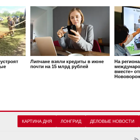
оустроят
Липчане взяли кредиты в июне
На регион
вые
почти на 15 млрд рублей
междунаро
вместе» о
Нововорон
КАРТИНА ДНЯ
ЛОНГРИД
ДЕЛОВЫЕ НОВОСТИ