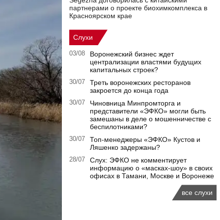
Segezha договорилась с китайскими
партнерами о проекте биохимкомплекса в
Красноярском крае
Слухи
03/08
Воронежский бизнес ждет
централизации властями будущих
капитальных строек?
30/07
Треть воронежских ресторанов
закроется до конца года
30/07
Чиновница Минпромторга и
представители «ЭФКО» могли быть
замешаны в деле о мошенничестве с
беспилотниками?
30/07
Топ-менеджеры «ЭФКО» Кустов и
Ляшенко задержаны?
28/07
Слух: ЭФКО не комментирует
информацию о «масках-шоу» в своих
офисах в Тамани, Москве и Воронеже
все слухи