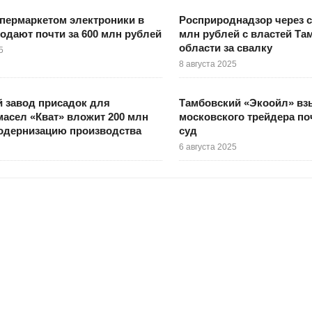
ипермаркетом электроники в
Росприроднадзор через с
одают почти за 600 млн рублей
млн рублей с властей Та
области за свалку
5
8 августа 2025
 завод присадок для
Тамбовский «Экоойл» вз
асел «Кват» вложит 200 млн
московского трейдера по
модернизацию производства
суд
6 августа 2025