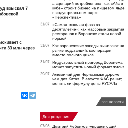
а сценарий потребления»: как «Айс в
уд взыскал 7
кубе» строит бизнес на пищевом льде
в индустриальном парке
мбовской
«Перспектива»
31/07
«Самая тяжелая фаза за
десятилетие»: как массовые закрытия
ресторанов в Воронеже стали новой
нормой
ыскивает с
31/07
Как воронежские заводы выживают на
чти 33 млн через
рынке подстанций: кооперация
вместо полного цикла
31/07
Индустриальный пригород Воронежа
может запустить новый формат жилья
29/07
Алюминий для Черноземья дороже,
чем для Китая. В августе ФАС решит,
менять ли формулу цены РУСАЛа
все новости
Дни рождения
07/08
Дмитрий Чебряков -управляющий