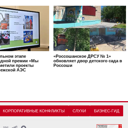
альном этапе
«Россошанское ДРСУ № 1»
дной премии «Мы
обновляет двор детского сада в
тметили проекты
Россоши
ежской АЭС
КОРПОРАТИВНЫЕ КОНФЛИКТЫ
СЛУХИ
БИЗНЕС-ГИД