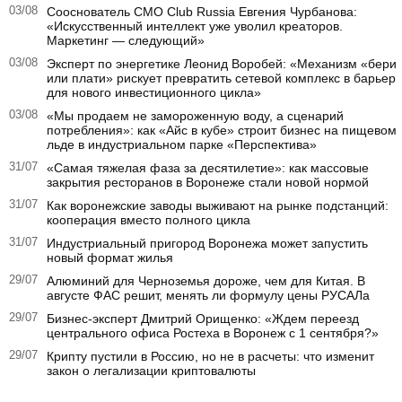
03/08
Сооснователь CMO Club Russia Евгения Чурбанова:
«Искусственный интеллект уже уволил креаторов.
Маркетинг — следующий»
03/08
Эксперт по энергетике Леонид Воробей: «Механизм «бери
или плати» рискует превратить сетевой комплекс в барьер
для нового инвестиционного цикла»
03/08
«Мы продаем не замороженную воду, а сценарий
потребления»: как «Айс в кубе» строит бизнес на пищевом
льде в индустриальном парке «Перспектива»
31/07
«Самая тяжелая фаза за десятилетие»: как массовые
закрытия ресторанов в Воронеже стали новой нормой
31/07
Как воронежские заводы выживают на рынке подстанций:
кооперация вместо полного цикла
31/07
Индустриальный пригород Воронежа может запустить
новый формат жилья
29/07
Алюминий для Черноземья дороже, чем для Китая. В
августе ФАС решит, менять ли формулу цены РУСАЛа
29/07
Бизнес-эксперт Дмитрий Орищенко: «Ждем переезд
центрального офиса Ростеха в Воронеж с 1 сентября?»
29/07
Крипту пустили в Россию, но не в расчеты: что изменит
закон о легализации криптовалюты