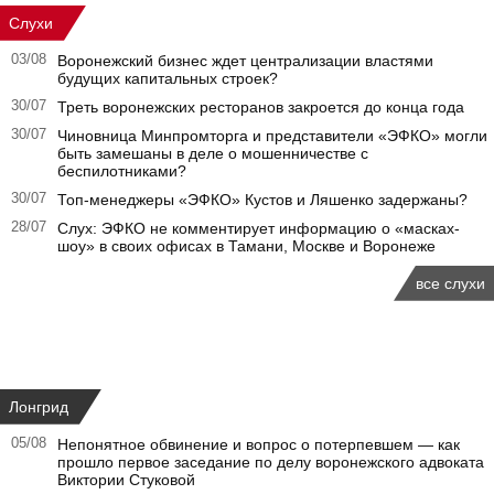
Слухи
03/08
Воронежский бизнес ждет централизации властями
будущих капитальных строек?
30/07
Треть воронежских ресторанов закроется до конца года
30/07
Чиновница Минпромторга и представители «ЭФКО» могли
быть замешаны в деле о мошенничестве с
беспилотниками?
30/07
Топ-менеджеры «ЭФКО» Кустов и Ляшенко задержаны?
28/07
Слух: ЭФКО не комментирует информацию о «масках-
шоу» в своих офисах в Тамани, Москве и Воронеже
все слухи
Лонгрид
05/08
Непонятное обвинение и вопрос о потерпевшем — как
прошло первое заседание по делу воронежского адвоката
Виктории Стуковой