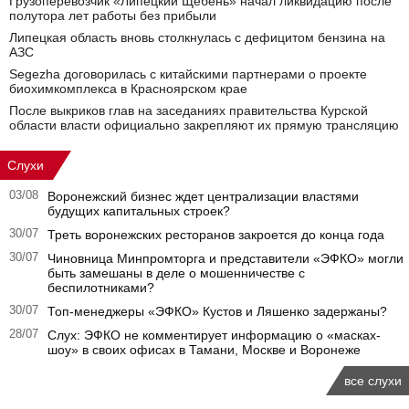
Грузоперевозчик «Липецкий Щебень» начал ликвидацию после
полутора лет работы без прибыли
Липецкая область вновь столкнулась с дефицитом бензина на
АЗС
Segezha договорилась с китайскими партнерами о проекте
биохимкомплекса в Красноярском крае
После выкриков глав на заседаниях правительства Курской
области власти официально закрепляют их прямую трансляцию
Слухи
03/08
Воронежский бизнес ждет централизации властями
будущих капитальных строек?
30/07
Треть воронежских ресторанов закроется до конца года
30/07
Чиновница Минпромторга и представители «ЭФКО» могли
быть замешаны в деле о мошенничестве с
беспилотниками?
30/07
Топ-менеджеры «ЭФКО» Кустов и Ляшенко задержаны?
28/07
Слух: ЭФКО не комментирует информацию о «масках-
шоу» в своих офисах в Тамани, Москве и Воронеже
все слухи