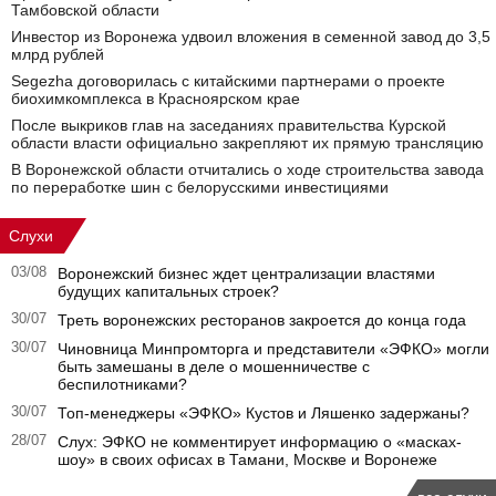
Тамбовской области
Инвестор из Воронежа удвоил вложения в семенной завод до 3,5
млрд рублей
Segezha договорилась с китайскими партнерами о проекте
биохимкомплекса в Красноярском крае
После выкриков глав на заседаниях правительства Курской
области власти официально закрепляют их прямую трансляцию
В Воронежской области отчитались о ходе строительства завода
по переработке шин с белорусскими инвестициями
Слухи
03/08
Воронежский бизнес ждет централизации властями
будущих капитальных строек?
30/07
Треть воронежских ресторанов закроется до конца года
30/07
Чиновница Минпромторга и представители «ЭФКО» могли
быть замешаны в деле о мошенничестве с
беспилотниками?
30/07
Топ-менеджеры «ЭФКО» Кустов и Ляшенко задержаны?
28/07
Слух: ЭФКО не комментирует информацию о «масках-
шоу» в своих офисах в Тамани, Москве и Воронеже