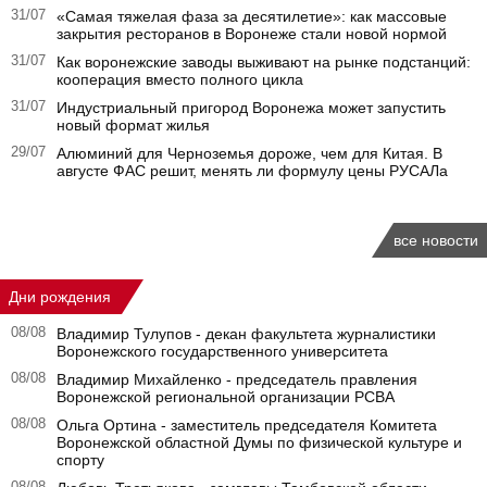
31/07
«Самая тяжелая фаза за десятилетие»: как массовые
закрытия ресторанов в Воронеже стали новой нормой
31/07
Как воронежские заводы выживают на рынке подстанций:
кооперация вместо полного цикла
31/07
Индустриальный пригород Воронежа может запустить
новый формат жилья
29/07
Алюминий для Черноземья дороже, чем для Китая. В
августе ФАС решит, менять ли формулу цены РУСАЛа
все новости
Дни рождения
08/08
Владимир Тулупов - декан факультета журналистики
Воронежского государственного университета
08/08
Владимир Михайленко - председатель правления
Воронежской региональной организации РСВА
08/08
Ольга Ортина - заместитель председателя Комитета
Воронежской областной Думы по физической культуре и
спорту