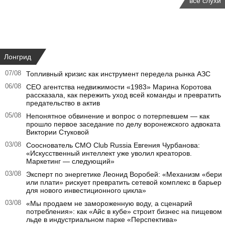
все слухи
Лонгрид
07/08
Топливный кризис как инструмент передела рынка АЗС
06/08
CEO агентства недвижимости «1983» Марина Коротова
рассказала, как пережить уход всей команды и превратить
предательство в актив
05/08
Непонятное обвинение и вопрос о потерпевшем — как
прошло первое заседание по делу воронежского адвоката
Виктории Стуковой
03/08
Сооснователь CMO Club Russia Евгения Чурбанова:
«Искусственный интеллект уже уволил креаторов.
Маркетинг — следующий»
03/08
Эксперт по энергетике Леонид Воробей: «Механизм «бери
или плати» рискует превратить сетевой комплекс в барьер
для нового инвестиционного цикла»
03/08
«Мы продаем не замороженную воду, а сценарий
потребления»: как «Айс в кубе» строит бизнес на пищевом
льде в индустриальном парке «Перспектива»