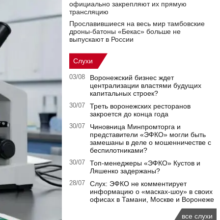
официально закрепляют их прямую
трансляцию
Прославившиеся на весь мир тамбовские
дроны-батоны «Бекас» больше не
выпускают в России
Слухи
03/08
Воронежский бизнес ждет
централизации властями будущих
капитальных строек?
30/07
Треть воронежских ресторанов
закроется до конца года
30/07
Чиновница Минпромторга и
представители «ЭФКО» могли быть
замешаны в деле о мошенничестве с
беспилотниками?
30/07
Топ-менеджеры «ЭФКО» Кустов и
Ляшенко задержаны?
28/07
Слух: ЭФКО не комментирует
информацию о «масках-шоу» в своих
офисах в Тамани, Москве и Воронеже
все слухи