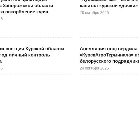
а Запорожской области
капитал курской «дочки»
за оскорбление курян
28 октября 2025
25
инспекция Курской области
Апелляция подтвердила 
 под личный контроль
«КурскАгроТерминала» п
а
белорусского подрядчик
25
24 октября 2025