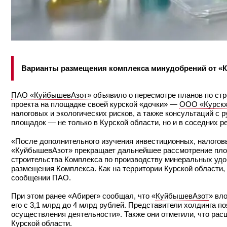
Варианты размещения комплекса минудобрений от «К
ПАО «КуйбышевАзот»
объявило о пересмотре планов по ст
проекта на площадке своей курской «дочки» —
ООО «Курскх
налоговых и экологических рисков, а также консультаций с 
площадок — не только в Курской области, но и в соседних р
«После дополнительного изучения инвестиционных, налоговы
«КуйбышевАзот» прекращает дальнейшее рассмотрение площ
строительства Комплекса по производству минеральных удо
размещения Комплекса. Как на территории Курской области, 
сообщении ПАО.
При этом ранее «Абирег» сообщал, что «
КуйбышевАзот
» вл
его с 3,1 млрд до 4 млрд рублей. Представители холдинга п
осуществления деятельности». Также они отметили, что рас
Курской области.