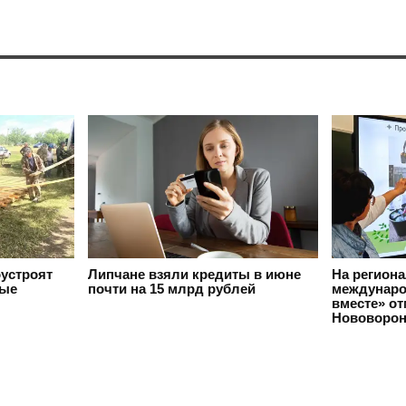
оустроят
Липчане взяли кредиты в июне
На регион
вые
почти на 15 млрд рублей
междунаро
вместе» о
Нововорон