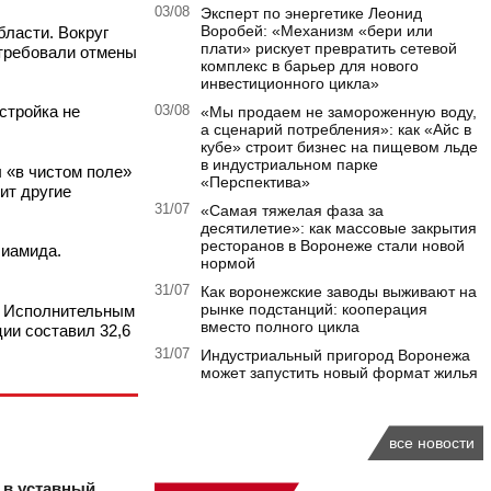
03/08
Эксперт по энергетике Леонид
Воробей: «Механизм «бери или
бласти. Вокруг
плати» рискует превратить сетевой
 требовали отмены
комплекс в барьер для нового
инвестиционного цикла»
стройка не
03/08
«Мы продаем не замороженную воду,
а сценарий потребления»: как «Айс в
кубе» строит бизнес на пищевом льде
в индустриальном парке
ы «в чистом поле»
«Перспектива»
ит другие
31/07
«Самая тяжелая фаза за
десятилетие»: как массовые закрытия
ресторанов в Воронеже стали новой
лиамида.
нормой
31/07
Как воронежские заводы выживают на
рынке подстанций: кооперация
й. Исполнительным
вместо полного цикла
ии составил 32,6
31/07
Индустриальный пригород Воронежа
может запустить новый формат жилья
все новости
в уставный