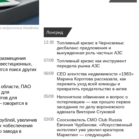
а нейросетью Kandinsky
Лонгрид
13:38
Топливный кризис в Черноземье:
дисбаланс предложения и
вынужденная роль частных АЗС
 размещения
07/08
Топливный кризис как инструмент
нвестиционных,
передела рынка АЗС
тся поиск других
06/08
CEO агентства недвижимости «1983»
Марина Коротова рассказала, как
пережить уход всей команды и
й области, ПАО
превратить предательство в актив
 для
05/08
Непонятное обвинение и вопрос о
нтов для
потерпевшем — как прошло первое
— говорится в
заседание по делу воронежского
адвоката Виктории Стуковой
 рублей, увеличив
03/08
Сооснователь CMO Club Russia
Евгения Чурбанова: «Искусственный
ях «обеспечения
интеллект уже уволил креаторов.
о завода в
Маркетинг — следующий»