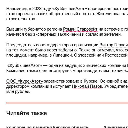
Напомним, в 2023 году «КуйбышевАзот» планировал построи
этого проекта возник общественный протест. Жители опасал
строительства.
Бывший губернатор региона
Роман Старовойт
на встрече с г
начнется без экспертных заключений и согласия жителей.
Председатель совета директоров организации
Виктор Герас
на тот момент было нерентабельно. Также он отмечал, что, е
площадки, например, в Липецкой, Орловской или Ростовской
«КуйбышевАзот» — одна из ведущих химических компаний Р
Компания также является крупным производителем техническ
ООО «КурскАзот»
зарегистрировано в Курске. Основной вид
директором компании выступает
Николай Пазов
. Учредителе
млн рублей.
Читайте также
Корпорация развития Курской области
Хинштейн 