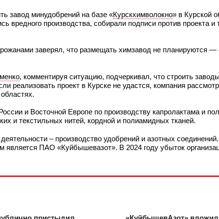
ть завод минудобрений на базе «
Курскхимволокно
» в Курской о
ись вредного производства, собирали подписи против проекта и
орожанами заверял, что размещать химзавод не планируются — 
именко
, комментируя ситуацию, подчеркивал, что строить завод
сли реализовать проект в Курске не удастся, компания рассмотр
 областях.
оссии и Восточной Европе по производству капролактама и по
их и текстильных нитей, кордной и полиамидных тканей.
 деятельности – производство удобрений и азотных соединени
м является ПАО «Куйбышевазот». В 2024 году убыток организац
публично пристыдил
«КуйбышевАзот» вложил 