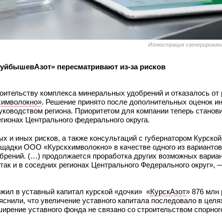
Иллюстрация сгенерирован
уйбышевАзот» пересматривают из-за рисков
роительству комплекса минеральных удобрений и отказалось от
имволокно»
. Решение принято после дополнительных оценок и
руководством региона. Приоритетом для компании теперь станови
егионах Центрального федерального округа.
х и иных рисков, а также консультаций с губернатором Курско
адки ООО «Курскхимволокно» в качестве одного из вариантов
брений. (…) продолжается проработка других возможных вариа
так и в соседних регионах Центрального Федерального округ», 
ожил в уставный капитал курской «дочки» «
КурскАзот
» 876 млн
ояснили, что увеличение уставного капитала последовало в цел
ширение уставного фонда не связано со строительством спорног