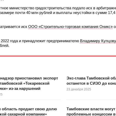
тное министерство градостроительства подало иск в арбитражн
размере почти 40 млн рублей и выплаты неустойки в сумме 17,4
матривается иск
ООО «Строительно-торговая компания Оникс»
о
 2022 года и принадлежит предпринимателю
Владимиру Купцову
блей.
надзор приостановил экспорт
Экс-глава Тамбовской об
тамбовской «Токаревской
останется в СИЗО до кон
ки» из-за нарушений
23 декабря 2025
25
я область продает свою долю
Тамбовские власти могут
кой сахарной компании»
проблемные концессии в