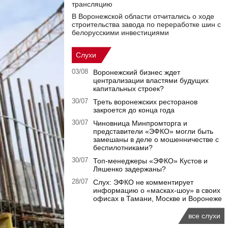
трансляцию
В Воронежской области отчитались о ходе
строительства завода по переработке шин с
белорусскими инвестициями
Слухи
03/08
Воронежский бизнес ждет
централизации властями будущих
капитальных строек?
30/07
Треть воронежских ресторанов
закроется до конца года
30/07
Чиновница Минпромторга и
представители «ЭФКО» могли быть
замешаны в деле о мошенничестве с
беспилотниками?
30/07
Топ-менеджеры «ЭФКО» Кустов и
Ляшенко задержаны?
28/07
Слух: ЭФКО не комментирует
информацию о «масках-шоу» в своих
офисах в Тамани, Москве и Воронеже
все слухи