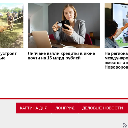
оустроят
Липчане взяли кредиты в июне
На регион
вые
почти на 15 млрд рублей
междунаро
вместе» о
Нововорон
КАРТИНА ДНЯ
ЛОНГРИД
ДЕЛОВЫЕ НОВОСТИ