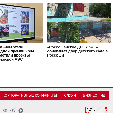
альном этапе
«Россошанское ДРСУ № 1»
дной премии «Мы
обновляет двор детского сада в
тметили проекты
Россоши
ежской АЭС
КОРПОРАТИВНЫЕ КОНФЛИКТЫ
СЛУХИ
БИЗНЕС-ГИД