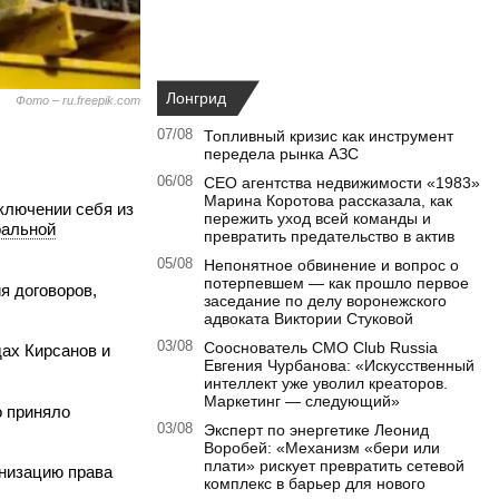
Лонгрид
Фото – ru.freepik.com
07/08
Топливный кризис как инструмент
передела рынка АЗС
06/08
CEO агентства недвижимости «1983»
Марина Коротова рассказала, как
ключении себя из
пережить уход всей команды и
альной
превратить предательство в актив
05/08
Непонятное обвинение и вопрос о
потерпевшем — как прошло первое
я договоров,
заседание по делу воронежского
адвоката Виктории Стуковой
03/08
Сооснователь CMO Club Russia
ах Кирсанов и
Евгения Чурбанова: «Искусственный
интеллект уже уволил креаторов.
Маркетинг — следующий»
о приняло
03/08
Эксперт по энергетике Леонид
Воробей: «Механизм «бери или
плати» рискует превратить сетевой
анизацию права
комплекс в барьер для нового