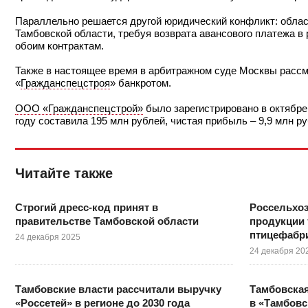
Параллельно решается другой юридический конфликт: облас
Тамбовской области, требуя возврата авансового платежа в 
обоим контрактам.
Также в настоящее время в арбитражном суде Москвы расс
«
Гражданспецстроя
» банкротом.
ООО «Гражданспецстрой»
было зарегистрировано в октябре
году составила 195 млн рублей, чистая прибыль – 9,9 млн ру
Читайте также
Строгий дресс-код принят в
Россельхоз
правительстве Тамбовской области
продукции 
птицефабри
24 декабря 2025
24 декабря 20
Тамбовские власти рассчитали выручку
Тамбовска
«Россетей» в регионе до 2030 года
в «Тамбовс