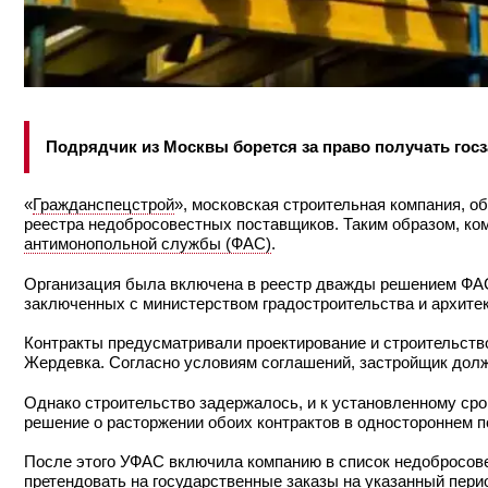
Подрядчик из Москвы борется за право получать гос
«
Гражданспецстрой
», московская строительная компания, о
реестра недобросовестных поставщиков. Таким образом, ко
антимонопольной службы (ФАС)
.
Организация была включена в реестр дважды решением ФАС
заключенных с министерством градостроительства и архитек
Контракты предусматривали проектирование и строительств
Жердевка. Согласно условиям соглашений, застройщик долж
Однако строительство задержалось, и к установленному ср
решение о расторжении обоих контрактов в одностороннем п
После этого УФАС включила компанию в список недобросове
претендовать на государственные заказы на указанный пери