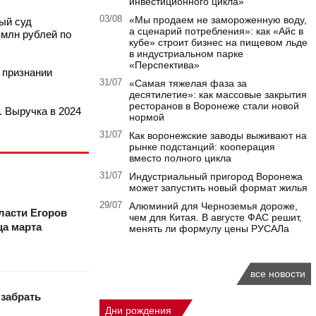
инвестиционного цикла»
03/08
«Мы продаем не замороженную воду,
ый суд
а сценарий потребления»: как «Айс в
 млн рублей по
кубе» строит бизнес на пищевом льде
в индустриальном парке
«Перспектива»
 признании
31/07
«Самая тяжелая фаза за
десятилетие»: как массовые закрытия
ресторанов в Воронеже стали новой
. Выручка в 2024
нормой
31/07
Как воронежские заводы выживают на
рынке подстанций: кооперация
вместо полного цикла
31/07
Индустриальный пригород Воронежа
может запустить новый формат жилья
29/07
Алюминий для Черноземья дороже,
ласти Егоров
чем для Китая. В августе ФАС решит,
ца марта
менять ли формулу цены РУСАЛа
все новости
 забрать
Дни рождения