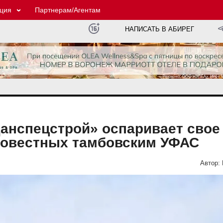
ция
Партнерам/Агентам
НАПИСАТЬ В АБИРЕГ
анспецстрой» оспаривает свое
совестных тамбовским УФАС
Автор: