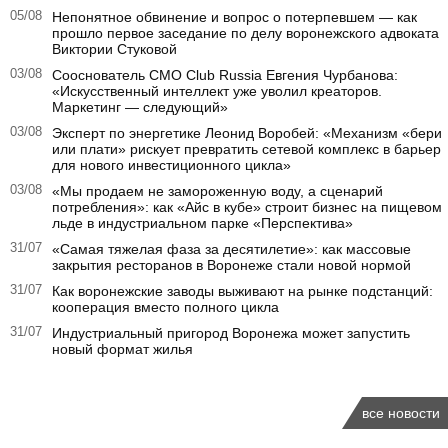
05/08
Непонятное обвинение и вопрос о потерпевшем — как
прошло первое заседание по делу воронежского адвоката
Виктории Стуковой
03/08
Сооснователь CMO Club Russia Евгения Чурбанова:
«Искусственный интеллект уже уволил креаторов.
Маркетинг — следующий»
03/08
Эксперт по энергетике Леонид Воробей: «Механизм «бери
или плати» рискует превратить сетевой комплекс в барьер
для нового инвестиционного цикла»
03/08
«Мы продаем не замороженную воду, а сценарий
потребления»: как «Айс в кубе» строит бизнес на пищевом
льде в индустриальном парке «Перспектива»
31/07
«Самая тяжелая фаза за десятилетие»: как массовые
закрытия ресторанов в Воронеже стали новой нормой
31/07
Как воронежские заводы выживают на рынке подстанций:
кооперация вместо полного цикла
31/07
Индустриальный пригород Воронежа может запустить
новый формат жилья
все новости