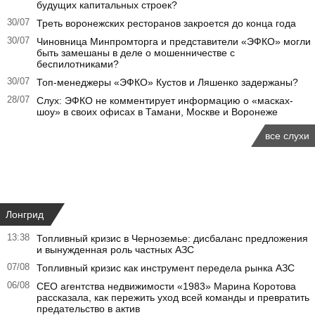
будущих капитальных строек?
30/07
Треть воронежских ресторанов закроется до конца года
30/07
Чиновница Минпромторга и представители «ЭФКО» могли
быть замешаны в деле о мошенничестве с
беспилотниками?
30/07
Топ-менеджеры «ЭФКО» Кустов и Ляшенко задержаны?
28/07
Слух: ЭФКО не комментирует информацию о «масках-
шоу» в своих офисах в Тамани, Москве и Воронеже
все слухи
Лонгрид
13:38
Топливный кризис в Черноземье: дисбаланс предложения
и вынужденная роль частных АЗС
07/08
Топливный кризис как инструмент передела рынка АЗС
06/08
CEO агентства недвижимости «1983» Марина Коротова
рассказала, как пережить уход всей команды и превратить
предательство в актив