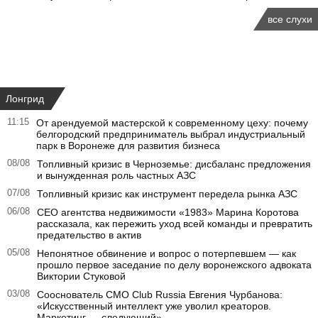
все слухи
Лонгрид
11:15
От арендуемой мастерской к современному цеху: почему
белгородский предприниматель выбрал индустриальный
парк в Воронеже для развития бизнеса
08/08
Топливный кризис в Черноземье: дисбаланс предложения
и вынужденная роль частных АЗС
07/08
Топливный кризис как инструмент передела рынка АЗС
06/08
CEO агентства недвижимости «1983» Марина Коротова
рассказала, как пережить уход всей команды и превратить
предательство в актив
05/08
Непонятное обвинение и вопрос о потерпевшем — как
прошло первое заседание по делу воронежского адвоката
Виктории Стуковой
03/08
Сооснователь CMO Club Russia Евгения Чурбанова:
«Искусственный интеллект уже уволил креаторов.
Маркетинг — следующий»