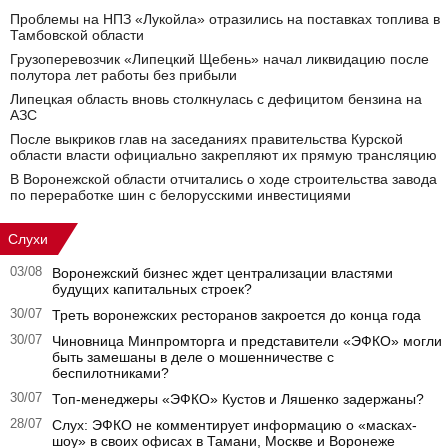
Проблемы на НПЗ «Лукойла» отразились на поставках топлива в
Тамбовской области
Грузоперевозчик «Липецкий Щебень» начал ликвидацию после
полутора лет работы без прибыли
Липецкая область вновь столкнулась с дефицитом бензина на
АЗС
После выкриков глав на заседаниях правительства Курской
области власти официально закрепляют их прямую трансляцию
В Воронежской области отчитались о ходе строительства завода
по переработке шин с белорусскими инвестициями
Слухи
03/08
Воронежский бизнес ждет централизации властями
будущих капитальных строек?
30/07
Треть воронежских ресторанов закроется до конца года
30/07
Чиновница Минпромторга и представители «ЭФКО» могли
быть замешаны в деле о мошенничестве с
беспилотниками?
30/07
Топ-менеджеры «ЭФКО» Кустов и Ляшенко задержаны?
28/07
Слух: ЭФКО не комментирует информацию о «масках-
шоу» в своих офисах в Тамани, Москве и Воронеже