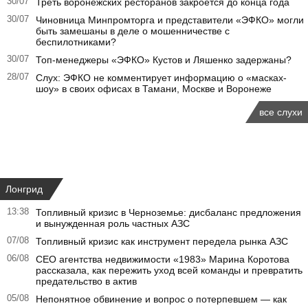
30/07
Треть воронежских ресторанов закроется до конца года
30/07
Чиновница Минпромторга и представители «ЭФКО» могли
быть замешаны в деле о мошенничестве с
беспилотниками?
30/07
Топ-менеджеры «ЭФКО» Кустов и Ляшенко задержаны?
28/07
Слух: ЭФКО не комментирует информацию о «масках-
шоу» в своих офисах в Тамани, Москве и Воронеже
все слухи
Лонгрид
13:38
Топливный кризис в Черноземье: дисбаланс предложения
и вынужденная роль частных АЗС
07/08
Топливный кризис как инструмент передела рынка АЗС
06/08
CEO агентства недвижимости «1983» Марина Коротова
рассказала, как пережить уход всей команды и превратить
предательство в актив
05/08
Непонятное обвинение и вопрос о потерпевшем — как