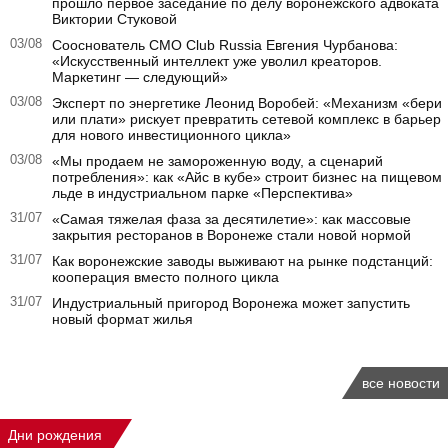
прошло первое заседание по делу воронежского адвоката
Виктории Стуковой
03/08
Сооснователь CMO Club Russia Евгения Чурбанова:
«Искусственный интеллект уже уволил креаторов.
Маркетинг — следующий»
03/08
Эксперт по энергетике Леонид Воробей: «Механизм «бери
или плати» рискует превратить сетевой комплекс в барьер
для нового инвестиционного цикла»
03/08
«Мы продаем не замороженную воду, а сценарий
потребления»: как «Айс в кубе» строит бизнес на пищевом
льде в индустриальном парке «Перспектива»
31/07
«Самая тяжелая фаза за десятилетие»: как массовые
закрытия ресторанов в Воронеже стали новой нормой
31/07
Как воронежские заводы выживают на рынке подстанций:
кооперация вместо полного цикла
31/07
Индустриальный пригород Воронежа может запустить
новый формат жилья
все новости
Дни рождения