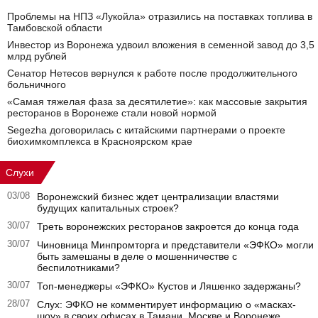
Проблемы на НПЗ «Лукойла» отразились на поставках топлива в
Тамбовской области
Инвестор из Воронежа удвоил вложения в семенной завод до 3,5
млрд рублей
Сенатор Нетесов вернулся к работе после продолжительного
больничного
«Самая тяжелая фаза за десятилетие»: как массовые закрытия
ресторанов в Воронеже стали новой нормой
Segezha договорилась с китайскими партнерами о проекте
биохимкомплекса в Красноярском крае
Слухи
03/08
Воронежский бизнес ждет централизации властями
будущих капитальных строек?
30/07
Треть воронежских ресторанов закроется до конца года
30/07
Чиновница Минпромторга и представители «ЭФКО» могли
быть замешаны в деле о мошенничестве с
беспилотниками?
30/07
Топ-менеджеры «ЭФКО» Кустов и Ляшенко задержаны?
28/07
Слух: ЭФКО не комментирует информацию о «масках-
шоу» в своих офисах в Тамани, Москве и Воронеже