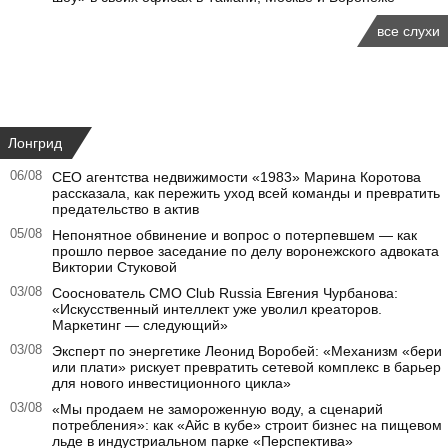
все слухи
Лонгрид
06/08
CEO агентства недвижимости «1983» Марина Коротова
рассказала, как пережить уход всей команды и превратить
предательство в актив
05/08
Непонятное обвинение и вопрос о потерпевшем — как
прошло первое заседание по делу воронежского адвоката
Виктории Стуковой
03/08
Сооснователь CMO Club Russia Евгения Чурбанова:
«Искусственный интеллект уже уволил креаторов.
Маркетинг — следующий»
03/08
Эксперт по энергетике Леонид Воробей: «Механизм «бери
или плати» рискует превратить сетевой комплекс в барьер
для нового инвестиционного цикла»
03/08
«Мы продаем не замороженную воду, а сценарий
потребления»: как «Айс в кубе» строит бизнес на пищевом
льде в индустриальном парке «Перспектива»