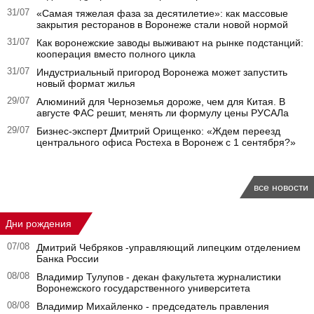
31/07
«Самая тяжелая фаза за десятилетие»: как массовые
закрытия ресторанов в Воронеже стали новой нормой
31/07
Как воронежские заводы выживают на рынке подстанций:
кооперация вместо полного цикла
31/07
Индустриальный пригород Воронежа может запустить
новый формат жилья
29/07
Алюминий для Черноземья дороже, чем для Китая. В
августе ФАС решит, менять ли формулу цены РУСАЛа
29/07
Бизнес-эксперт Дмитрий Орищенко: «Ждем переезд
центрального офиса Ростеха в Воронеж с 1 сентября?»
все новости
Дни рождения
07/08
Дмитрий Чебряков -управляющий липецким отделением
Банка России
08/08
Владимир Тулупов - декан факультета журналистики
Воронежского государственного университета
08/08
Владимир Михайленко - председатель правления