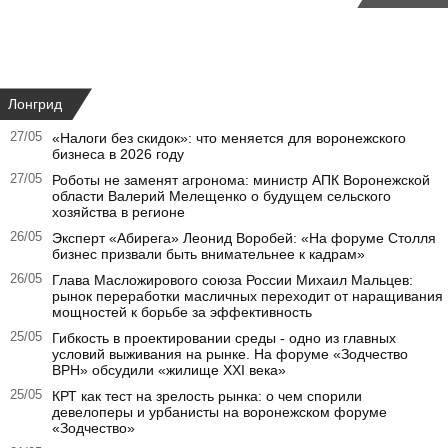
Лонгрид
27/05
«Налоги без скидок»: что меняется для воронежского
бизнеса в 2026 году
27/05
Роботы не заменят агронома: министр АПК Воронежской
области Валерий Мелещенко о будущем сельского
хозяйства в регионе
26/05
Эксперт «Абирега» Леонид Воробей: «На форуме Столля
бизнес призвали быть внимательнее к кадрам»
26/05
Глава Масложирового союза России Михаил Мальцев:
рынок переработки масличных переходит от наращивания
мощностей к борьбе за эффективность
25/05
Гибкость в проектировании среды - одно из главных
условий выживания на рынке. На форуме «Зодчество
ВРН» обсудили «жилище XXI века»
25/05
КРТ как тест на зрелость рынка: о чем спорили
девелоперы и урбанисты на воронежском форуме
«Зодчество»