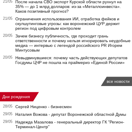
21/05
После начала СВО экспорт Курской области рухнул на
35% — до 1 млрд долларов: из-за «Металлоинвеста».
Каков позитивный прогноз?
21/05
Ограничения использования ИИ, отработка фейков и
скулшутинговые угрозы: как воронежский ЦУР держит
регион под цифровым контролем
20/05
Зачем бизнесу публичность, где проходит грань
ответственности и почему нельзя игнорировать неудобные
медиа — интервью с легендой российского PR Игорем
Минтусовым
20/05
Невыдвинувшиеся: почему часть действующих депутатов
Госдумы ЦЧР не пошла на праймериз «Единой России»
все новости
Дни рождения
28/05
Сергей Ниценко - бизнесмен
29/05
Наталия Вожова - депутат Воронежской областной Думы
29/05
Надежда Мазалова - генеральный директор ГК "Регион-
Терминал-Центр"