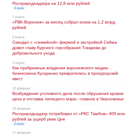
Росприроднадзора на 12,8 млн рублей
2 раза
7 марта
«РВК-Воронеж» за месяц собрал исков на 1,2 млрд
рублей
5 марта
Скандал с «семейной» фирмой и застройкой Сейма
довел главу Курского горсобрания Токарева до
добровольного ухода
3 марта
Как прибрежные владения воронежского медиа-
бизнесмена Кухаренко превратились в прокурорский
квест
25 февраля
Возбуждение уголовного дела после обрушения кровли
цеха и отставка липецкого мэра– главное в Черноземье
18 февраля
Росприроднадзор потребовал от «РКС Тамбов» 409 млн
рублей за ущерб реке Цне
2 раза
17 февраля