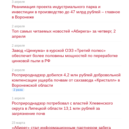
3 апреля
Реанимация проекта индустриального парка и
инвестиции в производство до 47 млрд рублей – главное
в Воронеже
2 апреля
Топ самых читаемых новостей «Абирега» за четверг, 2
апреля
2 апреля
Завод «Цинкума» в курской ОЭЗ «Третий полюс»
обеспечит более половины мощностей по переработке
цинковой пыли в РФ
2 апреля
Росприроднадзор добился 4,2 млн рублей добровольной
компенсации ущерба почвам от сахзавода «Кристалл» в
Воронежской области
2 раза
1 апреля
Росприроднадзор потребовал с властей Хлевенского
округа в Липецкой области 13,1 млн рублей за
загрязнение почв
23 марта
«Абирег» стал информационным партнером забега