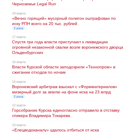
Черноземье Legal Run
19 марта
«Вечно горящий» мусорный полигон оштрафован по
иску РПН всего на 20 тыс. рублей
2 раза
17 марта
Спустя три года власти приступают к ликвидации
огромной незаконной свалки возле воронежского дворца
Ольденбургских
16 марта
Власти Курской области заподозрили «Технопром» в
сжигании отходов по ночам
16 марта
Воронежский арбитраж взыскал с «Формматериалов»
мизерный долг за землю на фоне иска на 23 млрд
2 раза
12 марта
Горсобрание Курска единогласно отправило в отставку
спикера Владимира Токарева
10 марта
«Елецводоканалу» удалось отбиться от иска