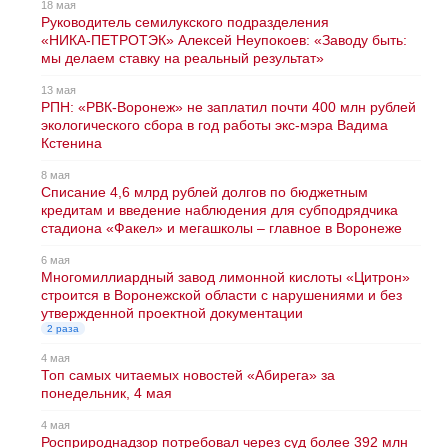
18 мая
Руководитель семилукского подразделения
«НИКА‑ПЕТРОТЭК» Алексей Неупокоев: «Заводу быть:
мы делаем ставку на реальный результат»
13 мая
РПН: «РВК-Воронеж» не заплатил почти 400 млн рублей
экологического сбора в год работы экс-мэра Вадима
Кстенина
8 мая
Списание 4,6 млрд рублей долгов по бюджетным
кредитам и введение наблюдения для субподрядчика
стадиона «Факел» и мегашколы – главное в Воронеже
6 мая
Многомиллиардный завод лимонной кислоты «Цитрон»
строится в Воронежской области с нарушениями и без
утвержденной проектной документации
2 раза
4 мая
Топ самых читаемых новостей «Абирега» за
понедельник, 4 мая
4 мая
Росприроднадзор потребовал через суд более 392 млн