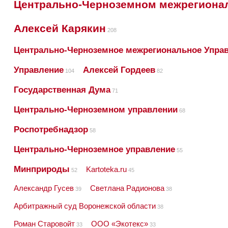
Центрально-Черноземном межрегиона
Алексей Карякин
208
Центрально-Черноземное межрегиональное Упра
Управление
Алексей Гордеев
104
82
Государственная Дума
71
Центрально-Черноземном управлении
68
Роспотребнадзор
58
Центрально-Черноземное управление
55
Минприроды
Kartoteka.ru
52
45
Александр Гусев
Светлана Радионова
39
38
Арбитражный суд Воронежской области
38
Роман Старовойт
ООО «Экотекс»
33
33