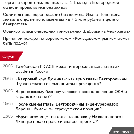
Торги на строительство школы за 1,1 млрд в Белгородской
области провалились без заявок
Сожительница воронежского бизнесмена Ивана Попенкова
заявила о долге по алиментам на 7,5 млн рублей в деле о
банкротстве
Обанкротилась очередная трикотажная фабрика из Черноземья
Причиной пожара на воронежском «Кольцовском рынке» может
быть поджог
Слухи
26/05
Тамбовская ГК АСБ может интересоваться активами
Sucden в России
26/05
«Кадровый круг Дюмина»: как врио главы Белгородчины
Шуваев связан с помощником президента?
26/05
Воронежскому бизнесу усложнят восстановление ОКН и
заработок на них?
15/05
После смены главы Белгородчины вице-губернатор
Лоренц «бумажно» страхует свои позиции?
13/05
«Брусника» ищет выход с площадки у Нижнего парка в
Липецке после провалившегося проекта?
все слухи