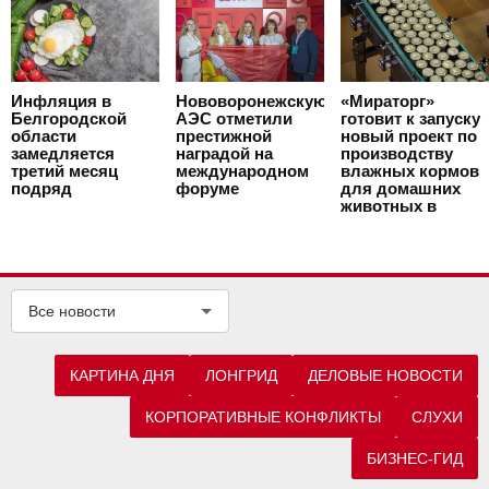
Инфляция в
Нововоронежскую
«Мираторг»
Белгородской
АЭС отметили
готовит к запуску
области
престижной
новый проект по
замедляется
наградой на
производству
третий месяц
международном
влажных кормов
подряд
форуме
для домашних
животных в
Курской области
Все новости
КАРТИНА ДНЯ
ЛОНГРИД
ДЕЛОВЫЕ НОВОСТИ
КОРПОРАТИВНЫЕ КОНФЛИКТЫ
СЛУХИ
БИЗНЕС-ГИД