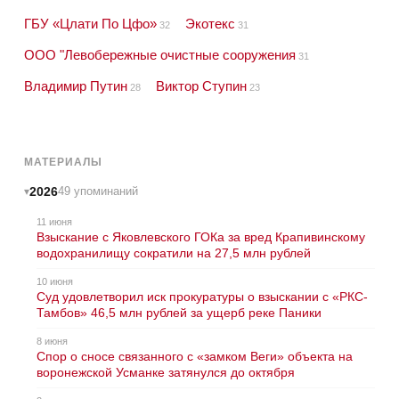
ГБУ «Цлати По Цфо»
Экотекс
32
31
ООО "Левобережные очистные сооружения
31
Владимир Путин
Виктор Ступин
28
23
МАТЕРИАЛЫ
2026
49 упоминаний
11 июня
Взыскание с Яковлевского ГОКа за вред Крапивинскому
водохранилищу сократили на 27,5 млн рублей
10 июня
Суд удовлетворил иск прокуратуры о взыскании с «РКС-
Тамбов» 46,5 млн рублей за ущерб реке Паники
8 июня
Спор о сносе связанного с «замком Веги» объекта на
воронежской Усманке затянулся до октября