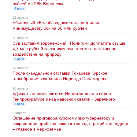
рублей с «РВК-Воронеж»
2 раза
22 апреля
Убыточный «Белоблводоканал» предъявил
минимуществу иск на 50 млн рублей
15 апреля
Суд заставил воронежский «Полигон» доплатить свыше
4,7 млн рублей за заниженную плату за негативное
воздействие на природу
2 раза
14 апреля
После скандальной отставки Токарева Курское
горсобрание возглавила Надежда Пономарева
10 апреля
«Дышать нечем»: жители Нелжи записали видео
Генпрокуратуре из‑за навозной свалки «Заречного»
2 раза
8 апреля
Оглашение приговора курскому экс-губернатору и
сокращение прибыли сокового завода третий год подряд
– главное в Черноземье