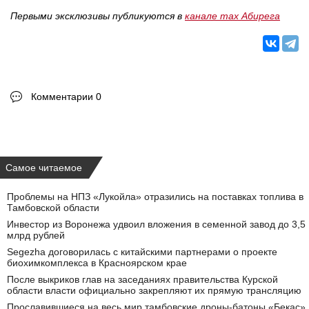
Первыми эксклюзивы публикуются в
канале max Абирега
Комментарии 0
Самое читаемое
Проблемы на НПЗ «Лукойла» отразились на поставках топлива в
Тамбовской области
Инвестор из Воронежа удвоил вложения в семенной завод до 3,5
млрд рублей
Segezha договорилась с китайскими партнерами о проекте
биохимкомплекса в Красноярском крае
После выкриков глав на заседаниях правительства Курской
области власти официально закрепляют их прямую трансляцию
Прославившиеся на весь мир тамбовские дроны-батоны «Бекас»