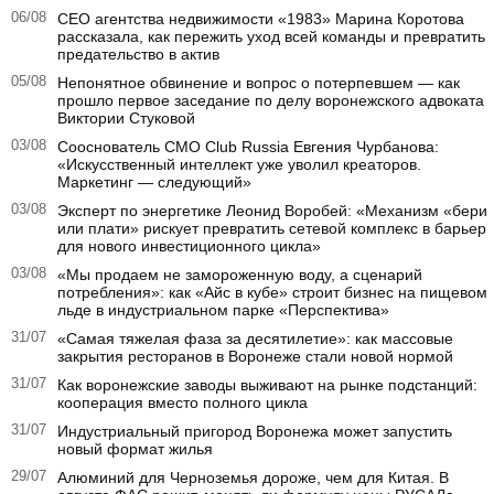
06/08
CEO агентства недвижимости «1983» Марина Коротова
рассказала, как пережить уход всей команды и превратить
предательство в актив
05/08
Непонятное обвинение и вопрос о потерпевшем — как
прошло первое заседание по делу воронежского адвоката
Виктории Стуковой
03/08
Сооснователь CMO Club Russia Евгения Чурбанова:
«Искусственный интеллект уже уволил креаторов.
Маркетинг — следующий»
03/08
Эксперт по энергетике Леонид Воробей: «Механизм «бери
или плати» рискует превратить сетевой комплекс в барьер
для нового инвестиционного цикла»
03/08
«Мы продаем не замороженную воду, а сценарий
потребления»: как «Айс в кубе» строит бизнес на пищевом
льде в индустриальном парке «Перспектива»
31/07
«Самая тяжелая фаза за десятилетие»: как массовые
закрытия ресторанов в Воронеже стали новой нормой
31/07
Как воронежские заводы выживают на рынке подстанций:
кооперация вместо полного цикла
31/07
Индустриальный пригород Воронежа может запустить
новый формат жилья
29/07
Алюминий для Черноземья дороже, чем для Китая. В