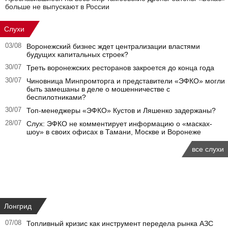
больше не выпускают в России
Слухи
03/08
Воронежский бизнес ждет централизации властями
будущих капитальных строек?
30/07
Треть воронежских ресторанов закроется до конца года
30/07
Чиновница Минпромторга и представители «ЭФКО» могли
быть замешаны в деле о мошенничестве с
беспилотниками?
30/07
Топ-менеджеры «ЭФКО» Кустов и Ляшенко задержаны?
28/07
Слух: ЭФКО не комментирует информацию о «масках-
шоу» в своих офисах в Тамани, Москве и Воронеже
все слухи
Лонгрид
07/08
Топливный кризис как инструмент передела рынка АЗС