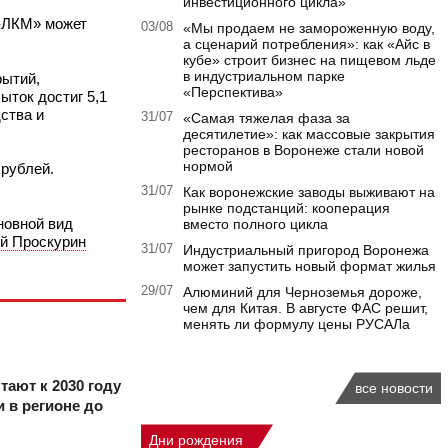
инвестиционного цикла»
а-ЛКМ» может
03/08
«Мы продаем не замороженную воду,
а сценарий потребления»: как «Айс в
кубе» строит бизнес на пищевом льде
в индустриальном парке
рытий,
«Перспектива»
ыток достиг 5,1
ства и
31/07
«Самая тяжелая фаза за
десятилетие»: как массовые закрытия
ресторанов в Воронеже стали новой
нормой
 рублей.
31/07
Как воронежские заводы выживают на
рынке подстанций: кооперация
новной вид
вместо полного цикла
й Проскурин
31/07
Индустриальный пригород Воронежа
может запустить новый формат жилья
29/07
Алюминий для Черноземья дороже,
чем для Китая. В августе ФАС решит,
менять ли формулу цены РУСАЛа
тают к 2030 году
все новости
 в регионе до
Дни рождения