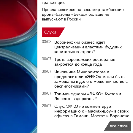
трансляцию
Прославившиеся на весь мир тамбовские
дроны-батоны «Бекас» больше не
выпускают в России
Слухи
03/08
Воронежский бизнес ждет
централизации властями будущих
капитальных строек?
30/07
Треть воронежских ресторанов
закроется до конца года
30/07
Чиновница Минпромторга и
представители «ЭФКО» могли быть
замешаны в деле о мошенничестве с
беспилотниками?
30/07
Топ-менеджеры «ЭФКО» Кустов и
Ляшенко задержаны?
28/07
Слух: ЭФКО не комментирует
информацию о «масках-шоу» в своих
офисах в Тамани, Москве и Воронеже
все слухи