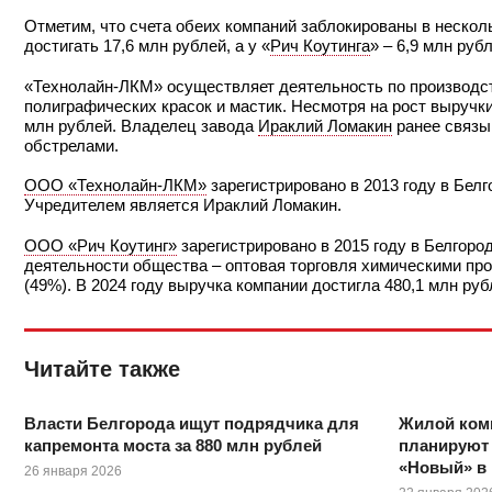
Отметим, что счета обеих компаний заблокированы в неско
достигать 17,6 млн рублей, а у «
Рич Коутинга
» – 6,9 млн руб
«Технолайн-ЛКМ» осуществляет деятельность по производст
полиграфических красок и мастик. Несмотря на рост выручки 
млн рублей. Владелец завода
Ираклий Ломакин
ранее связы
обстрелами.
ООО «Технолайн-ЛКМ»
зарегистрировано в 2013 году в Белг
Учредителем является Ираклий Ломакин.
ООО «Рич Коутинг»
зарегистрировано в 2015 году в Белгоро
деятельности общества – оптовая торговля химическими п
(49%). В 2024 году выручка компании достигла 480,1 млн руб
Читайте также
Власти Белгорода ищут подрядчика для
Жилой комп
капремонта моста за 880 млн рублей
планируют 
«Новый» в
26 января 2026