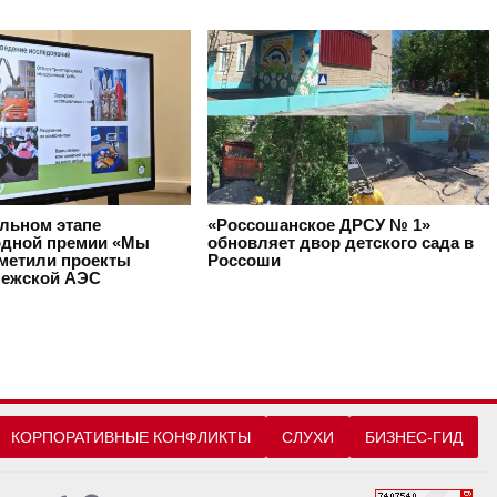
альном этапе
«Россошанское ДРСУ № 1»
дной премии «Мы
обновляет двор детского сада в
тметили проекты
Россоши
ежской АЭС
КОРПОРАТИВНЫЕ КОНФЛИКТЫ
СЛУХИ
БИЗНЕС-ГИД