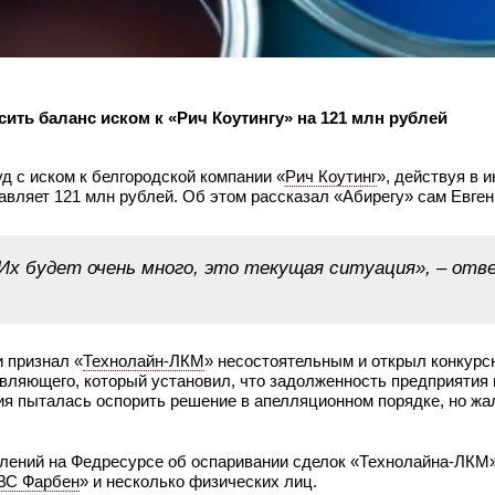
ть баланс иском к «Рич Коутингу» на 121 млн рублей
д с иском к белгородской компании «
Рич Коутинг
», действуя в 
авляет 121 млн рублей. Об этом рассказал «Абирегу» сам Евге
Их будет очень много, это текущая ситуация», – отв
 признал «
Технолайн-ЛКМ
» несостоятельным и открыл конкурс
авляющего, который установил, что задолженность предприятия
ия пыталась оспорить решение в апелляционном порядке, но ж
лений на Федресурсе об оспаривании сделок «Технолайна-ЛКМ»
ВС Фарбен
» и несколько физических лиц.