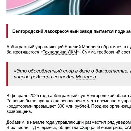
Белгородский лакокрасочный завод пытается подкраси
Арбитражный управляющий
Евгений Маслиев
обратился в су
банкротящегося «
Технолайна-ЛКМ
». Сумма требований сост
«Это обособленный спор в деле о банкротстве. 
вопрос редакции господин
Маслиев
.
В феврале 2025 года арбитражный суд Белгородской области
Решение было принято на основании отчета временного упр
кредиторами превышает 300 млн рублей. Позднее организац
возвращена.
Добавим, в начале года управляющий разместил ряд уведом
В их числе:
ТД «Гермес»
, общества «
Харц
», «
Геометрия
», «
А