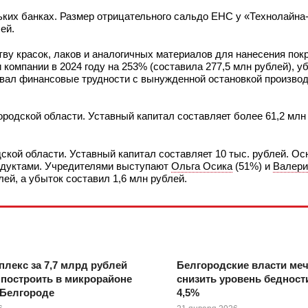
льких банках. Размер отрицательного сальдо ЕНС у «Технолайн
лей.
ву красок, лаков и аналогичных материалов для нанесения пок
компании в 2024 году на 253% (составила 277,5 млн рублей), уб
вал финансовые трудности с вынужденной остановкой производ
ородской области. Уставный капитал составляет более 61,2 млн
дской области. Уставный капитал составляет 10 тыс. рублей. Ос
родуктами. Учредителями выступают
Ольга Осика
(51%) и
Валери
лей, а убыток составил 1,6 млн рублей.
лекс за 7,7 млрд рублей
Белгородские власти меч
построить в микрорайоне
снизить уровень бедности
 Белгороде
4,5%