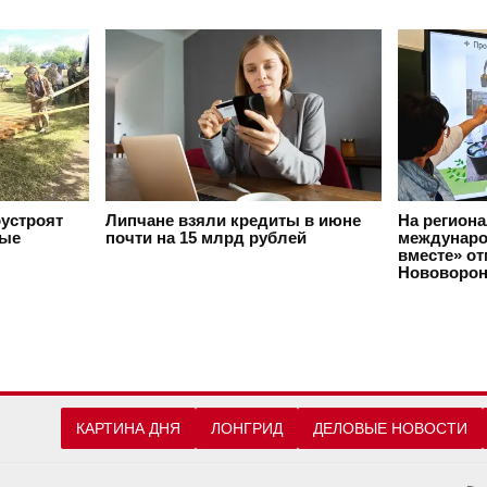
оустроят
Липчане взяли кредиты в июне
На регион
вые
почти на 15 млрд рублей
междунаро
вместе» о
Нововорон
КАРТИНА ДНЯ
ЛОНГРИД
ДЕЛОВЫЕ НОВОСТИ