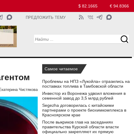
$ 82.1665
€ 94.8366
ПРЕДЛОЖИТЬ ТЕМУ
Самое читаемое
агентом
Проблемы на НПЗ «Лукойла» отразились на
поставках топлива в Тамбовской области
Екатерина Чистякова
Инвестор из Воронежа удвоил вложения в
семенной завод до 3,5 млрд рублей
Segezha договорилась с китайскими
партнерами о проекте биохимкомплекса в
Красноярском крае
После выкриков глав на заседаниях
правительства Курской области власти
официально закрепляют их прямую