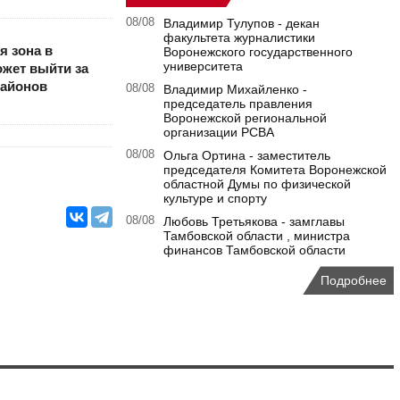
08/08
Владимир Тулупов - декан
факультета журналистики
я зона в
Воронежского государственного
университета
жет выйти за
районов
08/08
Владимир Михайленко -
председатель правления
Воронежской региональной
организации РСВА
08/08
Ольга Ортина - заместитель
председателя Комитета Воронежской
областной Думы по физической
культуре и спорту
08/08
Любовь Третьякова - замглавы
Тамбовской области , министра
финансов Тамбовской области
Подробнее