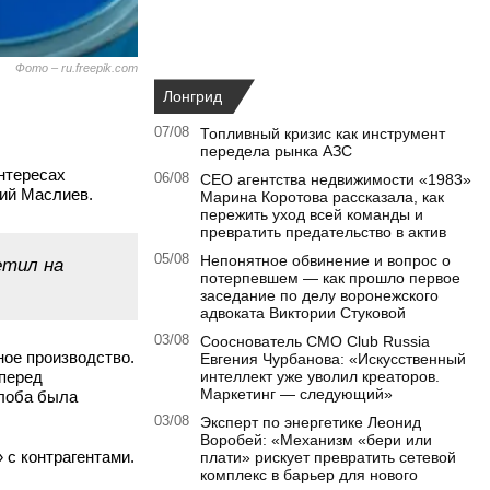
Фото – ru.freepik.com
Лонгрид
07/08
Топливный кризис как инструмент
передела рынка АЗС
интересах
06/08
CEO агентства недвижимости «1983»
ний Маслиев.
Марина Коротова рассказала, как
пережить уход всей команды и
превратить предательство в актив
05/08
Непонятное обвинение и вопрос о
етил на
потерпевшем — как прошло первое
заседание по делу воронежского
адвоката Виктории Стуковой
03/08
Сооснователь CMO Club Russia
ное производство.
Евгения Чурбанова: «Искусственный
 перед
интеллект уже уволил креаторов.
Маркетинг — следующий»
алоба была
03/08
Эксперт по энергетике Леонид
Воробей: «Механизм «бери или
 с контрагентами.
плати» рискует превратить сетевой
комплекс в барьер для нового