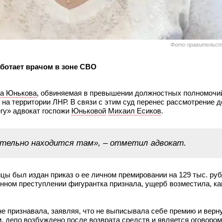
Фото правительст
ботает врачом в зоне СВО
на Юнькова
, обвиняемая в превышении должностных полномочий
на территории ЛНР. В связи с этим суд перенес рассмотрение д
гу» адвокат госпожи
Юньковой
Михаил Есиков
.
ительно находится там», – отметил адвокат.
ицы был издан приказ о ее личном премировании на 129 тыс. руб
нном преступлении фигурантка признала, ущерб возместила, ка
е признавала, заявляя, что не выписывала себе премию и верн
м, дело возбуждено после возврата средств и является оговором