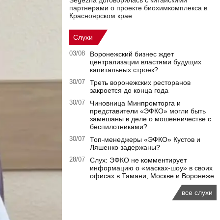
Segezha договорилась с китайскими
партнерами о проекте биохимкомплекса в
Красноярском крае
Слухи
03/08
Воронежский бизнес ждет
централизации властями будущих
капитальных строек?
30/07
Треть воронежских ресторанов
закроется до конца года
30/07
Чиновница Минпромторга и
представители «ЭФКО» могли быть
замешаны в деле о мошенничестве с
беспилотниками?
30/07
Топ-менеджеры «ЭФКО» Кустов и
Ляшенко задержаны?
28/07
Слух: ЭФКО не комментирует
информацию о «масках-шоу» в своих
офисах в Тамани, Москве и Воронеже
все слухи