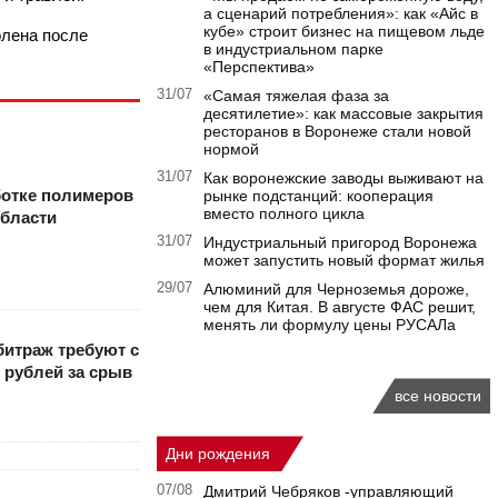
а сценарий потребления»: как «Айс в
кубе» строит бизнес на пищевом льде
олена после
в индустриальном парке
«Перспектива»
31/07
«Самая тяжелая фаза за
десятилетие»: как массовые закрытия
ресторанов в Воронеже стали новой
нормой
31/07
Как воронежские заводы выживают на
ботке полимеров
рынке подстанций: кооперация
вместо полного цикла
области
31/07
Индустриальный пригород Воронежа
может запустить новый формат жилья
29/07
Алюминий для Черноземья дороже,
чем для Китая. В августе ФАС решит,
менять ли формулу цены РУСАЛа
битраж требуют с
 рублей за срыв
все новости
Дни рождения
07/08
Дмитрий Чебряков -управляющий