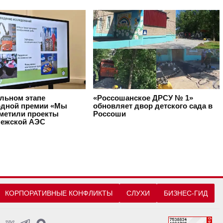
альном этапе
«Россошанское ДРСУ № 1»
дной премии «Мы
обновляет двор детского сада в
тметили проекты
Россоши
ежской АЭС
КОРПОРАТИВНЫЕ КОНФЛИКТЫ
СЛУХИ
БИЗНЕС-ГИД