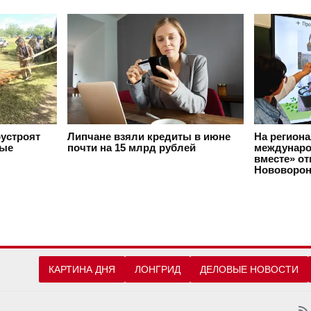
оустроят
Липчане взяли кредиты в июне
На регион
вые
почти на 15 млрд рублей
междунаро
вместе» о
Нововорон
КАРТИНА ДНЯ
ЛОНГРИД
ДЕЛОВЫЕ НОВОСТИ