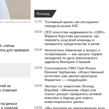
Лонгрид
12:03
Топливный кризис как инструмент
ва Тамбовской области
передела рынка АЗС
06/08
CEO агентства недвижимости «1983»
Марина Коротова рассказала, как
пережить уход всей команды и
превратить предательство в актив
, сейчас
ела для проверки
05/08
Непонятное обвинение и вопрос о
потерпевшем — как прошло первое
заседание по делу воронежского
адвоката Виктории Стуковой
03/08
Сооснователь CMO Club Russia
Евгения Чурбанова: «Искусственный
интеллект уже уволил креаторов.
Маркетинг — следующий»
лей за
03/08
Эксперт по энергетике Леонид
к отмечает
Воробей: «Механизм «бери или
плати» рискует превратить сетевой
комплекс в барьер для нового
инвестиционного цикла»
ула деньги
 и травлей.
03/08
«Мы продаем не замороженную воду,