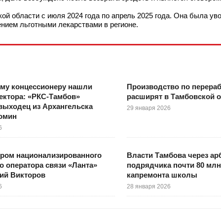
й области с июля 2024 года по апрель 2025 года. Она была ув
ением льготными лекарствами в регионе.
му концессионеру нашли
Производство по перера
ектора: «РКС-Тамбов»
расширят в Тамбовской 
выходец из Архангельска
29 января 2026
томин
6
ором национализированного
Власти Тамбова через ар
о оператора связи «Ланта»
подрядчика почти 80 млн
ий Викторов
капремонта школы
6
28 января 2026