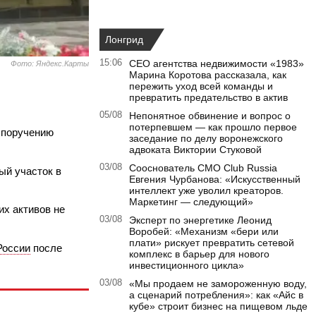
Лонгрид
15:06
CEO агентства недвижимости «1983»
Фото: Яндекс.Карты
Марина Коротова рассказала, как
пережить уход всей команды и
превратить предательство в актив
05/08
Непонятное обвинение и вопрос о
потерпевшем — как прошло первое
о поручению
заседание по делу воронежского
адвоката Виктории Стуковой
03/08
Сооснователь CMO Club Russia
ый участок в
Евгения Чурбанова: «Искусственный
интеллект уже уволил креаторов.
Маркетинг — следующий»
их активов не
03/08
Эксперт по энергетике Леонид
Воробей: «Механизм «бери или
плати» рискует превратить сетевой
России
после
комплекс в барьер для нового
инвестиционного цикла»
03/08
«Мы продаем не замороженную воду,
а сценарий потребления»: как «Айс в
кубе» строит бизнес на пищевом льде