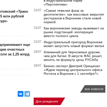
в индустриальном парке
«Перспектива»
31/07
«Самая тяжелая фаза за
отовский «Транс
десятилетие»: как массовые закрытия
,5 млн рублей
ресторанов в Воронеже стали новой
урс-
нормой
31/07
Как воронежские заводы выживают на
рынке подстанций: кооперация
вместо полного цикла
31/07
Индустриальный пригород Воронежа
едпринимают еще
может запустить новый формат жилья
кции очистных
29/07
Алюминий для Черноземья дороже,
оле за 1,25 млрд
чем для Китая. В августе ФАС решит,
менять ли формулу цены РУСАЛа
29/07
Бизнес-эксперт Дмитрий Орищенко:
«Ждем переезд центрального офиса
Ростеха в Воронеж с 1 сентября?»
все новости
Дни рождения