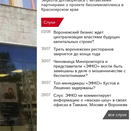
Segezha договорилась с китайскими
партнерами о проекте биохимкомплекса в
Красноярском крае
Слухи
03/08
Воронежский бизнес ждет
централизации властями будущих
капитальных строек?
30/07
Треть воронежских ресторанов
закроется до конца года
30/07
Чиновница Минпромторга и
представители «ЭФКО» могли быть
замешаны в деле о мошенничестве с
беспилотниками?
30/07
Топ-менеджеры «ЭФКО» Кустов и
Ляшенко задержаны?
28/07
Слух: ЭФКО не комментирует
информацию о «масках-шоу» в своих
офисах в Тамани, Москве и Воронеже
все слухи