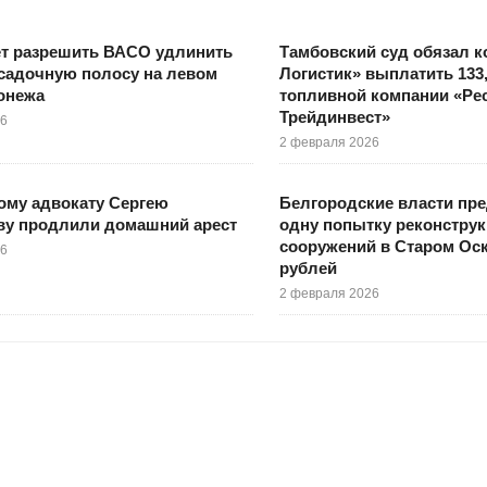
ет разрешить ВАСО удлинить
Тамбовский суд обязал к
садочную полосу на левом
Логистик» выплатить 133
онежа
топливной компании «Рес
Трейдинвест»
26
2 февраля 2026
ому адвокату Сергею
Белгородские власти пр
ву продлили домашний арест
одну попытку реконстру
сооружений в Старом Оск
26
рублей
2 февраля 2026