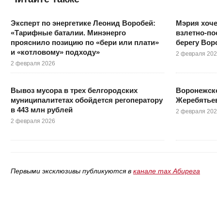
Эксперт по энергетике Леонид Воробей:
Мэрия хоч
«Тарифные баталии. Минэнерго
взлетно-по
прояснило позицию по «бери или плати»
берегу Вор
и «котловому» подходу»
2 февраля 20
2 февраля 2026
Вывоз мусора в трех белгородских
Воронежск
муниципалитетах обойдется регоператору
Жеребятье
в 443 млн рублей
2 февраля 20
2 февраля 2026
Первыми эксклюзивы публикуются в
канале max Абирега