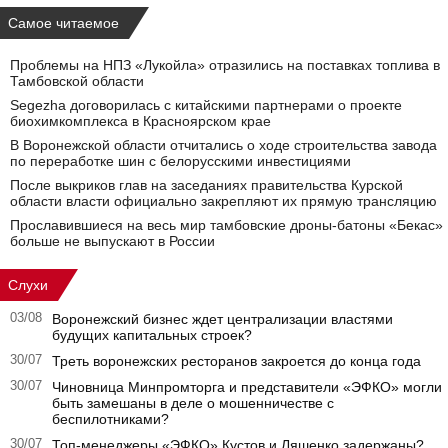
Самое читаемое
Проблемы на НПЗ «Лукойла» отразились на поставках топлива в
Тамбовской области
Segezha договорилась с китайскими партнерами о проекте
биохимкомплекса в Красноярском крае
В Воронежской области отчитались о ходе строительства завода
по переработке шин с белорусскими инвестициями
После выкриков глав на заседаниях правительства Курской
области власти официально закрепляют их прямую трансляцию
Прославившиеся на весь мир тамбовские дроны-батоны «Бекас»
больше не выпускают в России
Слухи
03/08
Воронежский бизнес ждет централизации властями
будущих капитальных строек?
30/07
Треть воронежских ресторанов закроется до конца года
30/07
Чиновница Минпромторга и представители «ЭФКО» могли
быть замешаны в деле о мошенничестве с
беспилотниками?
30/07
Топ-менеджеры «ЭФКО» Кустов и Ляшенко задержаны?