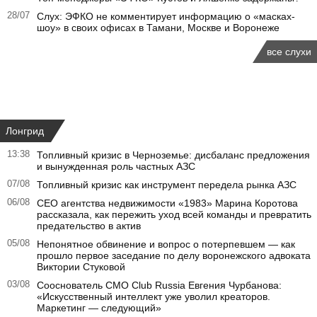
28/07
Слух: ЭФКО не комментирует информацию о «масках-
шоу» в своих офисах в Тамани, Москве и Воронеже
все слухи
Лонгрид
13:38
Топливный кризис в Черноземье: дисбаланс предложения
и вынужденная роль частных АЗС
07/08
Топливный кризис как инструмент передела рынка АЗС
06/08
CEO агентства недвижимости «1983» Марина Коротова
рассказала, как пережить уход всей команды и превратить
предательство в актив
05/08
Непонятное обвинение и вопрос о потерпевшем — как
прошло первое заседание по делу воронежского адвоката
Виктории Стуковой
03/08
Сооснователь CMO Club Russia Евгения Чурбанова:
«Искусственный интеллект уже уволил креаторов.
Маркетинг — следующий»