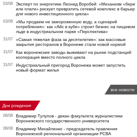
03/08
Эксперт по энергетике Леонид Воробей: «Механизм «бери
или плати» рискует превратить сетевой комплекс в барьер
для нового инвестиционного цикла»
03/08
«Мы продаем не замороженную воду, а сценарий
потребления»: как «Айс в кубе» строит бизнес на пищевом
льде в индустриальном парке «Перспектива»
31/07
«Самая тяжелая фаза за десятилетие»: как массовые
закрытия ресторанов в Воронеже стали новой нормой
31/07
Как воронежские заводы выживают на рынке подстанций:
кооперация вместо полного цикла
31/07
Индустриальный пригород Воронежа может запустить
новый формат жилья
все новости
Дни рождения
08/08
Владимир Тулупов - декан факультета журналистики
Воронежского государственного университета
08/08
Владимир Михайленко - председатель правления
Воронежской региональной организации РСВА