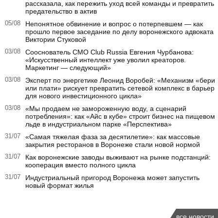
рассказала, как пережить уход всей команды и превратить
предательство в актив
05/08
Непонятное обвинение и вопрос о потерпевшем — как
прошло первое заседание по делу воронежского адвоката
Виктории Стуковой
03/08
Сооснователь CMO Club Russia Евгения Чурбанова:
«Искусственный интеллект уже уволил креаторов.
Маркетинг — следующий»
03/08
Эксперт по энергетике Леонид Воробей: «Механизм «бери
или плати» рискует превратить сетевой комплекс в барьер
для нового инвестиционного цикла»
03/08
«Мы продаем не замороженную воду, а сценарий
потребления»: как «Айс в кубе» строит бизнес на пищевом
льде в индустриальном парке «Перспектива»
31/07
«Самая тяжелая фаза за десятилетие»: как массовые
закрытия ресторанов в Воронеже стали новой нормой
31/07
Как воронежские заводы выживают на рынке подстанций:
кооперация вместо полного цикла
31/07
Индустриальный пригород Воронежа может запустить
новый формат жилья
все новости