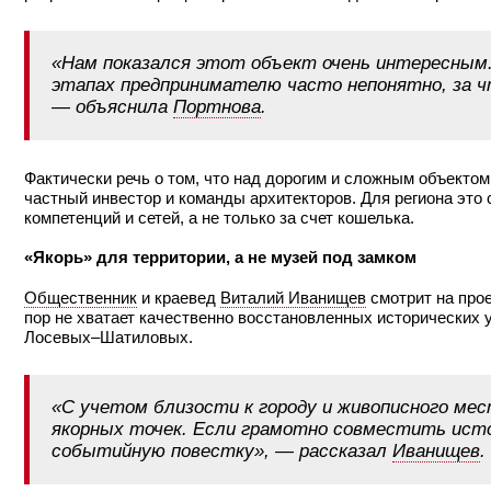
«Нам показался этот объект очень интересным.
этапах предпринимателю часто непонятно, за ч
— объяснила
Портнова
.
Фактически речь о том, что над дорогим и сложным объекто
частный инвестор и команды архитекторов. Для региона это 
компетенций и сетей, а не только за счет кошелька.
«Якорь» для территории, а не музей под замком
Общественник
и краевед
Виталий Иванищев
смотрит на прое
пор не хватает качественно восстановленных исторических 
Лосевых–Шатиловых.
«С учетом близости к городу и живописного ме
якорных точек. Если грамотно совместить ист
событийную повестку», — рассказал
Иванищев
.