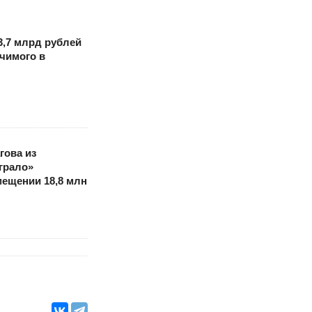
3,7 млрд рублей
ачимого в
гова из
грало»
мещении 18,8 млн