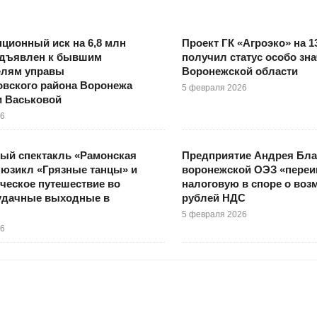
ционный иск на 6,8 млн
Проект ГК «Агроэко» на 1
едъявлен к бывшим
получил статус особо зн
елям управы
Воронежской области
овского района Воронежа
5 февраля 2026
и Васьковой
26
ый спектакль «Рамонская
Предприятие Андрея Бла
мюзикл «Грязные танцы» и
воронежской ОЭЗ «переи
ческое путешествие во
налоговую в споре о воз
 удачные выходные в
рублей НДС
5 февраля 2026
26