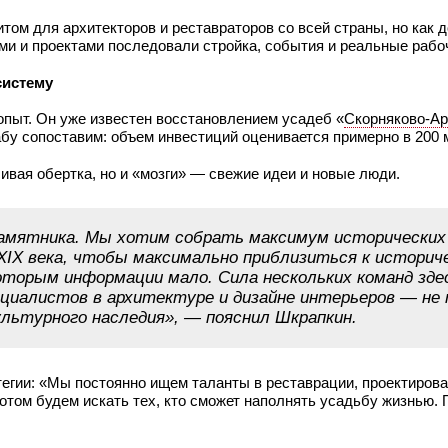
нитом для архитекторов и реставраторов со всей страны, но как
ми и проектами последовали стройка, события и реальные рабо
систему
пыт. Он уже известен восстановлением усадеб «
Скорняково‑Ар
абу сопоставим: объем инвестиций оценивается примерно в 200 
сивая обертка, но и «мозги» — свежие идеи и новые люди.
 памятника. Мы хотим собрать максимум исторически
 XIX века, чтобы максимально приблизиться к историч
оторым информации мало. Сила нескольких команд здес
иалистов в архитектуре и дизайне интерьеров — не 
ультурного наследия», — пояснил Шкрапкин.
тегии: «Мы постоянно ищем таланты в реставрации, проектирова
том будем искать тех, кто сможет наполнять усадьбу жизнью.