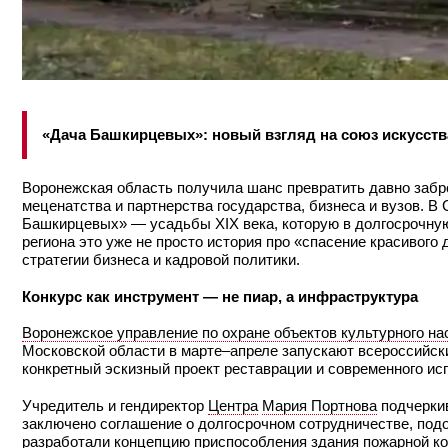
«Дача Башкирцевых»: новый взгляд на союз искусств
Воронежская область получила шанс превратить давно заб
меценатства и партнерства государства, бизнеса и вузов. 
Башкирцевых» — усадьбы XIX века, которую в долгосрочную
региона это уже не просто история про «спасение красивого 
стратегии бизнеса и кадровой политики.
Конкурс как инструмент — не пиар, а инфраструктура
Воронежское управление по охране объектов культурного н
Московской области в марте–апреле запускают всероссийск
конкретный эскизный проект реставрации и современного ис
Учредитель и гендиректор
Центра
Мария Портнова
подчеркив
заключено соглашение о долгосрочном сотрудничестве, под
разработали концепцию приспособления здания пожарной ко