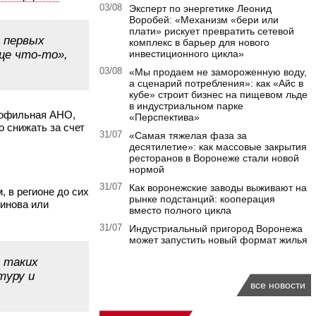
03/08
Эксперт по энергетике Леонид
Воробей: «Механизм «бери или
плати» рискует превратить сетевой
 первых
комплекс в барьер для нового
ще что-то»,
инвестиционного цикла»
03/08
«Мы продаем не замороженную воду,
а сценарий потребления»: как «Айс в
кубе» строит бизнес на пищевом льде
в индустриальном парке
профильная АНО,
«Перспектива»
о снижать за счет
31/07
«Самая тяжелая фаза за
десятилетие»: как массовые закрытия
ресторанов в Воронеже стали новой
нормой
31/07
Как воронежские заводы выживают на
, в регионе до сих
рынке подстанций: кооперация
тинова или
вместо полного цикла
31/07
Индустриальный пригород Воронежа
может запустить новый формат жилья
 таких
туру и
все новости