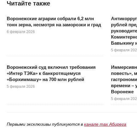
Читайте также
Воронежские аграрии собрали 6,2 млн
Антикорруп
тонн зерна, несмотря на заморозки и град
рублей пр
руководит
6 февраля 2026
Коминтерн
Бавыкину 
5 февраля 20
Воронежский суд включил требования
Иммерсивн
«Интер ТЭКа» к банкротящемуся
повесть», 
«Борхиммашу» на 700 млн рублей
гастрономи
времени –
5 февраля 2026
Воронеже
5 февраля 20
Первыми эксклюзивы публикуются в
канале max Абирега