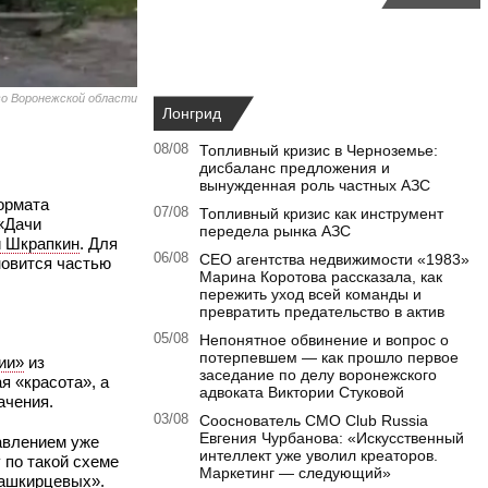
о Воронежской области
Лонгрид
08/08
Топливный кризис в Черноземье:
дисбаланс предложения и
вынужденная роль частных АЗС
ормата
07/08
Топливный кризис как инструмент
 «Дачи
передела рынка АЗС
 Шкрапкин
. Для
06/08
CEO агентства недвижимости «1983»
новится частью
Марина Коротова рассказала, как
пережить уход всей команды и
превратить предательство в актив
05/08
Непонятное обвинение и вопрос о
потерпевшем — как прошло первое
ии»
из
заседание по делу воронежского
я «красота», а
адвоката Виктории Стуковой
ачения.
03/08
Сооснователь CMO Club Russia
Евгения Чурбанова: «Искусственный
равлением уже
интеллект уже уволил креаторов.
 по такой схеме
Маркетинг — следующий»
ашкирцевых
».