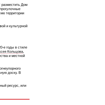
т разместить Дом
 прогулочные
тию территории
вой и культурной
0‑е годы в стиле
ксея Кольцова
,
ества и местной
огнеупорного
ную доску. В
ный ресурс, или