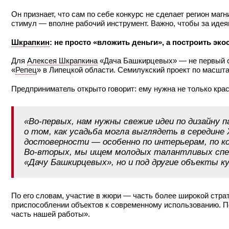
Он признает, что сам по себе конкурс не сделает регион маг
стимул — вполне рабочий инструмент. Важно, чтобы за идея
Шкрапкин
: не просто «вложить деньги», а построить эко
Для
Алексея Шкрапкина
«Дача Башкирцевых» — не первый о
«
Репец
» в Липецкой области. Семилукский проект по масшт
Предприниматель открыто говорит: ему нужна не только кра
«Во‑первых, нам нужны свежие идеи по дизайну
о том, как усадьба могла выглядеть в середине
достоверности — особенно по интерьерам, по к
Во‑вторых, мы ищем молодых талантливых спец
«Дачу Башкирцевых», но и под другие объекты к
По его словам, участие в жюри — часть более широкой стра
приспособлении объектов к современному использованию. По
часть нашей работы».