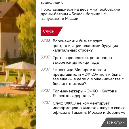
трансляцию
Прославившиеся на весь мир тамбовские
дроны-батоны «Бекас» больше не
выпускают в России
Слухи
03/08
Воронежский бизнес ждет
централизации властями будущих
капитальных строек?
30/07
Треть воронежских ресторанов
закроется до конца года
30/07
Чиновница Минпромторга и
представители «ЭФКО» могли быть
замешаны в деле о мошенничестве с
беспилотниками?
30/07
Топ-менеджеры «ЭФКО» Кустов и
Ляшенко задержаны?
28/07
Слух: ЭФКО не комментирует
информацию о «масках-шоу» в своих
офисах в Тамани, Москве и Воронеже
все слухи