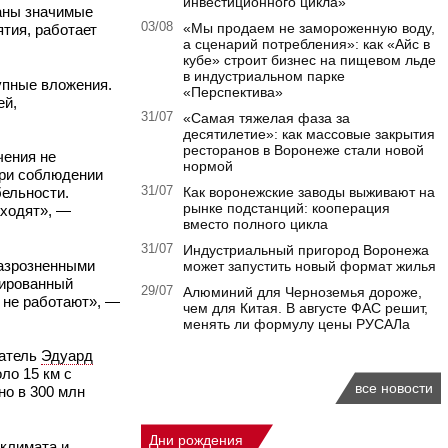
инвестиционного цикла»
ланы значимые
03/08
«Мы продаем не замороженную воду,
ятия, работает
а сценарий потребления»: как «Айс в
.
кубе» строит бизнес на пищевом льде
в индустриальном парке
упные вложения.
«Перспектива»
ей,
31/07
«Самая тяжелая фаза за
десятилетие»: как массовые закрытия
ресторанов в Воронеже стали новой
чения не
нормой
при соблюдении
бельности.
31/07
Как воронежские заводы выживают на
рынке подстанций: кооперация
аходят», —
вместо полного цикла
31/07
Индустриальный пригород Воронежа
разрозненными
может запустить новый формат жилья
дированный
29/07
Алюминий для Черноземья дороже,
и не работают», —
чем для Китая. В августе ФАС решит,
менять ли формулу цены РУСАЛа
матель
Эдуард
ло 15 км с
все новости
но в 300 млн
Дни рождения
 климата и