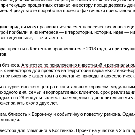
о при текущих процентных ставках инвестору проще держать день
мен. В результате проработка проекта фактически приостановл
ципе вряд ли могут развиваться за счет классических инвестици
рой прибыли, а из интереса — к территории, истории, идее — ни
нвестиционные», — считает он.
ра: проекты в Костенках продвигаются с 2018 года, и при текущ
тов.
 бизнеса.
Агентство по привлечению инвестиций и регионально
ых инвесторов для проектов на территории парка «
Костенки-Бо
р притяжения с акцентом на сочетание природы и археологичес
но-туристического центра с капитальным корпусом, модульным
ыходного дня, семьи и корпоративных клиентов, срок реализаци
ы отдыха на 28 модульных мест размещения с дополнительными 
ожет занять около двух лет.
зм, близость к Воронежу и событийную повестку региона. Однак
 площадки.
естора для глэмпинга в Костенках. Проект на участке в 2,5 га 