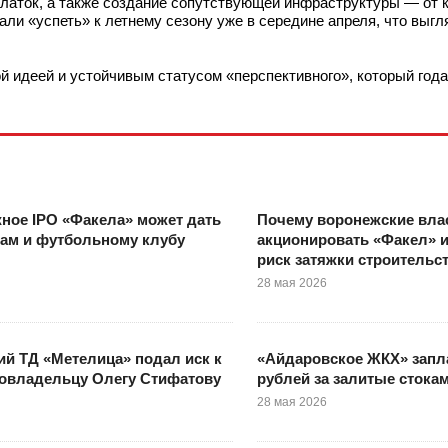
алаток, а также создание сопутствующей инфраструктуры — от 
али «успеть» к летнему сезону уже в середине апреля, что выгл
й идеей и устойчивым статусом «перспективного», который год
ное IPO «Факела» может дать
Почему воронежские влас
ам и футбольному клубу
акционировать «Факел» и
риск затяжки строительс
28 мая 2026
й ТД «Метелица» подал иск к
«Айдаровское ЖКХ» запла
овладельцу Олегу Стифатову
рублей за залитые стока
28 мая 2026