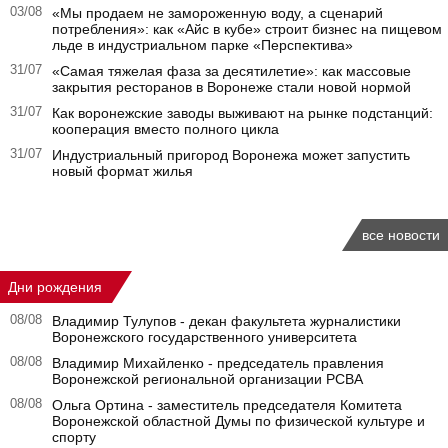
03/08
«Мы продаем не замороженную воду, а сценарий
потребления»: как «Айс в кубе» строит бизнес на пищевом
льде в индустриальном парке «Перспектива»
31/07
«Самая тяжелая фаза за десятилетие»: как массовые
закрытия ресторанов в Воронеже стали новой нормой
31/07
Как воронежские заводы выживают на рынке подстанций:
кооперация вместо полного цикла
31/07
Индустриальный пригород Воронежа может запустить
новый формат жилья
все новости
Дни рождения
08/08
Владимир Тулупов - декан факультета журналистики
Воронежского государственного университета
08/08
Владимир Михайленко - председатель правления
Воронежской региональной организации РСВА
08/08
Ольга Ортина - заместитель председателя Комитета
Воронежской областной Думы по физической культуре и
спорту