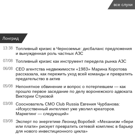
все слухи
Лонгрид
13:38
Топливный кризис в Черноземье: дисбаланс предложения
и вынужденная роль частных АЗС
07/08
Топливный кризис как инструмент передела рынка АЗС
06/08
CEO агентства недвижимости «1983» Марина Коротова
рассказала, как пережить уход всей команды и превратить
предательство в актив
05/08
Непонятное обвинение и вопрос о потерпевшем — как
прошло первое заседание по делу воронежского адвоката
Виктории Стуковой
03/08
Сооснователь CMO Club Russia Евгения Чурбанова:
«Искусственный интеллект уже уволил креаторов.
Маркетинг — следующий»
03/08
Эксперт по энергетике Леонид Воробей: «Механизм «бери
или плати» рискует превратить сетевой комплекс в барьер
для нового инвестиционного цикла»