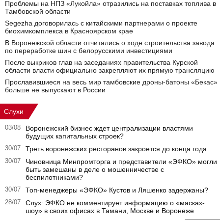
Проблемы на НПЗ «Лукойла» отразились на поставках топлива в
Тамбовской области
Segezha договорилась с китайскими партнерами о проекте
биохимкомплекса в Красноярском крае
В Воронежской области отчитались о ходе строительства завода
по переработке шин с белорусскими инвестициями
После выкриков глав на заседаниях правительства Курской
области власти официально закрепляют их прямую трансляцию
Прославившиеся на весь мир тамбовские дроны-батоны «Бекас»
больше не выпускают в России
Слухи
03/08
Воронежский бизнес ждет централизации властями
будущих капитальных строек?
30/07
Треть воронежских ресторанов закроется до конца года
30/07
Чиновница Минпромторга и представители «ЭФКО» могли
быть замешаны в деле о мошенничестве с
беспилотниками?
30/07
Топ-менеджеры «ЭФКО» Кустов и Ляшенко задержаны?
28/07
Слух: ЭФКО не комментирует информацию о «масках-
шоу» в своих офисах в Тамани, Москве и Воронеже