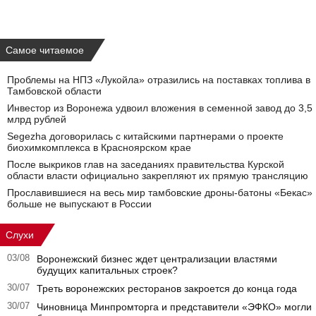
Самое читаемое
Проблемы на НПЗ «Лукойла» отразились на поставках топлива в
Тамбовской области
Инвестор из Воронежа удвоил вложения в семенной завод до 3,5
млрд рублей
Segezha договорилась с китайскими партнерами о проекте
биохимкомплекса в Красноярском крае
После выкриков глав на заседаниях правительства Курской
области власти официально закрепляют их прямую трансляцию
Прославившиеся на весь мир тамбовские дроны-батоны «Бекас»
больше не выпускают в России
Слухи
03/08
Воронежский бизнес ждет централизации властями
будущих капитальных строек?
30/07
Треть воронежских ресторанов закроется до конца года
30/07
Чиновница Минпромторга и представители «ЭФКО» могли