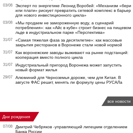
03/08
Эксперт по энергетике Леонид Воробей: «Механизм «бери
или плати» рискует превратить сетевой комплекс в барьер
для нового инвестиционного цикла»
03/08
«Мы продаем не замороженную воду, а сценарий
потребления»: как «Айс в кубе» строит бизнес на пищевом
льде в индустриальном парке «Перспектива»
31/07
«Самая тяжелая фаза за десятилетие»: как массовые
закрытия ресторанов в Воронеже стали новой нормой
31/07
Как воронежские заводы выживают на рынке подстанций:
кооперация вместо полного цикла
31/07
Индустриальный пригород Воронежа может запустить
новый формат жилья
29/07
Алюминий для Черноземья дороже, чем для Китая. В
августе ФАС решит, менять ли формулу цены РУСАЛа
все новости
Дни рождения
07/08
Дмитрий Чебряков -управляющий липецким отделением
Банка России