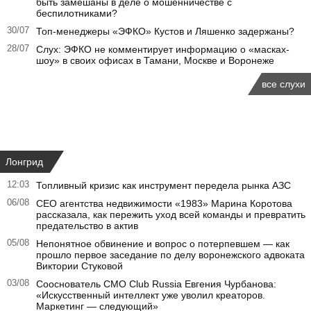
быть замешаны в деле о мошенничестве с
беспилотниками?
30/07
Топ-менеджеры «ЭФКО» Кустов и Ляшенко задержаны?
28/07
Слух: ЭФКО не комментирует информацию о «масках-
шоу» в своих офисах в Тамани, Москве и Воронеже
все слухи
Лонгрид
12:03
Топливный кризис как инструмент передела рынка АЗС
06/08
CEO агентства недвижимости «1983» Марина Коротова
рассказала, как пережить уход всей команды и превратить
предательство в актив
05/08
Непонятное обвинение и вопрос о потерпевшем — как
прошло первое заседание по делу воронежского адвоката
Виктории Стуковой
03/08
Сооснователь CMO Club Russia Евгения Чурбанова:
«Искусственный интеллект уже уволил креаторов.
Маркетинг — следующий»