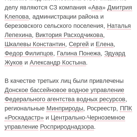
делу являются СЗ компания «
Ава
»
Дмитрия
Клепова
, администрации района и
березовского сельского поселения,
Наталья
Лепехина
,
Виктория Расходчикова
,
Шкалевы Константин
,
Сергей
и
Елена
,
Федор Филипцов
,
Галина Понежа
,
Эдуард
Жуков
и
Александр Костына
.
В качестве третьих лиц были привлечены
Донское бассейновое водное управление
Федерального агентства водных ресурсов
,
региональные
Минприроды
, Росреестр,
ППК
«Роскадастр»
и
Центрально-Черноземное
управление
Росприроднадзора
.