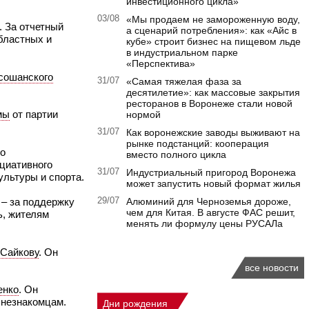
инвестиционного цикла»
03/08
«Мы продаем не замороженную воду,
. За отчетный
а сценарий потребления»: как «Айс в
бластных и
кубе» строит бизнес на пищевом льде
в индустриальном парке
«Перспектива»
сошанского
31/07
«Самая тяжелая фаза за
десятилетие»: как массовые закрытия
ресторанов в Воронеже стали новой
мы
от партии
нормой
31/07
Как воронежские заводы выживают на
рынке подстанций: кооперация
по
вместо полного цикла
ициативного
31/07
Индустриальный пригород Воронежа
льтуры и спорта.
может запустить новый формат жилья
 – за поддержку
29/07
Алюминий для Черноземья дороже,
чем для Китая. В августе ФАС решит,
ь, жителям
менять ли формулу цены РУСАЛа
 Сайкову
. Он
все новости
енко
. Он
 незнакомцам.
Дни рождения