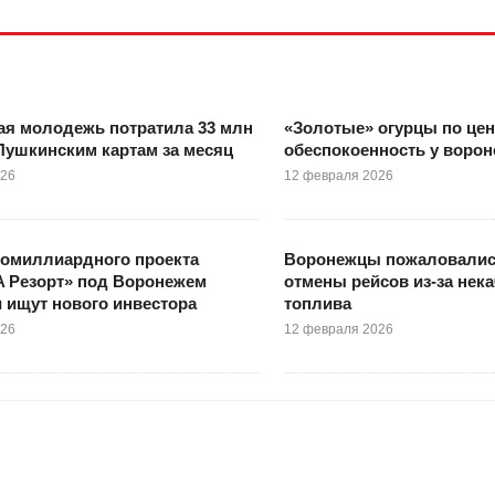
ая молодежь потратила 33 млн
«Золотые» огурцы по це
Пушкинским картам за месяц
обеспокоенность у ворон
026
12 февраля 2026
гомиллиардного проекта
Воронежцы пожаловалис
A Резорт» под Воронежем
отмены рейсов из-за нек
 ищут нового инвестора
топлива
026
12 февраля 2026