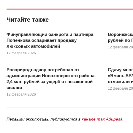
Читайте также
Финуправляющий банкрота и партнера
Воронежск
Попенкова оспаривает продажу
рублей по 
люксовых автомобилей
12 февраля 2
12 февраля 2026
Росприроднадзор потребовал от
Сдачу мно
администрации Новохоперского района
«Ямань SP
2,4 млн рублей за ущерб от незаконной
отложили и
свалки
12 февраля 2
12 февраля 2026
Первыми эксклюзивы публикуются в
канале max Абирега