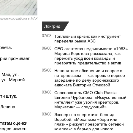
шанского района в MAX
Лонгрид
07/08
Топливный кризис как инструмент
передела рынка АЗС
овета
.
06/08
CEO агентства недвижимости «1983»
Марина Коротова рассказала, как
ории проживает
пережить уход всей команды и
превратить предательство в актив
05/08
Непонятное обвинение и вопрос о
 Мая, ул.
потерпевшем — как прошло первое
 ул. Мирной
заседание по делу воронежского
адвоката Виктории Стуковой
03/08
Сооснователь CMO Club Russia
ти штук.
Евгения Чурбанова: «Искусственный
интеллект уже уволил креаторов.
 Ленина
Маркетинг — следующий»
03/08
Эксперт по энергетике Леонид
Воробей: «Механизм «бери или
ьтатам оценки
плати» рискует превратить сетевой
веден ремонт
комплекс в барьер для нового