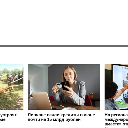
оустроят
Липчане взяли кредиты в июне
На регион
вые
почти на 15 млрд рублей
междунаро
вместе» о