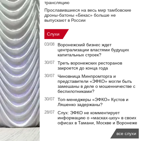
трансляцию
Прославившиеся на весь мир тамбовские
дроны-батоны «Бекас» больше не
выпускают в России
Слухи
03/08
Воронежский бизнес ждет
централизации властями будущих
капитальных строек?
30/07
Треть воронежских ресторанов
закроется до конца года
30/07
Чиновница Минпромторга и
представители «ЭФКО» могли быть
замешаны в деле о мошенничестве с
беспилотниками?
30/07
Топ-менеджеры «ЭФКО» Кустов и
Ляшенко задержаны?
28/07
Слух: ЭФКО не комментирует
информацию о «масках-шоу» в своих
офисах в Тамани, Москве и Воронеже
все слухи