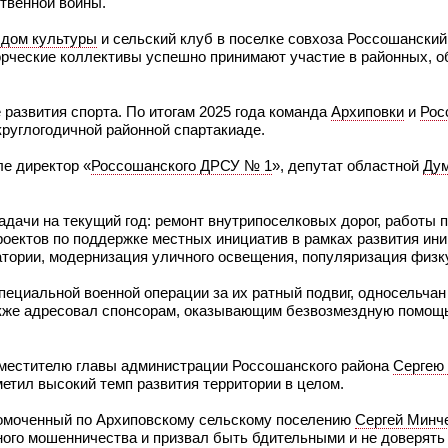
твенной войны.
 дом культуры
и сельский клуб в поселке совхоза Россошанский
орческие коллективы успешно принимают участие в районных, о
развития спорта. По итогам 2025 года команда
Архиповки
и
Рос
 круглогодичной районной спартакиаде.
е директор «
Россошанского ДРСУ № 1
», депутат областной
Ду
адачи на текущий год: ремонт внутрипоселковых дорог, работы 
проектов по поддержке местных инициатив в рамках развития ин
тории, модернизация уличного освещения, популяризация физку
ециальной военной операции за их ратный подвиг, односельчан
также адресовал спонсорам, оказывающим безвозмездную помощ
аместителю главы администрации Россошанского района
Сергею
метил высокий темп развития территории в целом.
номоченный по Архиповскому сельскому поселению
Сергей Минч
ого мошенничества и призвал быть бдительными и не доверять