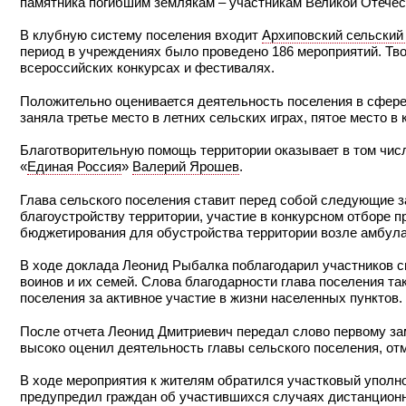
памятника погибшим землякам – участникам Великой Отечес
В клубную систему поселения входит
Архиповский сельский
период в учреждениях было проведено 186 мероприятий. Тв
всероссийских конкурсах и фестивалях.
Положительно оценивается деятельность поселения в сфере 
заняла третье место в летних сельских играх, пятое место в
Благотворительную помощь территории оказывает в том числ
«
Единая Россия
»
Валерий Ярошев
.
Глава сельского поселения ставит перед собой следующие з
благоустройству территории, участие в конкурсном отборе 
бюджетирования для обустройства территории возле амбула
В ходе доклада Леонид Рыбалка поблагодарил участников сп
воинов и их семей. Слова благодарности глава поселения 
поселения за активное участие в жизни населенных пунктов.
После отчета Леонид Дмитриевич передал слово первому з
высоко оценил деятельность главы сельского поселения, от
В ходе мероприятия к жителям обратился участковый упол
предупредил граждан об участившихся случаях дистанционн