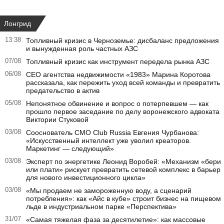
Лонгрид
13:38
Топливный кризис в Черноземье: дисбаланс предложения
и вынужденная роль частных АЗС
07/08
Топливный кризис как инструмент передела рынка АЗС
06/08
CEO агентства недвижимости «1983» Марина Коротова
рассказала, как пережить уход всей команды и превратить
предательство в актив
05/08
Непонятное обвинение и вопрос о потерпевшем — как
прошло первое заседание по делу воронежского адвоката
Виктории Стуковой
03/08
Сооснователь CMO Club Russia Евгения Чурбанова:
«Искусственный интеллект уже уволил креаторов.
Маркетинг — следующий»
03/08
Эксперт по энергетике Леонид Воробей: «Механизм «бери
или плати» рискует превратить сетевой комплекс в барьер
для нового инвестиционного цикла»
03/08
«Мы продаем не замороженную воду, а сценарий
потребления»: как «Айс в кубе» строит бизнес на пищевом
льде в индустриальном парке «Перспектива»
31/07
«Самая тяжелая фаза за десятилетие»: как массовые