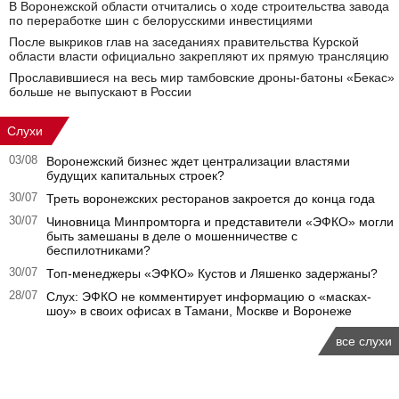
В Воронежской области отчитались о ходе строительства завода
по переработке шин с белорусскими инвестициями
После выкриков глав на заседаниях правительства Курской
области власти официально закрепляют их прямую трансляцию
Прославившиеся на весь мир тамбовские дроны-батоны «Бекас»
больше не выпускают в России
Слухи
03/08
Воронежский бизнес ждет централизации властями
будущих капитальных строек?
30/07
Треть воронежских ресторанов закроется до конца года
30/07
Чиновница Минпромторга и представители «ЭФКО» могли
быть замешаны в деле о мошенничестве с
беспилотниками?
30/07
Топ-менеджеры «ЭФКО» Кустов и Ляшенко задержаны?
28/07
Слух: ЭФКО не комментирует информацию о «масках-
шоу» в своих офисах в Тамани, Москве и Воронеже
все слухи