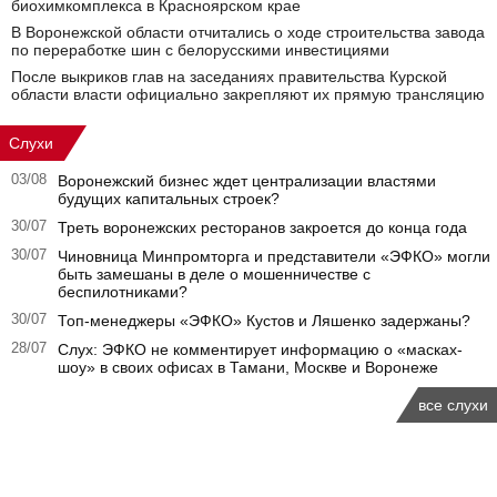
биохимкомплекса в Красноярском крае
В Воронежской области отчитались о ходе строительства завода
по переработке шин с белорусскими инвестициями
После выкриков глав на заседаниях правительства Курской
области власти официально закрепляют их прямую трансляцию
Слухи
03/08
Воронежский бизнес ждет централизации властями
будущих капитальных строек?
30/07
Треть воронежских ресторанов закроется до конца года
30/07
Чиновница Минпромторга и представители «ЭФКО» могли
быть замешаны в деле о мошенничестве с
беспилотниками?
30/07
Топ-менеджеры «ЭФКО» Кустов и Ляшенко задержаны?
28/07
Слух: ЭФКО не комментирует информацию о «масках-
шоу» в своих офисах в Тамани, Москве и Воронеже
все слухи