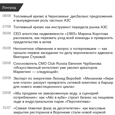
Лонгрид
08/08
Топливный кризис в Черноземье: дисбаланс предложения
и вынужденная роль частных АЗС
07/08
Топливный кризис как инструмент передела рынка АЗС
06/08
CEO агентства недвижимости «1983» Марина Коротова
рассказала, как пережить уход всей команды и превратить
предательство в актив
05/08
Непонятное обвинение и вопрос о потерпевшем — как
прошло первое заседание по делу воронежского адвоката
Виктории Стуковой
03/08
Сооснователь CMO Club Russia Евгения Чурбанова:
«Искусственный интеллект уже уволил креаторов.
Маркетинг — следующий»
03/08
Эксперт по энергетике Леонид Воробей: «Механизм «бери
или плати» рискует превратить сетевой комплекс в барьер
для нового инвестиционного цикла»
03/08
«Мы продаем не замороженную воду, а сценарий
потребления»: как «Айс в кубе» строит бизнес на пищевом
льде в индустриальном парке «Перспектива»
31/07
«Самая тяжелая фаза за десятилетие»: как массовые
закрытия ресторанов в Воронеже стали новой нормой