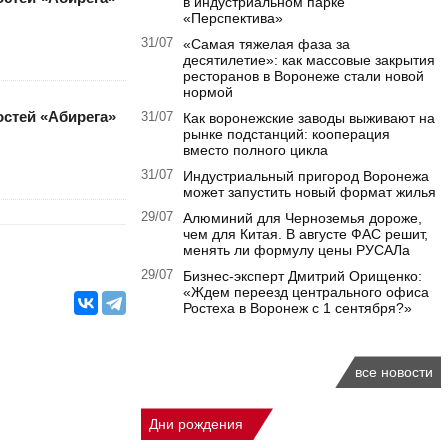
в индустриальном парке
«Перспектива»
31/07
«Самая тяжелая фаза за
десятилетие»: как массовые закрытия
ресторанов в Воронеже стали новой
нормой
стей «Абирега»
31/07
Как воронежские заводы выживают на
рынке подстанций: кооперация
вместо полного цикла
31/07
Индустриальный пригород Воронежа
может запустить новый формат жилья
29/07
Алюминий для Черноземья дороже,
чем для Китая. В августе ФАС решит,
менять ли формулу цены РУСАЛа
29/07
Бизнес-эксперт Дмитрий Орищенко:
«Ждем переезд центрального офиса
Ростеха в Воронеж с 1 сентября?»
все новости
Дни рождения