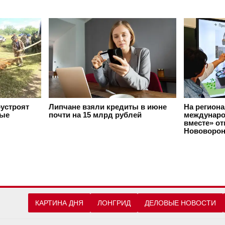
оустроят
Липчане взяли кредиты в июне
На регион
вые
почти на 15 млрд рублей
междунаро
вместе» о
Нововорон
КАРТИНА ДНЯ
ЛОНГРИД
ДЕЛОВЫЕ НОВОСТИ