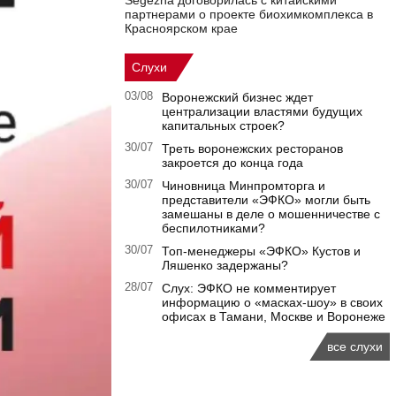
Segezha договорилась с китайскими
партнерами о проекте биохимкомплекса в
Красноярском крае
Слухи
03/08
Воронежский бизнес ждет
централизации властями будущих
капитальных строек?
30/07
Треть воронежских ресторанов
закроется до конца года
30/07
Чиновница Минпромторга и
представители «ЭФКО» могли быть
замешаны в деле о мошенничестве с
беспилотниками?
30/07
Топ-менеджеры «ЭФКО» Кустов и
Ляшенко задержаны?
28/07
Слух: ЭФКО не комментирует
информацию о «масках-шоу» в своих
офисах в Тамани, Москве и Воронеже
все слухи