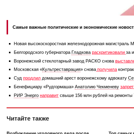
Самые важные политические и экономические новости
Новая высокоскоростная железнодорожная магистраль 
Белгородского губернатора
Гладкова
раскритиковали
за 
Воронежский стеклотарный завод РАСКО снова
выставл
Московская «
Культреставрация
» снова
получила
контрак
Суд
продлил
домашний арест воронежскому адвокату
Се
Бенефициару «Рудгормаша»
Анатолию Чекменеву
запре
РИР Энерго
направит
свыше 156 млн рублей на ремонты 
Читайте также
Возбуждение уголовного дела после
Топ самых 