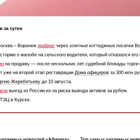
 за сутки
Москва – Воронеж
пройдет
через элитные коттеджные поселки В
историю о жалобе на сельского водителя, который отказался его
ен
на продажу — после нескольких лет судебной блокады торги 
т уже на второй этап реставрации
Дома офицеров
за 300 млн р
ргею Жеребятьеву
до 10 августа.
тили
выезд из России из-за риска вывода активов за рубеж.
ТЭЦ в Курске.
читаемых новостей «Абирега»
Топ самых читаемых ново