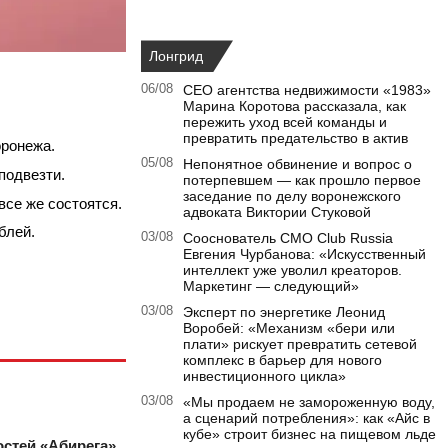
Лонгрид
06/08
CEO агентства недвижимости «1983»
Марина Коротова рассказала, как
пережить уход всей команды и
превратить предательство в актив
оронежа.
05/08
Непонятное обвинение и вопрос о
 подвезти.
потерпевшем — как прошло первое
заседание по делу воронежского
все же состоятся.
адвоката Виктории Стуковой
ублей.
03/08
Сооснователь CMO Club Russia
Евгения Чурбанова: «Искусственный
интеллект уже уволил креаторов.
Маркетинг — следующий»
03/08
Эксперт по энергетике Леонид
Воробей: «Механизм «бери или
плати» рискует превратить сетевой
комплекс в барьер для нового
инвестиционного цикла»
03/08
«Мы продаем не замороженную воду,
а сценарий потребления»: как «Айс в
кубе» строит бизнес на пищевом льде
стей «Абирега»