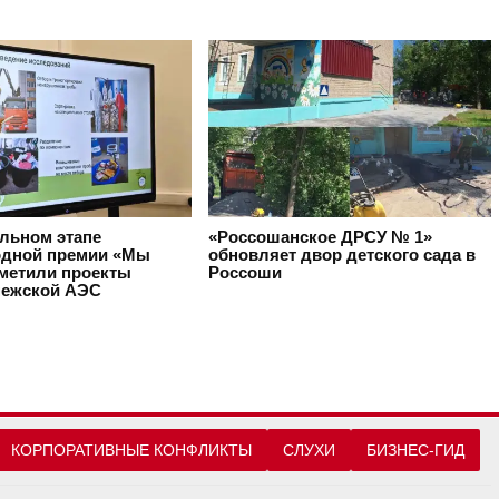
альном этапе
«Россошанское ДРСУ № 1»
дной премии «Мы
обновляет двор детского сада в
тметили проекты
Россоши
ежской АЭС
КОРПОРАТИВНЫЕ КОНФЛИКТЫ
СЛУХИ
БИЗНЕС-ГИД