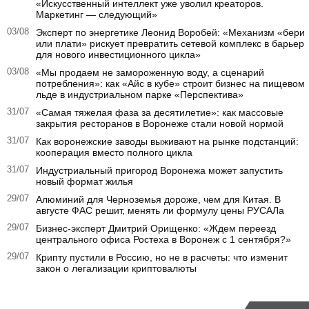
«Искусственный интеллект уже уволил креаторов.
Маркетинг — следующий»
03/08
Эксперт по энергетике Леонид Воробей: «Механизм «бери
или плати» рискует превратить сетевой комплекс в барьер
для нового инвестиционного цикла»
03/08
«Мы продаем не замороженную воду, а сценарий
потребления»: как «Айс в кубе» строит бизнес на пищевом
льде в индустриальном парке «Перспектива»
31/07
«Самая тяжелая фаза за десятилетие»: как массовые
закрытия ресторанов в Воронеже стали новой нормой
31/07
Как воронежские заводы выживают на рынке подстанций:
кооперация вместо полного цикла
31/07
Индустриальный пригород Воронежа может запустить
новый формат жилья
29/07
Алюминий для Черноземья дороже, чем для Китая. В
августе ФАС решит, менять ли формулу цены РУСАЛа
29/07
Бизнес-эксперт Дмитрий Орищенко: «Ждем переезд
центрального офиса Ростеха в Воронеж с 1 сентября?»
29/07
Крипту пустили в Россию, но не в расчеты: что изменит
закон о легализации криптовалюты