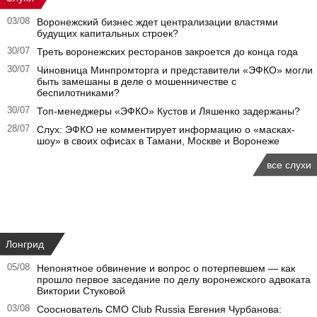
03/08
Воронежский бизнес ждет централизации властями
будущих капитальных строек?
30/07
Треть воронежских ресторанов закроется до конца года
30/07
Чиновница Минпромторга и представители «ЭФКО» могли
быть замешаны в деле о мошенничестве с
беспилотниками?
30/07
Топ-менеджеры «ЭФКО» Кустов и Ляшенко задержаны?
28/07
Слух: ЭФКО не комментирует информацию о «масках-
шоу» в своих офисах в Тамани, Москве и Воронеже
все слухи
Лонгрид
05/08
Непонятное обвинение и вопрос о потерпевшем — как
прошло первое заседание по делу воронежского адвоката
Виктории Стуковой
03/08
Сооснователь CMO Club Russia Евгения Чурбанова: