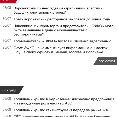
03/08
Воронежский бизнес ждет централизации властями
будущих капитальных строек?
30/07
Треть воронежских ресторанов закроется до конца года
30/07
Чиновница Минпромторга и представители «ЭФКО» могли
быть замешаны в деле о мошенничестве с
беспилотниками?
30/07
Топ-менеджеры «ЭФКО» Кустов и Ляшенко задержаны?
28/07
Слух: ЭФКО не комментирует информацию о «масках-
шоу» в своих офисах в Тамани, Москве и Воронеже
все слухи
Лонгрид
08/08
Топливный кризис в Черноземье: дисбаланс предложения
и вынужденная роль частных АЗС
07/08
Топливный кризис как инструмент передела рынка АЗС
06/08
CEO агентства недвижимости «1983» Марина Коротова