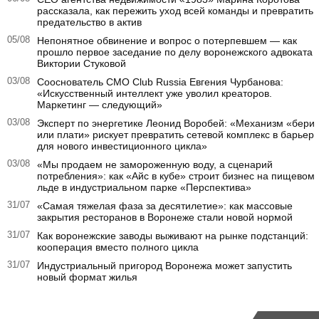
рассказала, как пережить уход всей команды и превратить
предательство в актив
05/08
Непонятное обвинение и вопрос о потерпевшем — как
прошло первое заседание по делу воронежского адвоката
Виктории Стуковой
03/08
Сооснователь CMO Club Russia Евгения Чурбанова:
«Искусственный интеллект уже уволил креаторов.
Маркетинг — следующий»
03/08
Эксперт по энергетике Леонид Воробей: «Механизм «бери
или плати» рискует превратить сетевой комплекс в барьер
для нового инвестиционного цикла»
03/08
«Мы продаем не замороженную воду, а сценарий
потребления»: как «Айс в кубе» строит бизнес на пищевом
льде в индустриальном парке «Перспектива»
31/07
«Самая тяжелая фаза за десятилетие»: как массовые
закрытия ресторанов в Воронеже стали новой нормой
31/07
Как воронежские заводы выживают на рынке подстанций:
кооперация вместо полного цикла
31/07
Индустриальный пригород Воронежа может запустить
новый формат жилья