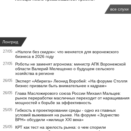
все слухи
Лонгрид
27/05
«Налоги без скидок»: что меняется для воронежского
бизнеса в 2026 году
27/05
Роботы не заменят агронома: министр АПК Воронежской
области Валерий Мелещенко о будущем сельского
хозяйства в регионе
26/05
Эксперт «Абирега» Леонид Воробей: «На форуме Столля
бизнес призвали быть внимательнее к кадрам»
26/05
Глава Масложирового союза России Михаил Мальцев:
рынок переработки масличных переходит от наращивания
мощностей к борьбе за эффективность
25/05
Гибкость в проектировании среды - одно из главных
условий выживания на рынке. На форуме «Зодчество
ВРН» обсудили «жилище XXI века»
25/05
КРТ как тест на зрелость рынка: о чем спорили