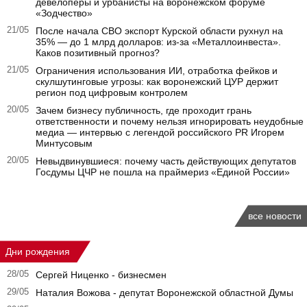
девелоперы и урбанисты на воронежском форуме
«Зодчество»
21/05
После начала СВО экспорт Курской области рухнул на
35% — до 1 млрд долларов: из-за «Металлоинвеста».
Каков позитивный прогноз?
21/05
Ограничения использования ИИ, отработка фейков и
скулшутинговые угрозы: как воронежский ЦУР держит
регион под цифровым контролем
20/05
Зачем бизнесу публичность, где проходит грань
ответственности и почему нельзя игнорировать неудобные
медиа — интервью с легендой российского PR Игорем
Минтусовым
20/05
Невыдвинувшиеся: почему часть действующих депутатов
Госдумы ЦЧР не пошла на праймериз «Единой России»
все новости
Дни рождения
28/05
Сергей Ниценко - бизнесмен
29/05
Наталия Вожова - депутат Воронежской областной Думы