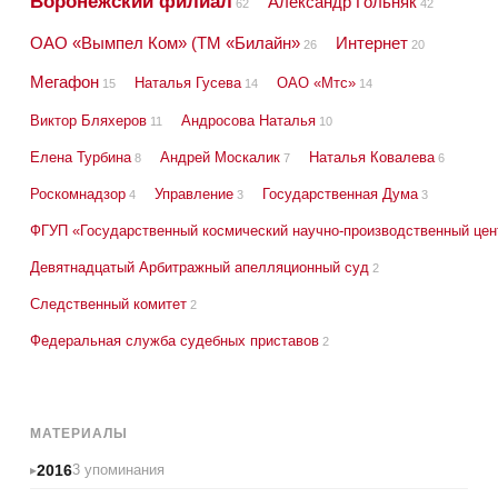
Воронежский филиал
Александр Гольняк
62
42
ОАО «Вымпел Ком» (ТМ «Билайн»
Интернет
26
20
Мегафон
Наталья Гусева
ОАО «Мтс»
15
14
14
Виктор Бляхеров
Андросова Наталья
11
10
Елена Турбина
Андрей Москалик
Наталья Ковалева
8
7
6
Роскомнадзор
Управление
Государственная Дума
4
3
3
ФГУП «Государственный космический научно-производственный цен
Девятнадцатый Арбитражный апелляционный суд
2
Следственный комитет
2
Федеральная служба судебных приставов
2
МАТЕРИАЛЫ
2016
3 упоминания