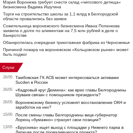
Мэрия Воронежа требует снести склад «чипсового детища»
бизнесмена Вадима Ишутина
Торги на строительство школы за 1,1 млрд в Белгородской
области провалились без заявок
Сожительница воронежского бизнесмена Ивана Попенкова
заявила о долге по алиментам на 7,5 млн рублей в деле о
банкротстве
Обанкротилась очередная трикотажная фабрика из Черноземья
Причиной пожара на воронежском «Кольцовском рынке» может
быть поджог
Слухи
26/05
Тамбовская ГК АСБ может интересоваться активами
Sucden в России
26/05
«Кадровый круг Дюмина»: как врио главы Белгородчины
Шуваев связан с помощником президента?
26/05
Воронежскому бизнесу усложнят восстановление ОКН и
заработок на них?
15/05
После смены главы Белгородчины вице-губернатор
Лоренц «бумажно» страхует свои позиции?
13/05
«Брусника» ищет выход с площадки у Нижнего парка в
Липецке после провалившегося проекта?