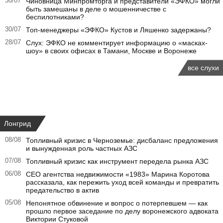
30/07
Чиновница Минпромторга и представители «ЭФКО» могли
быть замешаны в деле о мошенничестве с
беспилотниками?
30/07
Топ-менеджеры «ЭФКО» Кустов и Ляшенко задержаны?
28/07
Слух: ЭФКО не комментирует информацию о «масках-
шоу» в своих офисах в Тамани, Москве и Воронеже
все слухи
Лонгрид
08/08
Топливный кризис в Черноземье: дисбаланс предложения
и вынужденная роль частных АЗС
07/08
Топливный кризис как инструмент передела рынка АЗС
06/08
CEO агентства недвижимости «1983» Марина Коротова
рассказала, как пережить уход всей команды и превратить
предательство в актив
05/08
Непонятное обвинение и вопрос о потерпевшем — как
прошло первое заседание по делу воронежского адвоката
Виктории Стуковой