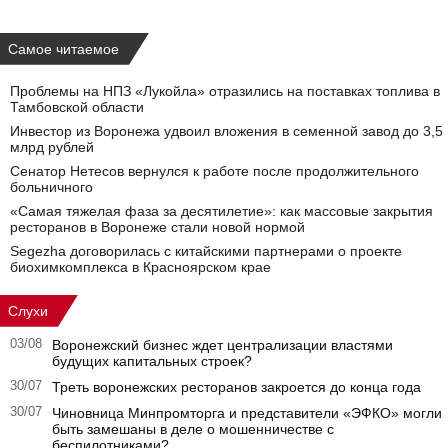
Самое читаемое
Проблемы на НПЗ «Лукойла» отразились на поставках топлива в
Тамбовской области
Инвестор из Воронежа удвоил вложения в семенной завод до 3,5
млрд рублей
Сенатор Нетесов вернулся к работе после продолжительного
больничного
«Самая тяжелая фаза за десятилетие»: как массовые закрытия
ресторанов в Воронеже стали новой нормой
Segezha договорилась с китайскими партнерами о проекте
биохимкомплекса в Красноярском крае
Слухи
03/08
Воронежский бизнес ждет централизации властями
будущих капитальных строек?
30/07
Треть воронежских ресторанов закроется до конца года
30/07
Чиновница Минпромторга и представители «ЭФКО» могли
быть замешаны в деле о мошенничестве с
беспилотниками?