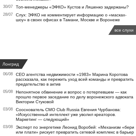
30/07
Топ-менеджеры «ЭФКО» Кустов и Ляшенко задержаны?
28/07
Слух: ЭФКО не комментирует информацию о «масках-
шоу» в своих офисах в Тамани, Москве и Воронеже
все слухи
Лонгрид
06/08
CEO агентства недвижимости «1983» Марина Коротова
рассказала, как пережить уход всей команды и превратить
предательство в актив
05/08
Непонятное обвинение и вопрос о потерпевшем — как
прошло первое заседание по делу воронежского адвоката
Виктории Стуковой
03/08
Сооснователь CMO Club Russia Евгения Чурбанова:
«Искусственный интеллект уже уволил креаторов.
Маркетинг — следующий»
03/08
Эксперт по энергетике Леонид Воробей: «Механизм «бери
или плати» рискует превратить сетевой комплекс в барьер