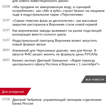
для нового инвестиционного цикла»
03/08
«Мы продаем не замороженную воду, а сценарий
потребления»: как «Айс в кубе» строит бизнес на пищевом
льде в индустриальном парке «Перспектива»
31/07
«Самая тяжелая фаза за десятилетие»: как массовые
закрытия ресторанов в Воронеже стали новой нормой
31/07
Как воронежские заводы выживают на рынке подстанций:
кооперация вместо полного цикла
31/07
Индустриальный пригород Воронежа может запустить
новый формат жилья
29/07
Алюминий для Черноземья дороже, чем для Китая. В
августе ФАС решит, менять ли формулу цены РУСАЛа
29/07
Бизнес-эксперт Дмитрий Орищенко: «Ждем переезд
центрального офиса Ростеха в Воронеж с 1 сентября?»
все новости
Дни рождения
07/08
Дмитрий Чебряков -управляющий липецким отделением
Банка России