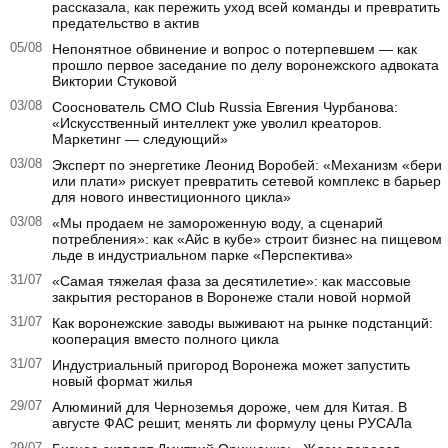
рассказала, как пережить уход всей команды и превратить
предательство в актив
05/08
Непонятное обвинение и вопрос о потерпевшем — как
прошло первое заседание по делу воронежского адвоката
Виктории Стуковой
03/08
Сооснователь CMO Club Russia Евгения Чурбанова:
«Искусственный интеллект уже уволил креаторов.
Маркетинг — следующий»
03/08
Эксперт по энергетике Леонид Воробей: «Механизм «бери
или плати» рискует превратить сетевой комплекс в барьер
для нового инвестиционного цикла»
03/08
«Мы продаем не замороженную воду, а сценарий
потребления»: как «Айс в кубе» строит бизнес на пищевом
льде в индустриальном парке «Перспектива»
31/07
«Самая тяжелая фаза за десятилетие»: как массовые
закрытия ресторанов в Воронеже стали новой нормой
31/07
Как воронежские заводы выживают на рынке подстанций:
кооперация вместо полного цикла
31/07
Индустриальный пригород Воронежа может запустить
новый формат жилья
29/07
Алюминий для Черноземья дороже, чем для Китая. В
августе ФАС решит, менять ли формулу цены РУСАЛа
29/07