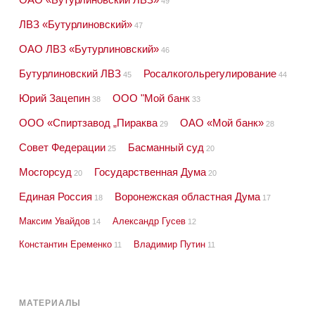
49
ЛВЗ «Бутурлиновский»
47
ОАО ЛВЗ «Бутурлиновский»
46
Бутурлиновский ЛВЗ
Росалкогольрегулирование
45
44
Юрий Зацепин
ООО "Мой банк
38
33
ООО «Спиртзавод „Пираква
ОАО «Мой банк»
29
28
Совет Федерации
Басманный суд
25
20
Мосгорсуд
Государственная Дума
20
20
Единая Россия
Воронежская областная Дума
18
17
Максим Увайдов
Александр Гусев
14
12
Константин Еременко
Владимир Путин
11
11
МАТЕРИАЛЫ