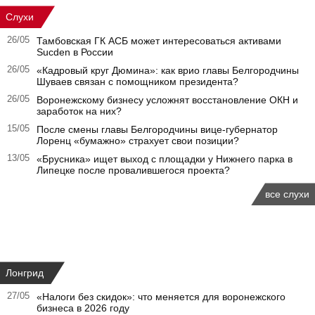
Слухи
26/05
Тамбовская ГК АСБ может интересоваться активами
Sucden в России
26/05
«Кадровый круг Дюмина»: как врио главы Белгородчины
Шуваев связан с помощником президента?
26/05
Воронежскому бизнесу усложнят восстановление ОКН и
заработок на них?
15/05
После смены главы Белгородчины вице-губернатор
Лоренц «бумажно» страхует свои позиции?
13/05
«Брусника» ищет выход с площадки у Нижнего парка в
Липецке после провалившегося проекта?
все слухи
Лонгрид
27/05
«Налоги без скидок»: что меняется для воронежского
бизнеса в 2026 году