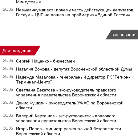
Минтусовым
20/05
Невыдвинувшиеся: почему часть действующих депутатов
Госдумы ЦЧР не пошла на праймериз «Единой России»
все новости
Дни рождения
28/05
Сергей Ниценко - бизнесмен
29/05
Наталия Вожова - депутат Воронежской областной Думы
29/05
Надежда Мазалова - генеральный директор ГК "Регион-
Терминал-Центр"
29/05
Светлана Бекетова - экс-руководитель правового
управления правительства Воронежской области
29/05
Денис Чушкин - руководитель УФАС по Воронежской
области
30/05
Валерий Карташов - экс-руководитель правового
управления правительства Воронежской области
30/05
Игорь Попов - министр региональной безопасности
Воронежской области.