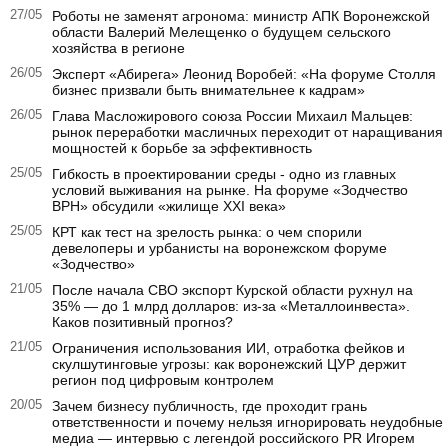
27/05
Роботы не заменят агронома: министр АПК Воронежской
области Валерий Мелещенко о будущем сельского
хозяйства в регионе
26/05
Эксперт «Абирега» Леонид Воробей: «На форуме Столля
бизнес призвали быть внимательнее к кадрам»
26/05
Глава Масложирового союза России Михаил Мальцев:
рынок переработки масличных переходит от наращивания
мощностей к борьбе за эффективность
25/05
Гибкость в проектировании среды - одно из главных
условий выживания на рынке. На форуме «Зодчество
ВРН» обсудили «жилище XXI века»
25/05
КРТ как тест на зрелость рынка: о чем спорили
девелоперы и урбанисты на воронежском форуме
«Зодчество»
21/05
После начала СВО экспорт Курской области рухнул на
35% — до 1 млрд долларов: из-за «Металлоинвеста».
Каков позитивный прогноз?
21/05
Ограничения использования ИИ, отработка фейков и
скулшутинговые угрозы: как воронежский ЦУР держит
регион под цифровым контролем
20/05
Зачем бизнесу публичность, где проходит грань
ответственности и почему нельзя игнорировать неудобные
медиа — интервью с легендой российского PR Игорем