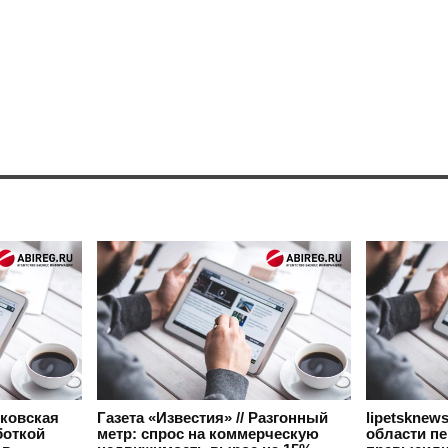
сковская
Газета «Известия» // Разгонный
lipetsknew
боткой
метр: спрос на коммерческую
области п