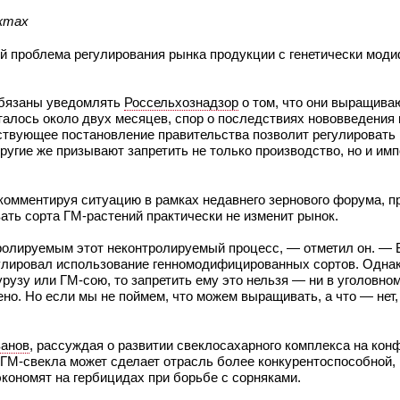
уктах
ой проблема регулирования рынка продукции с генетически мо
обязаны уведомлять
Россельхознадзор
о том, что они выращива
алось около двух месяцев, спор о последствиях нововведения 
тствующее постановление правительства позволит регулировать
ругие же призывают запретить не только производство, но и имп
 комментируя ситуацию в рамках недавнего зернового форума, 
ать сорта ГМ-растений практически не изменит рынок.
ролируемым этот неконтролируемый процесс, — отметил он. — 
гулировал использование генномодифицированных сортов. Однак
узу или ГМ-сою, то запретить ему это нельзя — ни в уголовном
но. Но если мы не поймем, что можем выращивать, а что — нет,
ванов
, рассуждая о развитии свеклосахарного комплекса на кон
 ГМ-свекла может сделает отрасль более конкурентоспособной,
экономят на гербицидах при борьбе с сорняками.