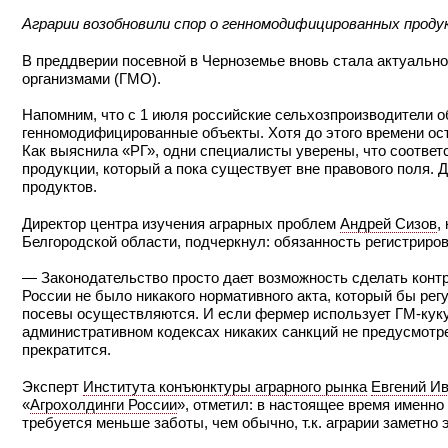
Аграрии возобновили спор о генномодифицированных прод
В преддверии посевной в Черноземье вновь стала актуальн
организмами (ГМО).
Напомним, что с 1 июля российские сельхозпроизводители 
генномодифицированные объекты. Хотя до этого времени ост
Как выяснила «РГ», одни специалисты уверены, что соотве
продукции, который а пока существует вне правового поля. Д
продуктов.
Директор центра изучения аграрных проблем
Андрей Сизов
,
Белгородской области, подчеркнул: обязанность регистриров
— Законодательство просто дает возможность сделать конт
России не было никакого нормативного акта, который бы ре
посевы осуществляются. И если фермер использует ГМ-кукур
административном кодексах никаких санкций не предусмотре
прекратится.
Эксперт
Института конъюнктуры аграрного рынка
Евгений И
«
Агрохолдинги России
», отметил: в настоящее время именно
требуется меньше заботы, чем обычно, т.к. аграрии заметно 