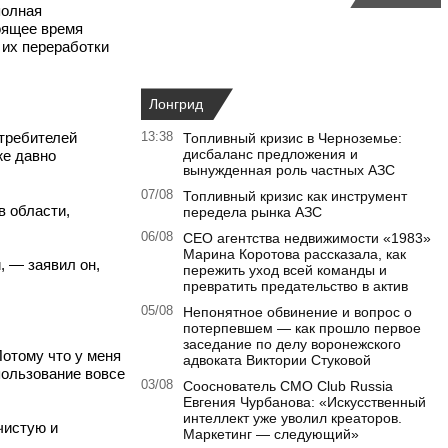
полная
тоящее время
 их переработки
Лонгрид
отребителей
13:38
Топливный кризис в Черноземье:
дисбаланс предложения и
же давно
вынужденная роль частных АЗС
07/08
Топливный кризис как инструмент
в области,
передела рынка АЗС
06/08
CEO агентства недвижимости «1983»
Марина Коротова рассказала, как
, — заявил он,
пережить уход всей команды и
превратить предательство в актив
05/08
Непонятное обвинение и вопрос о
потерпевшем — как прошло первое
заседание по делу воронежского
отому что у меня
адвоката Виктории Стуковой
спользование вовсе
03/08
Сооснователь CMO Club Russia
Евгения Чурбанова: «Искусственный
интеллект уже уволил креаторов.
чистую и
Маркетинг — следующий»