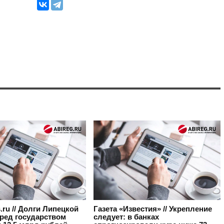
s.ru // Долги Липецкой
Газета «Известия» // Укрепление
еред государством
следует: в банках