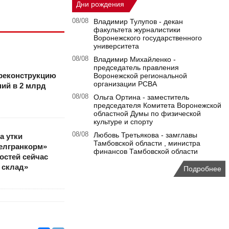
Дни рождения
08/08
Владимир Тулупов - декан
факультета журналистики
Воронежского государственного
университета
08/08
Владимир Михайленко -
председатель правления
реконструкцию
Воронежской региональной
организации РСВА
ий в 2 млрд
08/08
Ольга Ортина - заместитель
председателя Комитета Воронежской
областной Думы по физической
культуре и спорту
08/08
Любовь Третьякова - замглавы
а утки
Тамбовской области , министра
елгранкорм»
финансов Тамбовской области
остей сейчас
 склад»
Подробнее