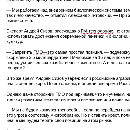
— Мы работаем над внедрением биологической системы земл
так и его качество, — отметил Александр Титовский. — При
рынке семян.
Эксперт Андрей Сизов, рассуждая о
ГМ-технологиях
, не ст
использовать достижения современной генетики и биологии,
культур.
— Запретить
ГМО—это
самая простая позиция, — подчеркнул
скормлено 3,5 миллиарда тонн ГМ-кормов за 16 лет, и пока н
репродукции сельскохозяйственных животных. А ведь за эти
говорим?
В то же время Андрей Сизов уверен: если российские аграр
она станет нескоро. По его словам, в ближайшее время Рос
Однако даже сторонник ГМО подчеркивает, что ни ученым, ни 
только развитием технологий генной инженерии или вновь на
— Мы не будем конкурентоспособны, если не перейдем на н
это угроза сортовому многообразию. Но и ставить крест, по
иначе мы будем терять свои позиции на этом рынке.