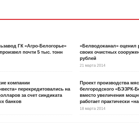
ьзавод ГК «Агро-Белогорье»
«Белводоканал» оценил 
 произвел почти 5 тыс. тонн
своих очистных сооружен
рублей
21 марта 2014
кие компании
Проект производства мяс
веста» перекредитовались на
белгородского «БЭЗРК-Б
долларов за счет синдиката
вместо увеличения мощн
ых банков
работает практически «на
18 марта 2014