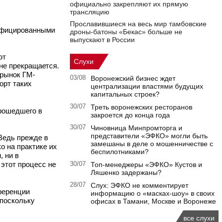
официально закрепляют их прямую
трансляцию
Прославившиеся на весь мир тамбовские
дифицированными
дроны-батоны «Бекас» больше не
выпускают в России
ют
Слухи
не прекращается.
 рынок ГМ-
03/08
Воронежский бизнес ждет
орт таких
централизации властями будущих
капитальных строек?
30/07
Треть воронежских ресторанов
прошедшего в
закроется до конца года
30/07
Чиновница Минпромторга и
представители «ЭФКО» могли быть
Ведь прежде в
замешаны в деле о мошенничестве с
о на практике их
беспилотниками?
, ни в
 этот процесс не
30/07
Топ-менеджеры «ЭФКО» Кустов и
Ляшенко задержаны?
28/07
Слух: ЭФКО не комментирует
ференции
информацию о «масках-шоу» в своих
 поскольку
офисах в Тамани, Москве и Воронеже
все слухи