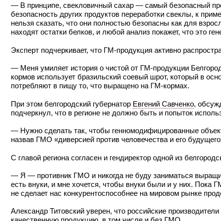
— В принципе, свекловичный сахар — самый безопасный про
безопасность других продуктов переработки свеклы, к прим
нельзя сказать, что они полностью безопасны как для взрос
находят остатки белков, и любой анализ покажет, что это г
Эксперт подчеркивает, что ГМ-продукция активно распростран
— Меня умиляет история о чистой от ГМ-продукции Белгород
кормов использует бразильский соевый шрот, который в осн
потребляют в пищу то, что выращено на ГМ-кормах.
При этом белгородский губернатор
Евгений Савченко
, обсуж
подчеркнул, что в регионе не должно быть и попыток испол
— Нужно сделать так, чтобы генномодифицированные объекты
назвав ГМО «диверсией против человечества и его будущего
С главой региона согласен и гендиректор одной из белгород
— Я — противник ГМО и никогда не буду заниматься выращив
есть внуки, и мне хочется, чтобы внуки были и у них. Пока Г
не сделает нас конкурентоспособнее на мировом рынке прод
Александр Титовский уверен, что российские производители 
качественную продукцию, в том числе и без ГМО.