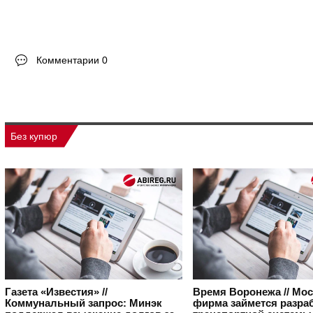
Комментарии 0
Без купюр
Газета «Известия» //
Время Воронежа // Мо
Коммунальный запрос: Минэк
фирма займется разра