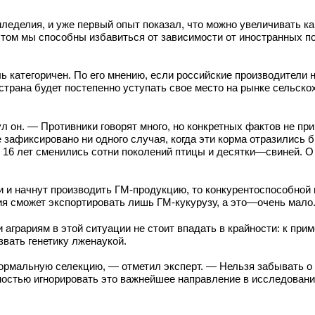
еделия, и уже первый опыт показал, что можно увеличивать ка
 этом мы способны избавиться от зависимости от иностранных п
оль категоричен. По его мнению, если российские производители 
 страна будет постепенно уступать свое место на рынке сельск
 он. — Противники говорят много, но конкретных фактов не при
е зафиксировано ни одного случая, когда эти корма отразились 
 16 лет сменились сотни поколений птицы и десятки—свиней. О
ии и начнут производить ГМ-продукцию, то конкурентоспособной
сия сможет экспортировать лишь ГМ-кукурузу, а это—очень мало
аграриям в этой ситуации не стоит впадать в крайности: к прим
звать генетику лженаукой.
ормальную селекцию, — отметил эксперт. — Нельзя забывать о
лностью игнорировать это важнейшее направление в исследовани