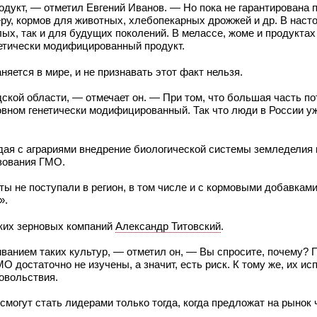
дукт, — отметил Евгений Иванов. — Но пока не гарантирована 
еру, кормов для животных, хлебопекарных дрожжей и др. В нас
лых, так и для будущих поколений. В мелассе, жоме и продуктах
енетически модифицированный продукт.
яется в мире, и не признавать этот факт нельзя.
ской области, — отмечает он. — При том, что большая часть п
овном генетически модифицированный. Так что люди в России у
дая с аграриями внедрение биологической системы земледелия 
ьзования ГМО.
 не поступали в регион, в том числе и с кормовыми добавками
».
ских зерновых компаний
Александр Титовский
.
анием таких культур, — отметил он, — Вы спросите, почему? П
МО достаточно не изучены, а значит, есть риск. К тому же, их и
овольствия.
смогут стать лидерами только тогда, когда предложат на рынок 