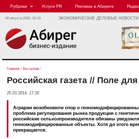
Рубрики
Услуги PR
Реклама в Абиреге
Редак
08 августа 2026,
20:18
ЭКОНОМИЧЕСКИЕ ДЕЛОВЫЕ НОВОСТИ
Главная
/
Без купюр
/
Российская газета // Поле дл
25.03.2014, 17:20
Аграрии возобновили спор о генномодифицированных
проблема регулирования рынка продукции с генетич
российские сельхозпроизводители обязаны уведомля
генномодифицированные объекты. Хотя до этого врем
прекращается.