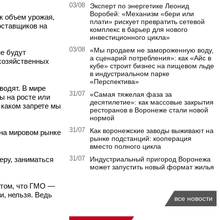
03/08
Эксперт по энергетике Леонид
Воробей: «Механизм «бери или
к объем урожая,
плати» рискует превратить сетевой
оставщиков на
комплекс в барьер для нового
инвестиционного цикла»
03/08
«Мы продаем не замороженную воду,
не будут
а сценарий потребления»: как «Айс в
охозяйственных
кубе» строит бизнес на пищевом льде
в индустриальном парке
«Перспектива»
водят. В мире
31/07
«Самая тяжелая фаза за
бы на росте или
десятилетие»: как массовые закрытия
 каком запрете мы
ресторанов в Воронеже стали новой
нормой
31/07
Как воронежские заводы выживают на
 на мировом рынке
рынке подстанций: кооперация
.
вместо полного цикла
еру, заниматься
31/07
Индустриальный пригород Воронежа
может запустить новый формат жилья
 том, что ГМО —
и, нельзя. Ведь
все новости