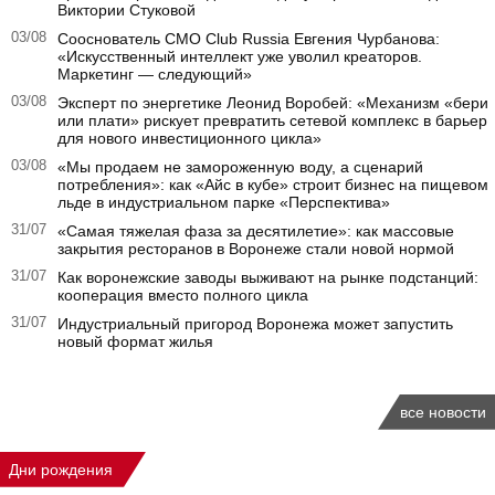
Виктории Стуковой
03/08
Сооснователь CMO Club Russia Евгения Чурбанова:
«Искусственный интеллект уже уволил креаторов.
Маркетинг — следующий»
03/08
Эксперт по энергетике Леонид Воробей: «Механизм «бери
или плати» рискует превратить сетевой комплекс в барьер
для нового инвестиционного цикла»
03/08
«Мы продаем не замороженную воду, а сценарий
потребления»: как «Айс в кубе» строит бизнес на пищевом
льде в индустриальном парке «Перспектива»
31/07
«Самая тяжелая фаза за десятилетие»: как массовые
закрытия ресторанов в Воронеже стали новой нормой
31/07
Как воронежские заводы выживают на рынке подстанций:
кооперация вместо полного цикла
31/07
Индустриальный пригород Воронежа может запустить
новый формат жилья
все новости
Дни рождения