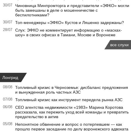
30/07
Чиновница Минпромторга и представители «ЭФКО» могли
быть замешаны в деле о мошенничестве с
беспилотниками?
30/07
Топ-менеджеры «ЭФКО» Кустов и Ляшенко задержаны?
28/07
Слух: ЭФКО не комментирует информацию о «масках-
шоу» в своих офисах в Тамани, Москве и Воронеже
все слухи
Лонгрид
08/08
Топливный кризис в Черноземье: дисбаланс предложения
и вынужденная роль частных АЗС
07/08
Топливный кризис как инструмент передела рынка АЗС
06/08
CEO агентства недвижимости «1983» Марина Коротова
рассказала, как пережить уход всей команды и превратить
предательство в актив
05/08
Непонятное обвинение и вопрос о потерпевшем — как
прошло первое заседание по делу воронежского адвоката