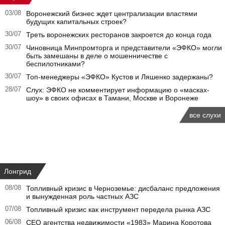
03/08
Воронежский бизнес ждет централизации властями
будущих капитальных строек?
30/07
Треть воронежских ресторанов закроется до конца года
30/07
Чиновница Минпромторга и представители «ЭФКО» могли
быть замешаны в деле о мошенничестве с
беспилотниками?
30/07
Топ-менеджеры «ЭФКО» Кустов и Ляшенко задержаны?
28/07
Слух: ЭФКО не комментирует информацию о «масках-
шоу» в своих офисах в Тамани, Москве и Воронеже
все слухи
Лонгрид
08/08
Топливный кризис в Черноземье: дисбаланс предложения
и вынужденная роль частных АЗС
07/08
Топливный кризис как инструмент передела рынка АЗС
06/08
CEO агентства недвижимости «1983» Марина Коротова