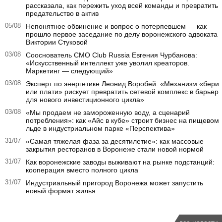
рассказала, как пережить уход всей команды и превратить
предательство в актив
05/08
Непонятное обвинение и вопрос о потерпевшем — как
прошло первое заседание по делу воронежского адвоката
Виктории Стуковой
03/08
Сооснователь CMO Club Russia Евгения Чурбанова:
«Искусственный интеллект уже уволил креаторов.
Маркетинг — следующий»
03/08
Эксперт по энергетике Леонид Воробей: «Механизм «бери
или плати» рискует превратить сетевой комплекс в барьер
для нового инвестиционного цикла»
03/08
«Мы продаем не замороженную воду, а сценарий
потребления»: как «Айс в кубе» строит бизнес на пищевом
льде в индустриальном парке «Перспектива»
31/07
«Самая тяжелая фаза за десятилетие»: как массовые
закрытия ресторанов в Воронеже стали новой нормой
31/07
Как воронежские заводы выживают на рынке подстанций:
кооперация вместо полного цикла
31/07
Индустриальный пригород Воронежа может запустить
новый формат жилья