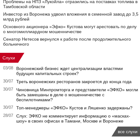
Проблемы на НПЗ «Лукойла» отразились на поставках топлива в
Тамбовской области
Инвестор из Воронежа удвоил вложения в семенной завод до 3,5
млрд рублей
Основного акционера «Эфко» Кустова могут арестовать по делу
о многомиллиардном мошенничестве
Сенатор Нетесов вернулся к работе после продолжительного
больничного
Слухи
03/08
Воронежский бизнес ждет централизации властями
будущих капитальных строек?
30/07
Треть воронежских ресторанов закроется до конца года
30/07
Чиновница Минпромторга и представители «ЭФКО» могли
быть замешаны в деле о мошенничестве с
беспилотниками?
30/07
Топ-менеджеры «ЭФКО» Кустов и Ляшенко задержаны?
28/07
Слух: ЭФКО не комментирует информацию о «масках-
шоу» в своих офисах в Тамани, Москве и Воронеже
все слухи