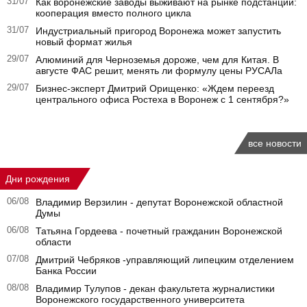
31/07
Как воронежские заводы выживают на рынке подстанций:
кооперация вместо полного цикла
31/07
Индустриальный пригород Воронежа может запустить
новый формат жилья
29/07
Алюминий для Черноземья дороже, чем для Китая. В
августе ФАС решит, менять ли формулу цены РУСАЛа
29/07
Бизнес-эксперт Дмитрий Орищенко: «Ждем переезд
центрального офиса Ростеха в Воронеж с 1 сентября?»
все новости
Дни рождения
06/08
Владимир Верзилин - депутат Воронежской областной
Думы
06/08
Татьяна Гордеева - почетный гражданин Воронежской
области
07/08
Дмитрий Чебряков -управляющий липецким отделением
Банка России
08/08
Владимир Тулупов - декан факультета журналистики
Воронежского государственного университета