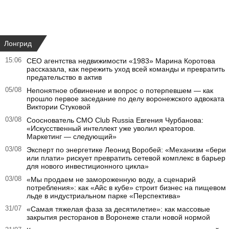
Лонгрид
15:06
CEO агентства недвижимости «1983» Марина Коротова
рассказала, как пережить уход всей команды и превратить
предательство в актив
05/08
Непонятное обвинение и вопрос о потерпевшем — как
прошло первое заседание по делу воронежского адвоката
Виктории Стуковой
03/08
Сооснователь CMO Club Russia Евгения Чурбанова:
«Искусственный интеллект уже уволил креаторов.
Маркетинг — следующий»
03/08
Эксперт по энергетике Леонид Воробей: «Механизм «бери
или плати» рискует превратить сетевой комплекс в барьер
для нового инвестиционного цикла»
03/08
«Мы продаем не замороженную воду, а сценарий
потребления»: как «Айс в кубе» строит бизнес на пищевом
льде в индустриальном парке «Перспектива»
31/07
«Самая тяжелая фаза за десятилетие»: как массовые
закрытия ресторанов в Воронеже стали новой нормой