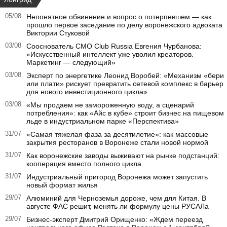
05/08
Непонятное обвинение и вопрос о потерпевшем — как
прошло первое заседание по делу воронежского адвоката
Виктории Стуковой
03/08
Сооснователь CMO Club Russia Евгения Чурбанова:
«Искусственный интеллект уже уволил креаторов.
Маркетинг — следующий»
03/08
Эксперт по энергетике Леонид Воробей: «Механизм «бери
или плати» рискует превратить сетевой комплекс в барьер
для нового инвестиционного цикла»
03/08
«Мы продаем не замороженную воду, а сценарий
потребления»: как «Айс в кубе» строит бизнес на пищевом
льде в индустриальном парке «Перспектива»
31/07
«Самая тяжелая фаза за десятилетие»: как массовые
закрытия ресторанов в Воронеже стали новой нормой
31/07
Как воронежские заводы выживают на рынке подстанций:
кооперация вместо полного цикла
31/07
Индустриальный пригород Воронежа может запустить
новый формат жилья
29/07
Алюминий для Черноземья дороже, чем для Китая. В
августе ФАС решит, менять ли формулу цены РУСАЛа
29/07
Бизнес-эксперт Дмитрий Орищенко: «Ждем переезд