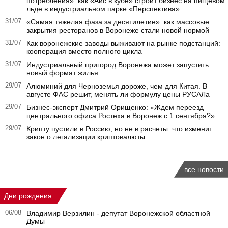
потребления»: как «Айс в кубе» строит бизнес на пищевом
льде в индустриальном парке «Перспектива»
31/07
«Самая тяжелая фаза за десятилетие»: как массовые
закрытия ресторанов в Воронеже стали новой нормой
31/07
Как воронежские заводы выживают на рынке подстанций:
кооперация вместо полного цикла
31/07
Индустриальный пригород Воронежа может запустить
новый формат жилья
29/07
Алюминий для Черноземья дороже, чем для Китая. В
августе ФАС решит, менять ли формулу цены РУСАЛа
29/07
Бизнес-эксперт Дмитрий Орищенко: «Ждем переезд
центрального офиса Ростеха в Воронеж с 1 сентября?»
29/07
Крипту пустили в Россию, но не в расчеты: что изменит
закон о легализации криптовалюты
все новости
Дни рождения
06/08
Владимир Верзилин - депутат Воронежской областной
Думы