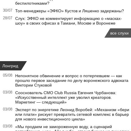
беспилотниками?
30/07
Топ-менеджеры «ЭФКО» Кустов и Ляшенко задержаны?
28/07
Слух: ЭФКО не комментирует информацию о «масках-
шоу» в своих офисах в Тамани, Москве и Воронеже
все слухи
Лонгрид
05/08
Непонятное обвинение и вопрос о потерпевшем — как
прошло первое заседание по делу воронежского адвоката
Виктории Стуковой
03/08
Сооснователь CMO Club Russia Евгения Чурбанова:
«Искусственный интеллект уже уволил креаторов.
Маркетинг — следующий»
03/08
Эксперт по энергетике Леонид Воробей: «Механизм «бери
или плати» рискует превратить сетевой комплекс в барьер
для нового инвестиционного цикла»
03/08
«Мы продаем не замороженную воду, а сценарий