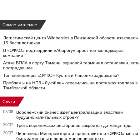
Самое читаемое
Логистический центр Wildberries в Пензенской области атаковали
15 беспилотников
В «ЭФКО» подтвердили «Абирегу» арест топ-менеджеров
компании
Атака БПЛА в порту Тамань: зерновой терминал остановлен, есть
пострадавшие
Топ-менеджеры «ЭФКО» Кустов и Ляшенко задержаны?
Проблемы на НПЗ «Лукойла» отразились на поставках топлива в
Тамбовской области
Слухи
03/08
Воронежский бизнес ждет централизации властями
будущих капитальных строек?
30/07
Треть воронежских ресторанов закроется до конца года
30/07
Чиновница Минпромторга и представители «ЭФКО» могли
быть замешаны в деле о мошенничестве с