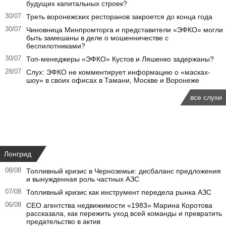
будущих капитальных строек?
30/07
Треть воронежских ресторанов закроется до конца года
30/07
Чиновница Минпромторга и представители «ЭФКО» могли
быть замешаны в деле о мошенничестве с
беспилотниками?
30/07
Топ-менеджеры «ЭФКО» Кустов и Ляшенко задержаны?
28/07
Слух: ЭФКО не комментирует информацию о «масках-
шоу» в своих офисах в Тамани, Москве и Воронеже
все слухи
Лонгрид
08/08
Топливный кризис в Черноземье: дисбаланс предложения
и вынужденная роль частных АЗС
07/08
Топливный кризис как инструмент передела рынка АЗС
06/08
CEO агентства недвижимости «1983» Марина Коротова
рассказала, как пережить уход всей команды и превратить
предательство в актив