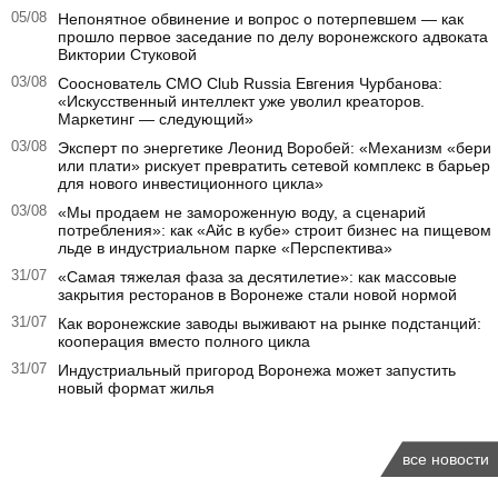
05/08
Непонятное обвинение и вопрос о потерпевшем — как
прошло первое заседание по делу воронежского адвоката
Виктории Стуковой
03/08
Сооснователь CMO Club Russia Евгения Чурбанова:
«Искусственный интеллект уже уволил креаторов.
Маркетинг — следующий»
03/08
Эксперт по энергетике Леонид Воробей: «Механизм «бери
или плати» рискует превратить сетевой комплекс в барьер
для нового инвестиционного цикла»
03/08
«Мы продаем не замороженную воду, а сценарий
потребления»: как «Айс в кубе» строит бизнес на пищевом
льде в индустриальном парке «Перспектива»
31/07
«Самая тяжелая фаза за десятилетие»: как массовые
закрытия ресторанов в Воронеже стали новой нормой
31/07
Как воронежские заводы выживают на рынке подстанций:
кооперация вместо полного цикла
31/07
Индустриальный пригород Воронежа может запустить
новый формат жилья
все новости