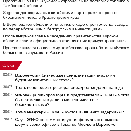
Проблемы на НПЗ «Лукойла» отразились на поставках топлива в
Тамбовской области
Segezha договорилась с китайскими партнерами о проекте
биохимкомплекса в Красноярском крае
В Воронежской области отчитались о ходе строительства завода
по переработке шин с белорусскими инвестициями
После выкриков глав на заседаниях правительства Курской
области власти официально закрепляют их прямую трансляцию
Прославившиеся на весь мир тамбовские дроны-батоны «Бекас»
больше не выпускают в России
Слухи
03/08
Воронежский бизнес ждет централизации властями
будущих капитальных строек?
30/07
Треть воронежских ресторанов закроется до конца года
30/07
Чиновница Минпромторга и представители «ЭФКО» могли
быть замешаны в деле о мошенничестве с
беспилотниками?
30/07
Топ-менеджеры «ЭФКО» Кустов и Ляшенко задержаны?
28/07
Слух: ЭФКО не комментирует информацию о «масках-
шоу» в своих офисах в Тамани, Москве и Воронеже